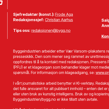
Sjefredaktør (konst.):
Frode Aga
Redaksjonssjef:
Christian Aarhus
Sal
Ann
Tips oss:
redaksjonen@bygg.no
Kon
Byggeindustrien arbeider etter Vær Varsom-plakatens re
presseskikk. Den som mener seg rammet av urettmessi
oppfordres til å ta kontakt med redaksjonen. Pressens F
(PFU) er et klageorgan som behandler klager mot medie
spørsmål. For informasjon om klageadgang, se:
www.pr
I vårt journalistiske arbeid benytter vi KI-verktøy. Redaks
det fulle ansvaret for alt publisert innhold – enten det e
eller uten bruk av kunstig intelligens. Bruk av og kopierin
Byggeindustrien/bygg.no er ikke tillatt uten avtale.