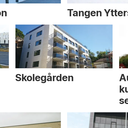
on
Tangen Ytter
Skolegården
A
k
s