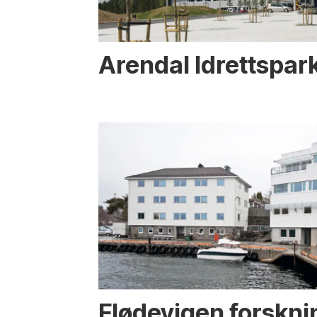
Arendal Idrettspar
Flødevigen forskni