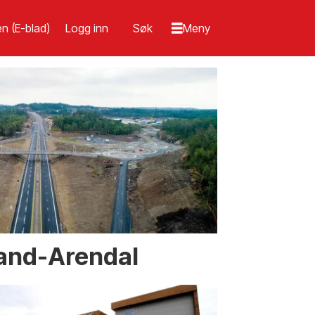
n (E-blad)
Logg inn
rand-Arendal