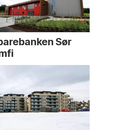
parebanken Sør
mfi