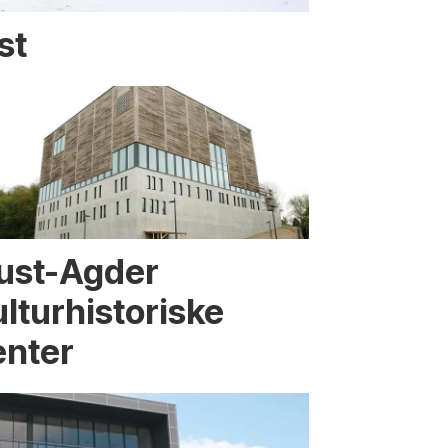
st
ust-Agder
ulturhistoriske
enter