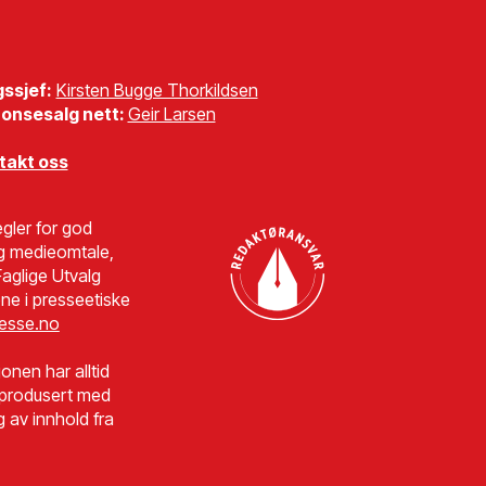
gssjef:
Kirsten Bugge Thorkildsen
onsesalg nett:
Geir Larsen
takt oss
gler for god
g medieomtale,
aglige Utvalg
ne i presseetiske
esse.no
jonen har alltid
r produsert med
g av innhold fra