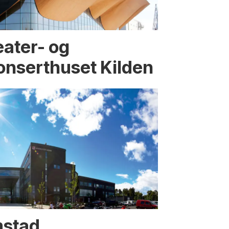
eater- og
onserthuset Kilden
mstad