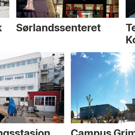
k
Sørlandssenteret
T
K
ngsstasjon
Campus Gri