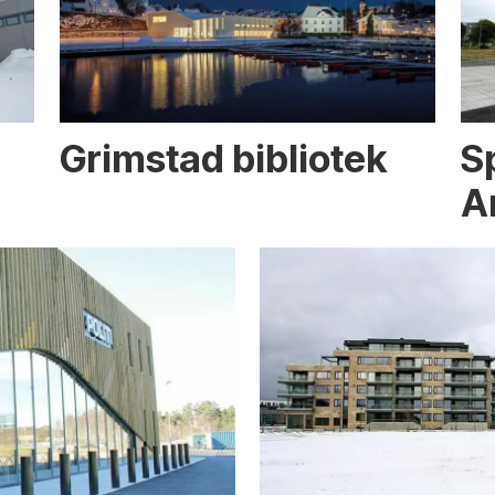
Grimstad bibliotek
S
A