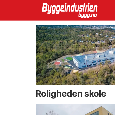
Emne:
aust-
agder
Roligheden skole