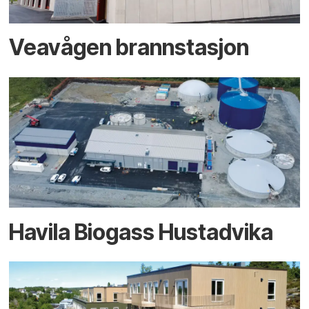
Veavågen brannstasjon
Havila Biogass Hustadvika