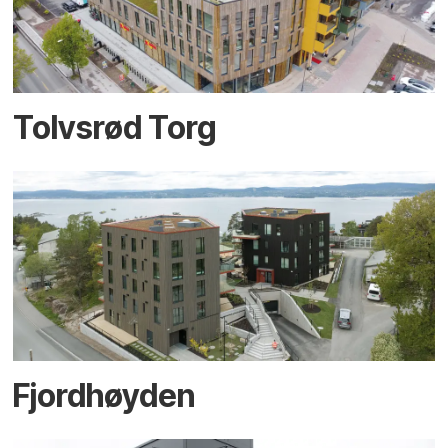
Tolvsrød Torg
Fjordhøyden