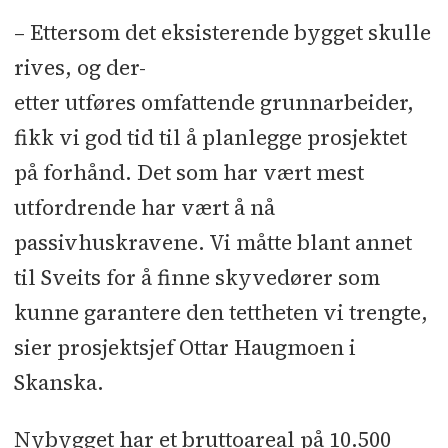
l Stålkonstruksjoner bæresystem og
– Ettersom det eksisterende bygget skulle
Paroc-elementer: OPS Mekaniske l
rives, og der-
Taktekker: Protan Tak l Lett-tak: Lett-
etter utføres omfattende grunnarbeider,
Tak l Plattendekkerleverandør:
fikk vi god tid til å planlegge prosjektet
Systemblokk Telemark l Hulldekker
på forhånd. Det som har vært mest
og prefab. trapper: Nor Element l
utfordrende har vært å nå
Brannisolering: Agder Brannsikring
passivhuskravene. Vi måtte blant annet
l Glassfasader: Saint-Gobain
til Sveits for å finne skyvedører som
Bøckmann l Maler og beleggarbeid:
kunne garantere den tettheten vi trengte,
Brødrene Jacobsen l Industrigulv:
sier prosjektsjef Ottar Haugmoen i
Acrylicon l Himlinger: GHV System-
innredning l Blikkenslager: Agder
Skanska.
Blikk l Murer: Muremester Sørensen
Nybygget har et bruttoareal på 10.500