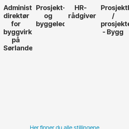
Administrerende
Prosjekt-
HR-
Prosjekt
direktør
og
rådgiver
/
for
byggeleder
prosjekt
byggvirksomhet
- Bygg
på
Sørlandet
Her finner du alle stillingene