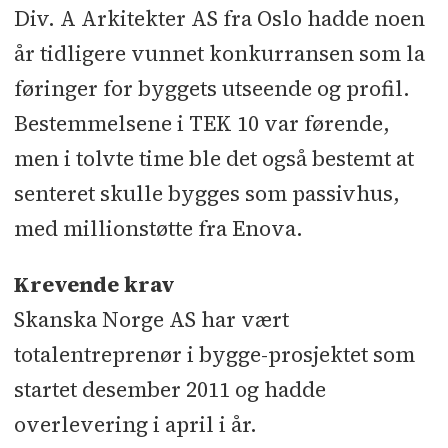
Øyvind B. Berntsen l RI-E: Sweco l
Div. A Arkitekter AS fra Oslo hadde noen
RI-Br: Agder Consult
år tidligere vunnet konkurransen som la
føringer for byggets utseende og profil.
Underentreprenører/leverandører:
Bestemmelsene i TEK 10 var førende,
Grunn- og sprengingsarbeider: PS
men i tolvte time ble det også bestemt at
Anlegg l Fjellsikring: FJELL
senteret skulle bygges som passivhus,
Renovering l Utomhusarbeid og
med millionstøtte fra Enova.
tørrsteinsmurer: Oveland Utemiljø l
Riving: O. Ager-
Krevende krav
Wick l Peling: Holt Risa / Seabrokers
Skanska Norge AS har vært
l Armeringsleverandør: SSi l Betong-
totalentreprenør i bygge-prosjektet som
leverandør: Betong Sør l Gulvstøp:
startet desember 2011 og hadde
Leif Tore Seljåsen l Stålkonstruk-
overlevering i april i år.
sjoner betongarbeider: Peikko Norge