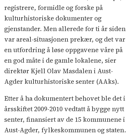
Entreprisekostnad eks mva:
registrere, formidle og forske på
205 millioner kroner
kulturhistoriske dokumenter og
gjenstander. Men allerede for ti år siden
Bruttoareal:
10.500 kvm
var areal-situasjonen prekær, og det var
Byggherre:
Aust-Agder
en utfordring å løse oppgavene våre på
Fylkeskommune
en god måte i de gamle lokalene, sier
direktør Kjell Olav Masdalen i Aust-
Bruker:
Agder kulturhistoriske senter (AAks).
Aust-Agder kulturhistorisk senter IKS
Etter å ha dokumentert behovet ble det i
Totalentreprenør:
Skanska Norge
årsskiftet 2009-2010 vedtatt å bygge nytt
Arkitekt:
Div A Arkitekter
senter, finansiert av de 15 kommunene i
Aust-Agder, fylkeskommunen og staten.
Rådgivere:
RI-B: Rambøll l RI-V: