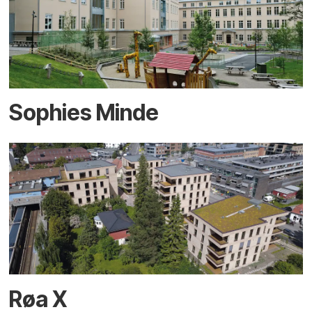
Sophies Minde
Røa X