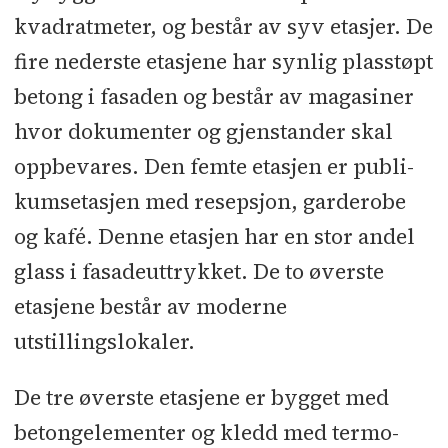
l Rørlegger: Moi Rør l Ventilasjon:
kvadratmeter, og består av syv etasjer. De
GK Ventilasjon l Elektriker: Elektro
fire nederste etasjene har synlig plasstøpt
Skagerrak l Beslag: AK blikk l
betong i fasaden og består av magasiner
Vindus-
hvor dokumenter og gjenstander skal
leverandør: Bykle vindu l Magasin-
inventar: Constructor l Systeminte-
oppbevares. Den femte etasjen er publi-
grator: Schneider Electric l Heiser:
kumsetasjen med resepsjon, garderobe
HK Heis l Innerdører: Swedoor/Jeld-
og kafé. Denne etasjen har en stor andel
Wen
glass i fasadeuttrykket. De to øverste
etasjene består av moderne
utstillingslokaler.
De tre øverste etasjene er bygget med
betongelementer og kledd med termo-