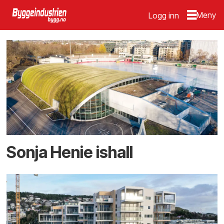
Logg inn
Emne:
2020
Sonja Henie ishall