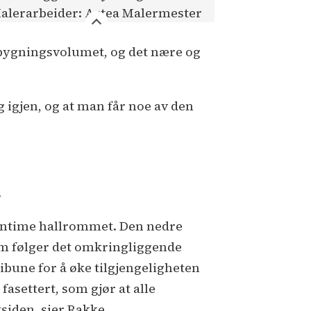
alerarbeider: Artea Malermester
bygningsvolumet, og det nære og
g igjen, og at man får noe av den
.
et intime hallrommet. Den nedre
m følger det omkringliggende
ribune for å øke tilgjengeligheten
asettert, som gjør at alle
siden, sier Rakke.