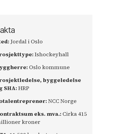
akta
ted:
Jordal i Oslo
rosjekttype:
Ishockeyhall
yggherre:
Oslo kommune
rosjektledelse, byggeledelse
g SHA:
HRP
otalentreprenør:
NCC Norge
ontraktsum eks. mva.:
Cirka 415
illioner kroner