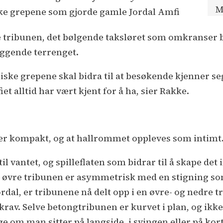
M
ske grepene som gjorde gamle Jordal Amfi
 tribunen, det bølgende taksløret som omkranser 
iggende terrenget.
iske grepene skal bidra til at besøkende kjenner se
 alltid har vært kjent for å ha, sier Rakke.
er kompakt, og at hallrommet oppleves som intimt
til vantet, og spilleflaten som bidrar til å skape d
 øvre tribunen er asymmetrisk med en stigning so
rdal, er tribunene nå delt opp i en øvre- og nedre t
v. Selve betongtribunen er kurvet i plan, og ikke f
e om man sitter på langside, i svingen eller på kort