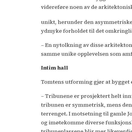
videreføre noen av de arkitektoni
unikt, herunder den asymmetriske
ydmyke forholdet til det omkringl
– En nytolkning av disse arkitekton
samme unike opplevelsen som amfiet
Intim hall
Tomtens utforming gjør at bygget 
– Tribunene er prosjektert helt inn
tribunen er symmetrisk, mens den
terrenget. I motsetning til gamle Jo
og imøtekomme diverse funksjonskra
tribuneplassene blir mer likeverdig