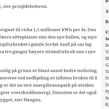
B
l, sier prosjektlederen.
A
R
regnet til cirka 1,5 millioner kWh per år. Den
U
ærre sitteplasser enn den nye hallen, og mye
l
ergiforbruket i gamle Jordal Amfi på om lag
B
irka tre ganger høyere strømforbruk enn i nye
V
E
G
ulig på grunn av blant annet bedre isolering,
T
ereres ved nedkjøling av isflaten brukes til å
N
J
gg er det en stor energibrønnpark på utsiden
S
lagrer overskuddsenergi. Dessuten er det også
I
bygget, sier Haugen.
K