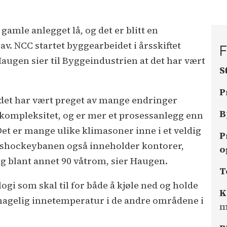
gamle anlegget lå, og det er blitt en
av. NCC startet byggearbeidet i årsskiftet
F
augen sier til Byggeindustrien at det har vært
S
P
 det har vært preget av mange endringer
B
 kompleksitet, og er mer et prosessanlegg enn
Det er mange ulike klimasoner inne i et veldig
P
 ishockeybanen også inneholder kontorer,
o
g blant annet 90 våtrom, sier Haugen.
T
ogi som skal til for både å kjøle ned og holde
K
ehagelig innetemperatur i de andre områdene i
m