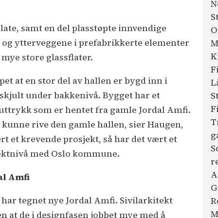
N
S
late, samt en del plasstøpte innvendige
O
t og ytterveggene i prefabrikkerte elementer
M
K
mye store glassflater.
F
pet at en stor del av hallen er bygd inn i
L
 skjult under bakkenivå. Bygget har et
S
F
nuttrykk som er hentet fra gamle Jordal Amfi.
T
 å kunne rive den gamle hallen, sier Haugen,
g
rt et krevende prosjekt, så har det vært et
S
sjektnivå med Oslo kommune.
r
A
al Amfi
G
har tegnet nye Jordal Amfi. Sivilarkitekt
R
M
en at de i designfasen jobbet mye med å