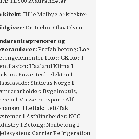
TA:
11.500 kvadratmeter
rkitekt:
Hille Melbye Arkitekter
ådgiver:
Dr. techn. Olav Olsen
nderentreprenører og
everandører:
Prefab betong: Loe
etongelementer
l
Rør: GK Rør
l
entilasjon: Haaland Klima
l
lektro: Powertech Elektro
l
lassfasade: Staticus Norge
l
ømrerarbeider: Byggimpuls,
oveta
l
Massetransport: Alf
ohansen
l
Lettak: Lett-Tak
ystemer
l
Asfaltarbeider: NCC
ndustry
l
Betong: Norbetong
l
jølesystem: Carrier Refrigeration