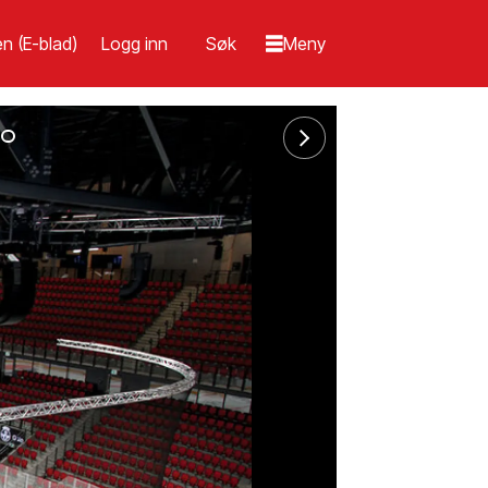
n (E-blad)
Logg inn