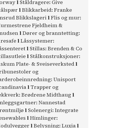
orway
l
Ståldragere: Give
tålspær
l
Blikkarbeid: Franke
nsrud Blikkslageri
l
Flis og mur:
urmestrene Fjeldheim &
nudsen
l
Dører og branntetting:
iresafe
l
Låssystemer:
åssenteret
l
Stillas: Brenden & Co
tillasutleie
l
Stålkonstruksjoner:
iskum Plate- & Sveiseverksted
l
ribunestoler og
arderobeinnredning: Unisport
candinavia
l
Trapper og
ekkverk: Brødrene Midthaug
l
nleggsgartner: Nannestad
røntmiljø
l
Solenergi: Integrate
enewables
l
Himlinger:
odulvegger
l
Belysning: Luxia
l