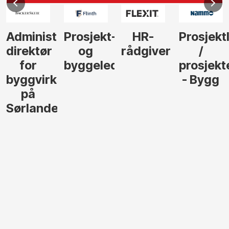
Administrerende
Prosjekt-
HR-
Prosjekt
direktør
og
rådgiver
/
for
byggeleder
prosjekt
byggvirksomhet
- Bygg
på
Sørlandet