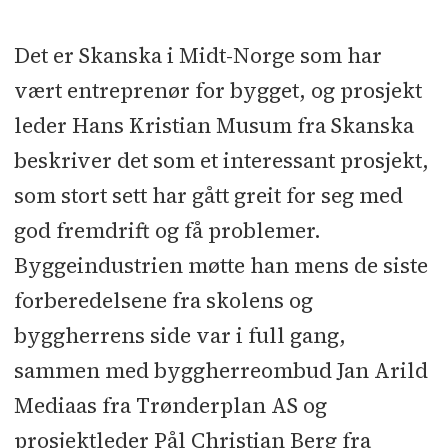
Bruttoareal:
Ca. 7000 kvadratmeter
Det er Skanska i Midt-Norge som har
vært entreprenør for bygget, og prosjekt
Byggherre:
Steinkjerbygg KF
leder Hans Kristian Musum fra Skanska
Byggherreombud:
Trønderplan
beskriver det som et interessant prosjekt,
som stort sett har gått greit for seg med
Prosjektutvikler og
god fremdrift og få problemer.
totalentreprenør:
Skanska Norge
Byggeindustrien møtte han mens de siste
Kontraktssum ekskl. mva:
Ca. 160
forberedelsene fra skolens og
millioner kroner
byggherrens side var i full gang,
sammen med byggherreombud Jan Arild
Arkitekt:
Rambøll arkitekter med
Mediaas fra Trønderplan AS og
Rolvung og Brøndsted Arkitekter
prosjektleder Pål Christian Berg fra