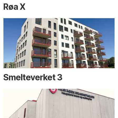
Røa X
Smelteverket 3