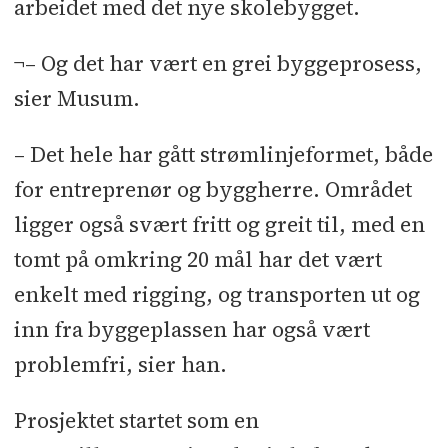
idrettshall: Egas Sport
l
Elektro:
arbeidet med det nye skolebygget.
Elman Steinkjer
l
Ventilasjon: GK
¬– Og det har vært en grei byggeprosess,
Inneklima
l
Glass og aluminium:
sier Musum.
Grøtan glass og aluminium
l
Branngardinger: Haby Norge
– Det hele har gått strømlinjeformet, både
Sjalusier
l
Solavskjerming: Hunter
for entreprenør og byggherre. Området
Douglas Norge
l
Porter: Hörmann
ligger også svært fritt og greit til, med en
Norge
l
Blåseisolasjon: Isomax
tomt på omkring 20 mål har det vært
Energi
l
Kunstgress: Laiderz APS
l
enkelt med rigging, og transporten ut og
Lås og beslag: Lås og sikring
l
Maler
inn fra byggeplassen har også vært
og gulvbeleggsarbeid: Malermester
problemfri, sier han.
Bjørås
l
Radonmembran: Master
Sealing Technology
l
Taktekking:
Prosjektet startet som en
Mestertak
l
Flislegging: Murmestrene