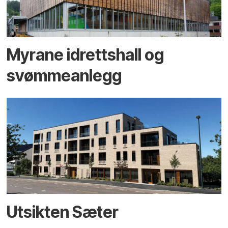
Myrane idrettshall og
svømmeanlegg
Utsikten Sæter