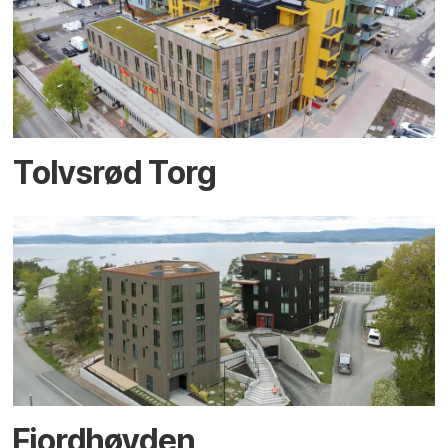
Tolvsrød Torg
Fjordhøyden