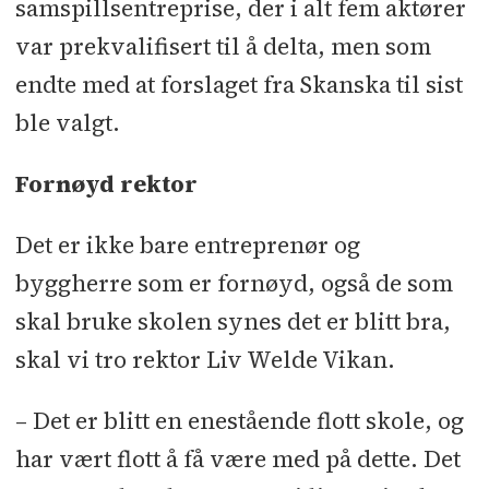
samspillsentreprise, der i alt fem aktører
Slålie & Lindtner
l
Nedgravde
var prekvalifisert til å delta, men som
avfallscontainere: Namdal Ressurs
l
endte med at forslaget fra Skanska til sist
Grunn- og utomhusarbeider: Odd
ble valgt.
Einar Kne
l
Heis: Otis
l
Branntetting:
RH Prosjekt
l
Lydgulv og
Fornøyd rektor
tynnavretting: RS Gulv
l
Rørleggerarbeid: S-Rør
l
Tretrapper:
Det er ikke bare entreprenør og
Tydal Trappefabrikk
l
Metallarbeid:
byggherre som er fornøyd, også de som
Josko Interiør
l
Blikkenslagerarbeid;
skal bruke skolen synes det er blitt bra,
Ventilasjon og inneklima, avd.
skal vi tro rektor Liv Welde Vikan.
Steinkjer Blikk
l
Byggevarer:
Optimera
l
Massivtre og
– Det er blitt en enestående flott skole, og
limtrekonstruksjon: Aaneslands
har vært flott å få være med på dette. Det