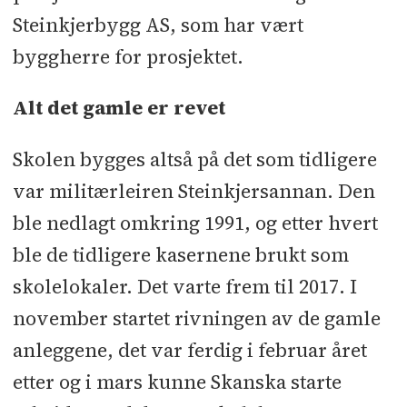
Landskapsarkitekt,
Steinkjerbygg AS, som har vært
interiørarkitekt, rådgivende
byggherre for prosjektet.
ingeniør:
Rambøll
Alt det gamle er revet
Rådgiver tekniske fag (VVS og
elektro), bygningsfysikk og
Skolen bygges altså på det som tidligere
klimagassregnskap:
Skanska
var militærleiren Steinkjersannan. Den
Teknikk
ble nedlagt omkring 1991, og etter hvert
ble de tidligere kasernene brukt som
Underentreprenører og
skolelokaler. Det varte frem til 2017. I
leverandører:
Foldevegger:
november startet rivningen av de gamle
Amundsen
l
Fast bygginnredning:
anleggene, det var ferdig i februar året
Bille
l
Industriparkett: Bo Andren
etter og i mars kunne Skanska starte
Norge
l
Sportsgulv og utstyr i