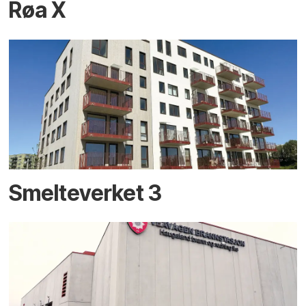
Røa X
Smelteverket 3