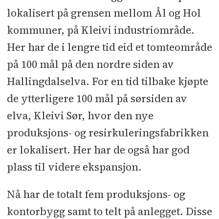
Malermester Kjell Rygg
l
Mur- og
lokalisert på grensen mellom Ål og Hol
pussarbeider: Murmester Markussen
kommuner, på Kleivi industriområde.
l
Ståltrapp mesanin, pullerter ved
Her har de i lengre tid eid et tomteområde
kaldlager: Hymec
l
Rister/lokk over
på 100 mål på den nordre siden av
kanaler gulv: Sørbøen Bygg og
Landbruk
l
Ferdigbetong: Hallingdal
Hallingdalselva. For en tid tilbake kjøpte
Betong
l
Branntetting: Kinneberg
de ytterligere 100 mål på sørsiden av
Bygg og Brannsikring
elva, Kleivi Sør, hvor den nye
produksjons- og resirkuleringsfabrikken
er lokalisert. Her har de også har god
plass til videre ekspansjon.
Nå har de totalt fem produksjons- og
kontorbygg samt to telt på anlegget. Disse