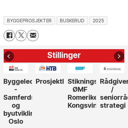
BYGGEPROSJEKTER
BUSKERUD
2025
Stillinger
Byggeleder
Prosjektleder
Stikningsingeniør
Rådgive
-
ØMF
/
Samferdsel
Romerike
seniorrå
og
Kongsvinger
strategi
byutvikling,
Oslo