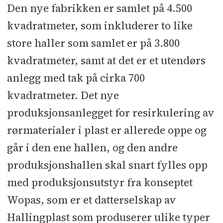
Den nye fabrikken er samlet på 4.500
Sideentreprise:
Grunn- og
kvadratmeter, som inkluderer to like
utomhusarbeider: Hallingdal Pukk
store haller som samlet er på 3.800
og Grus
kvadratmeter, samt at det er et utendørs
anlegg med tak på cirka 700
Underentreprenører og
kvadratmeter. Det nye
leverandører:
Glassfasader, hoved­
produksjonsanlegget for resirkulering av
trapp, rekkverk, aluminiumsdører:
rørmaterialer i plast er allerede oppe og
Sagstuen
l
Fasader, stål­arbeider:
går i den ene hallen, og den andre
Straye Stål
l
Gulv på grunn: Tiller-
produksjonshallen skal snart fylles opp
Vimek
l
Tak­tekking og isolering:
med produksjonsutstyr fra konseptet
Straye Tak
l
Lås, beslag og
adgangskontroll: Certego
l
Wopas, som er et datterselskap av
Betongelementer trafo: Loe Betong­
Hallingplast som produserer ulike typer