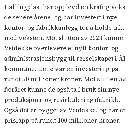
Størrelse:
4.500 kvadratmeter
Hallingplast har opplevd en kraftig vekst
de senere årene, og har investert i nye
Byggherre:
Hallingplast
kontor- og fabrikkanlegg for å holde tritt
Totalentreprenør:
Veidekke Bygg
med veksten. Mot slutten av 2023 kunne
Veidekke overlevere et nytt kontor- og
Prosjektkostnad:
Cirka 100
administrasjonsbygg til rørselskapet i Ål
millioner kroner
kommune. Dette var en investering på
Arkitekt:
Baus Arkitektur
rundt 50 millioner kroner. Mot slutten av
fjoråret kunne de også ta i bruk sin nye
Rådgivere:
RIB, RIBfy, BIM-
produksjons- og resirkuleringsfabrikk.
koordinator: WSP
l
RIBr: SOS
Også det er bygget av Veidekke, og har en
Brannconsult
l
RIE: Norconsult
l
RIV:
prislapp på rundt 100 millioner kroner.
HR Prosjekt
l
RIVsp: Intec Norge Øst
l
RIAku: Akustikk-Consult