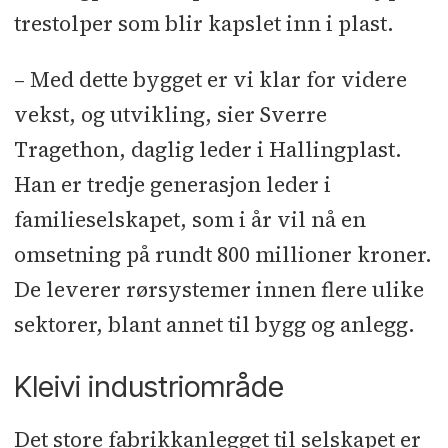
elementer
l
Radonsperre og
trestolper som blir kapslet inn i plast.
epoxygulv: Morten Skancke
l
– Med dette bygget er vi klar for videre
Elektro: Elektroservice Hallingdal
vekst, og utvikling, sier Sverre
Installasjon
l
Rør og varme: VVS-
Tragethon, daglig leder i Hallingplast.
Miljø
l
Ventilasjon og automatikk:
Hamstad
l
Dører og rister trafo: Møre
Han er tredje generasjon leder i
Trafo
l
Installasjon tavlerom: Blix
familieselskapet, som i år vil nå en
Datagulv
l
Beslagsarbeid sokler:
omsetning på rundt 800 millioner kroner.
Blikkhuset Hallingdal
l
Himlinger,
De leverer rørsystemer innen flere ulike
veggplater, pullerter ved porter:
sektorer, blant annet til bygg og anlegg.
Optimera
l
Laminat- og ståldører:
Daloc
l
Porter: Assa Abloy Entrance
Kleivi industriområde
Systems
l
Maler- og beleggsarbeider:
Det store fabrikkanlegget til selskapet er