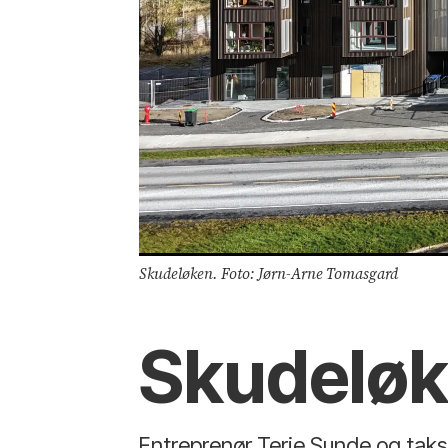
Skudeløken. Foto: Jørn-Arne Tomasgard
Skudelø
Entreprenør Terje Sunde og taks