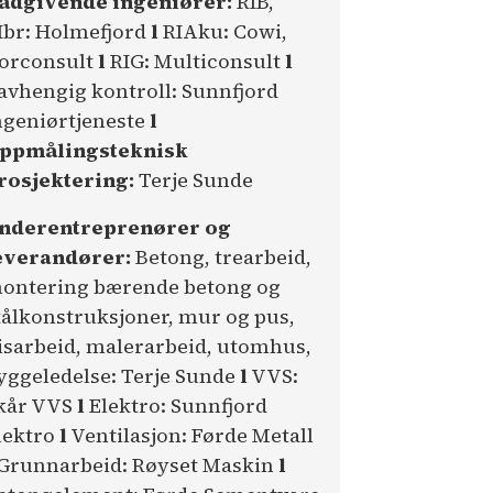
ådgivende ingeniører:
RIB,
Ibr: Holmefjord
l
RIAku: Cowi,
orconsult
l
RIG: Multiconsult
l
avhengig kontroll: Sunnfjord
ngeniørtjeneste
l
ppmålingsteknisk
rosjektering:
Terje Sunde
nderentreprenører og
everandører:
Betong, trearbeid,
ontering bærende betong og
tålkonstruksjoner, mur og pus,
lisarbeid, malerarbeid, utomhus,
yggeledelse: Terje Sunde
l
VVS:
kår VVS
l
Elektro: Sunnfjord
lektro
l
Ventilasjon: Førde Metall
Grunnarbeid: Røyset Maskin
l