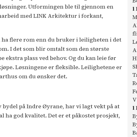
B
e løsninger. Utformingen ble til gjennom en
l
arbeid med LINK Arkitektur i forkant,
M
A
f
 ha flere rom enn du bruker i leiligheten i det
L
rom. I det som blir omtalt som den største
A
pe ekstra plass ved behov. Og du kan leie før
H
S
jøpe. Løsningene er fleksible. Leilighetene er
T
marthus om du ønsker det.
R
F
V
 bydel på Indre Øyrane, har vi lagt vekt på at
l
l ha god kvalitet. Det er et påkostet prosjekt,
B
B
B