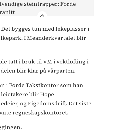
tvendige steintrapper: Førde
ranitt
. Det bygges tun med lekeplasser i
lkepark. I Meanderkvartalet blir
e tatt i bruk til VM i vektløfting i
delen blir klar på vårparten.
ann i Førde Takstkontor som han
 leietakere blir Hope
deier, og Eigedomsdrift. Det siste
nevnte regneskapskontoret.
ggingen.