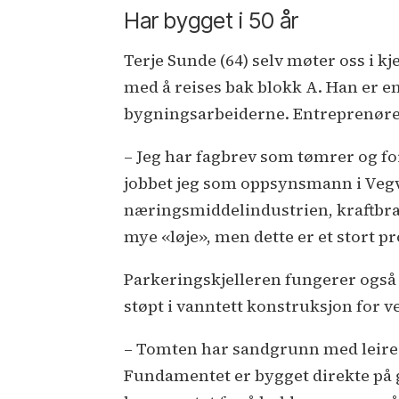
Har bygget i 50 år
Terje Sunde (64) selv møter oss i k
med å reises bak blokk A. Han er e
bygningsarbeiderne. Entreprenøren 
– Jeg har fagbrev som tømrer og fo
jobbet jeg som oppsynsmann i Vegve
næringsmiddelindustrien, kraftbran
mye «løje», men dette er et stort p
Parkeringskjelleren fungerer også s
støpt i vanntett konstruksjon for v
– Tomten har sandgrunn med leire u
Fundamentet er bygget direkte på gru