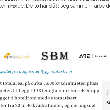
en i Førde. De to har slått seg sammen i arbeid
osjektet fra magasinet Byggeindustrien
t totalareal på cirka 3.600 kvadratmeter, pluss
er. I tillegg til 13 leiligheter i størrelser opp
F
ygget ti hotellrom med automatisert
S
ter fra 20 til 40 kvadratmeter, og næringsdel