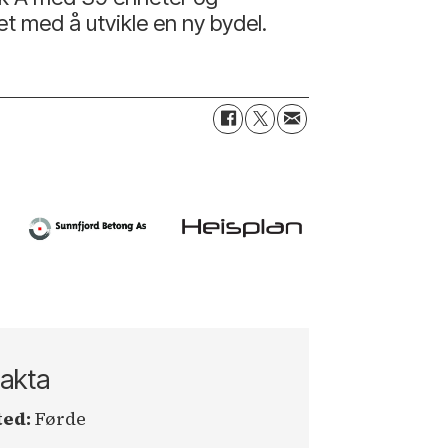
et med å utvikle en ny bydel.
akta
ted:
Førde