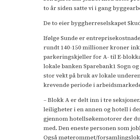
to år siden satte vi i gang byggearb
De to eier byggherreselskapet Sku
Ifølge Sunde er entreprisekostnad
rundt 140-150 millioner kroner in
parkeringskjeller for A- til E-blok
lokale banken Sparebank1 Sogn og Fj
stor vekt på bruk av lokale underent
krevende periode i arbeidsmarkede
– Blokk A er delt inn i tre seksjon
leiligheter i en annen og hotell i 
gjennom hotellsøkemotorer der du 
med. Den eneste personen som job
Også møterommet/forsamlingslokalet