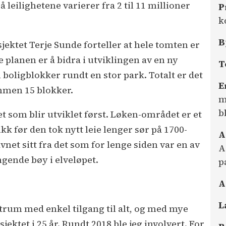
leilighetene varierer fra 2 til 11 millioner
P
k
B
ektet Terje Sunde forteller at hele tomten er
e planen er å bidra i utviklingen av en ny
T
 boligblokker rundt en stor park. Totalt er det
E
mmen 15 blokker.
m
b
t som blir utviklet først. Løken-området er et
k før den tok nytt leie lenger sør på 1700-
A
vnet sitt fra det som for lenge siden var en av
A
ngende bøy i elveløpet.
p
A
L
ntrum med enkel tilgang til alt, og med mye
jektet i 25 år. Rundt 2018 ble jeg involvert. For