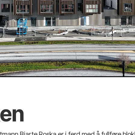
ken
tmann Bjarte Roska er i ferd med å fullføre bl