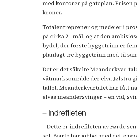
med kontorer på gateplan. Prisen på 
kroner.
Totalentreprenør og medeier i prosj
på cirka 21 mål, og at den ambisiøs
bydel, der første byggetrinn er fem
planlagt tre byggetrinn med til sa
Det er det såkalte Meanderkvar-tale
våtmarksområde der elva Jølstra gik
tallet. Meanderkvartalet har fått na
elvas meandersvinger – en vid, svi
– Indrefileten
– Dette er indrefileten av Førde se
sol. Bjarte har jobbet med dette pros