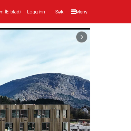
n (E-blad)
Logg inn