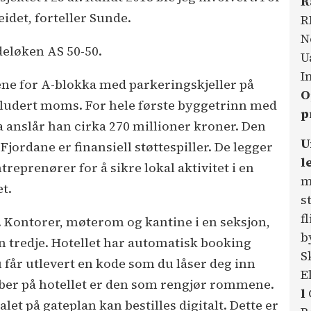
R
eidet, forteller Sunde.
R
N
deløken AS 50-50.
U
I
ene for A-blokka med parkeringskjeller på
O
kludert moms. For hele første byggetrinn med
p
ka anslår han cirka 270 millioner kroner. Den
U
ordane er finansiell støttespiller. De legger
l
reprenører for å sikre lokal aktivitet i en
m
t.
s
f
er. Kontorer, møterom og kantine i en seksjon,
b
den tredje. Hotellet har automatisk booking
S
får utlevert en kode som du låser deg inn
E
ber på hotellet er den som rengjør rommene.
l
 på gateplan kan bestilles digitalt. Dette er