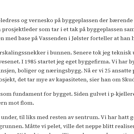
jeledress og vernesko på byggeplassen der bærende 
n prosjektleder som tar i et tak på byggeplassen 
med base på Vassenden i Jølster forteller at han 
rskalingssnekker i bunnen. Senere tok jeg teknisk u
senet. I 1985 startet jeg eget byggefirma. Vi har 
sjen, boliger og næringsbygg. Nå er vi 25 ansatte p
rosjekt, det tar mye av kapasiteten, sier han om Sku
om fundament for bygget. Siden gulvet i p-kjelleren
ern mot flom.
nder, til liks med resten av sentrum. Vi har hatt 
nnen. Måtte vi pelet, ville det neppe blitt realisert.