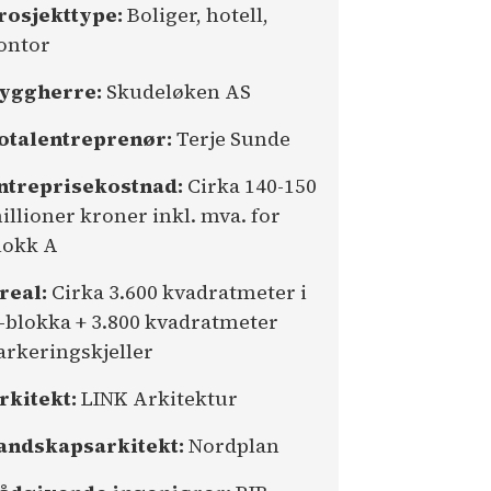
rosjekttype:
Boliger, hotell,
ontor
yggherre:
Skudeløken AS
otalentreprenør:
Terje Sunde
ntreprisekostnad:
Cirka 140-150
illioner kroner inkl. mva. for
lokk A
real:
Cirka 3.600 kvadratmeter i
-blokka + 3.800 kvadratmeter
arkeringskjeller
rkitekt:
LINK Arkitektur
andskapsarkitekt:
Nordplan