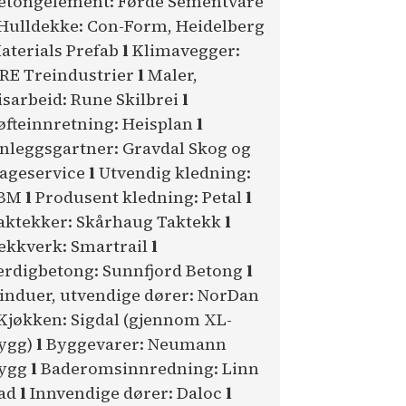
etong­element: Førde Sementvare
Hulldekke: Con-Form, Heidel­berg
aterials Prefab
l
Klimavegger:
RE Treindustrier
l
Maler,
lisarbeid: Rune Skilbrei
l
øfteinnretning: Heisplan
l
nleggsgartner: Gravdal Skog og
ageservice
l
Utvendig kledning:
BM
l
Produsent kledning: Petal
l
aktekker: Skårhaug Taktekk
l
ekkverk: Smartrail
l
erdigbetong: Sunnfjord Betong
l
induer, utvendige dører: NorDan
Kjøkken: Sigdal (gjennom XL-
ygg)
l
Byggevarer: Neumann
ygg
l
Baderomsinnredning: Linn
ad
l
Innvendige dører: Daloc
l