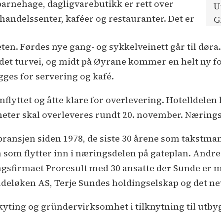
g barnehage, dagligvarebutikk er rett over
U
 handelssenter, kaféer og restauranter. Det er
G
en. Førdes nye gang- og sykkelveinett går til døra
 det turvei, og midt på Øyrane kommer en helt ny fo
gges for servering og kafé.
nnflyttet og åtte klare for overlevering. Hotelldelen bl
igheter skal overleveres rundt 20. november. Nærings
bransjen siden 1978, de siste 30 årene som takstm
m som flytter inn i næringsdelen på gateplan. Andre
sfirmaet Proresult med 30 ansatte der Sunde er me
kudeløken AS, Terje Sundes holdingselskap og det 
yting og gründervirksomhet i tilknytning til utby