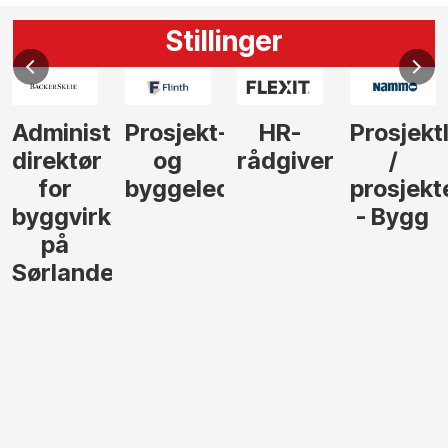
Stillinger
Administrerende
Prosjekt-
HR-
Prosjekt
direktør
og
rådgiver
/
for
byggeleder
prosjekt
byggvirksomhet
- Bygg
på
Sørlandet