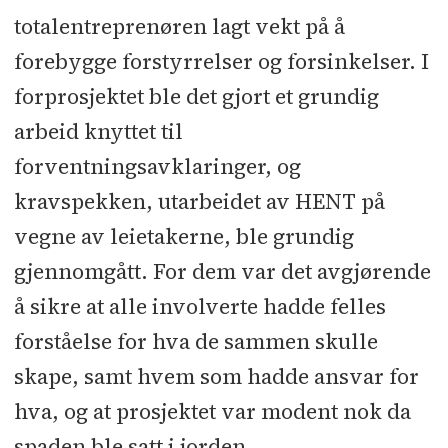
nett: Global Office
l
Merking og skilt:
totalentreprenøren lagt vekt på å
Eurosign l Automasjon og SD-anlegg:
forebygge forstyrrelser og forsinkelser. I
EM Systemer
l
Rør: Gran VVS
l
forprosjektet ble det gjort et grundig
Gasslukkeanlegg: Fire Eater
l
arbeid knyttet til
Ventilasjon: Vestfold klima og
forventningsavklaringer, og
ventilasjon
l
Elektro: Alt Installasjon
kravspekken, utarbeidet av HENT på
l
Heis: Schindler
l
Utomhus: Bjørns
vegne av leietakerne, ble grundig
Hage og Anlegg
l
Utvendig støp:
gjennomgått. For dem var det avgjørende
Velde Gulv
l
Solceller: Norsolar
l
å sikre at alle involverte hadde felles
Byggvask: RTBC
forståelse for hva de sammen skulle
skape, samt hvem som hadde ansvar for
hva, og at prosjektet var modent nok da
spaden ble satt i jorden.