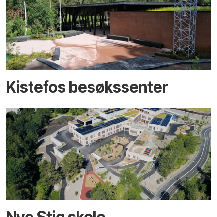
Kistefos besøkssenter
Nye Stig skole