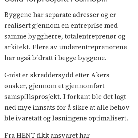
l
Fasade: KGC
l
Innvendig
Byggene har separate adresser og er
vaskesystem: Høyden
l
Maler:
realisert gjennom en entreprise med
Interiørfaghuset T. Lund
l
samme byggherre, totalentreprenør og
Søvbinding: D. Nysted
l
Gulvlegging:
arkitekt. Flere av under­entreprenørene
Vikeså Golv
l
Parkett: Bo Andren
l
har også bidratt i begge byggene.
Trapp: CSK Stålindustrier
l
Innkledning av trapp: Frapont
l
Gnist er skreddersydd etter Akers
Kjøkken og stedbygde møbler:
ønsker, gjennom et gjennomført
Treprosjekt
l
Storkjøkken: Norrøna
l
samspillsprosjekt. I forkant ble det lagt
Kjøl og frys: RK tekniske
l
ned mye innsats for å sikre at alle behov
Kjerneboring: Sørvest betongsaging
l
ble ivaretatt og løsningene optimalisert.
Branntetting: Thermax
l
Søylekledning: Tunge Ting
l
Teknisk
Fra HENT fikk ansvaret har