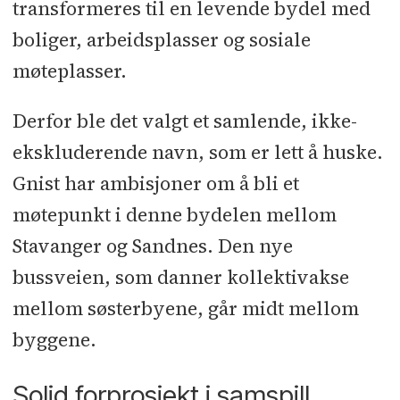
transformeres til en levende bydel med
Prefab betong: Veidekke Prefab
l
TRP
boliger, arbeidsplasser og sosiale
og Sandwich: SN Stålbygg
l
møteplasser.
Murarbeider: Murmester Thoralf
Myhre
l
Flisarbeider: Fagmur & Flis
l
Derfor ble det valgt et samlende, ikke-
Himling og systemvegg: TS
ekskluderende navn, som er lett å huske.
Byggtjenester
l
Tømmer: Østerås
Gnist har ambisjoner om å bli et
Bygg
l
Vindu: Gilje Tre
l
møtepunkt i denne bydelen mellom
Solskjerming: Solskjermingsgruppen
Stavanger og Sandnes. Den nye
l
Porter: Garda
l
Brannluker: BVS
bussveien, som danner kollektivakse
Brannsystemer
l
Ståldører: Firesafe
l
mellom søsterbyene, går midt mellom
Lås og beslag: OneCo
l
Taktekking:
byggene.
Sandnes Tak
l
Sedumtak: Bergknapp
l
Blikkenslager: Brødrene Lie
l
Solid forprosjekt i samspill
Metallarbeider: Cosmos Construction