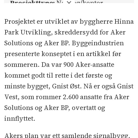
Prosjekttype:
Næring/kontor
Bruttoareal:
56.000 kvadratmeter
Prosjektet er utviklet av byggherre Hinna
Park Utvikling, skreddersydd for Aker
Byggherre:
Hinna Park Utvikling
Solutions og Aker BP. Byggeindustrien
Totalentreprenør:
HENT
presenterte konseptet i en artikkel før
sommeren. Da var 900 Aker-ansatte
Kontraktssum:
2,6 milliarder kroner
kommet godt til rette i det første og
ekskl. mva., inkludert Gnist Øst og
minste bygget, Gnist Øst. Nå er også Gnist
IOC-fløyen
Vest, som rommer 2.600 ansatte fra Aker
Arkitekt:
Brandsberg Dahl
Solutions og Aker BP, overtatt og
Arkitekter
innflyttet.
IARK:
Zinc og Monkey Studio
Akers plan var ett samlende signalbygg.