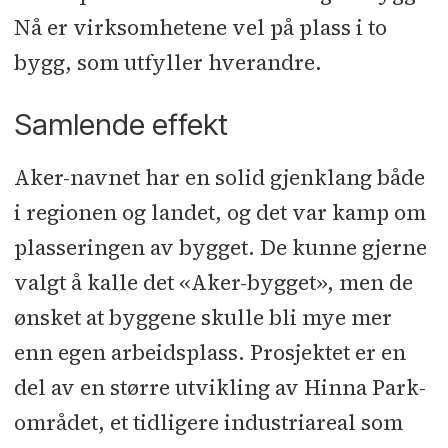
Nå er virksomhetene vel på plass i to
LARK:
Norconsult
bygg, som utfyller hverandre.
Rådgivere:
RIB: Core Technology
l
RIE, RI Aut: Niras
l
RIVA, RIBfy, RIG,
Samlende effekt
RIM, RIVv: Norconsult
l
RIAku,
Aker-navnet har en solid gjenklang både
RIBr: Sweco
l
RIEn: HENT
l
RIVr:
i regionen og landet, og det var kamp om
Conturo
plasseringen av bygget. De kunne gjerne
Underentreprenører og
valgt å kalle det «Aker-bygget», men de
leverandører:
Grunnarbeid: Risa
l
ønsket at byggene skulle bli mye mer
Pelearbeider: Seabrokers
l
enn egen arbeidsplass. Prosjektet er en
Betongarbeider: Veidekke
del av en større utvikling av Hinna Park-
Entreprenør
l
Spennarmering: CCL
l
området, et tidligere industriareal som
Gulvstøp og flytsparkel: Betonggulv
l