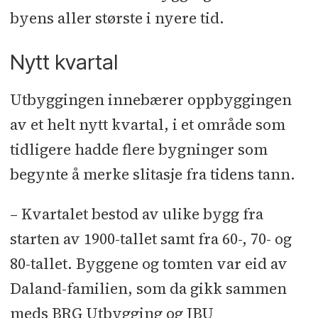
byens aller største i nyere tid.
RIAku: Brekke & Strand
l
RIE:
Bravida
l
RIV: BJ Miljø
l
SHA: WSP
Nytt kvartal
Underentreprenører og
Utbyggingen innebærer oppbyggingen
leverandører:
Rigg, tømrer- og
av et helt nytt kvartal, i et område som
betongarbeid: BRG
l
Stikking:
tidligere hadde flere bygninger som
Landmåler Sør
l
Heis: Schindler
l
begynte å merke slitasje fra tidens tann.
Kjøkken: Strai Kjøkken
l
Ventilasjon,
blikken­slagerarbeid: Ulstein
l
– Kvartalet bestod av ulike bygg fra
Rørlegger: Egeland Rør
l
Elektro:
starten av 1900-tallet samt fra 60-, 70- og
Bravida
l
Grunnarbeid: Ager-Wick
l
80-tallet. Byggene og tomten var eid av
Utomhus: Oveland Utemiljø
l
Daland-familien, som da gikk sammen
Hulldekker: Heidelberg Materials
meds BRG Utbygging og JBU
Prefab
l
Stål­arbeid: Sør Maskinering
l