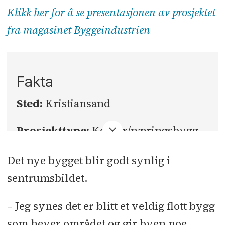
Klikk her for å se presentasjonen av prosjektet
fra magasinet Byggeindustrien
Fakta
Sted:
Kristiansand
Prosjekttype:
Kontor/næringsbygg
Størrelse:
26.500 kvadratmeter
Det nye bygget blir godt synlig i
(brutto)
sentrumsbildet.
Byggherre:
Kvartal 14 AS (Daland
– Jeg synes det er blitt et veldig flott bygg
Eiendom, BRG Utvikling og J.B.
som hever området og gir byen noe