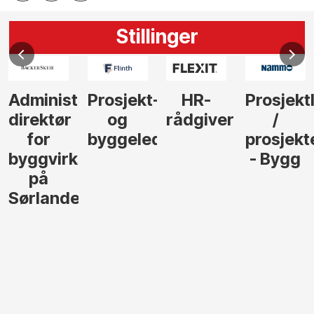
Stillinger
Administrerende
Prosjekt-
HR-
Prosjekt
direktør
og
rådgiver
/
for
byggeleder
prosjekt
byggvirksomhet
- Bygg
på
Sørlandet