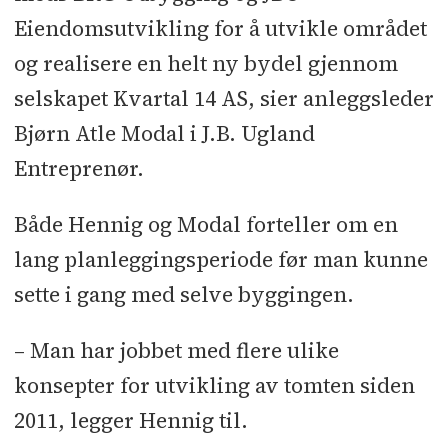
Eiendomsutvikling for å utvikle området
Ytterveggselementer: Smith
og realisere en helt ny bydel gjennom
Byggesystemer
l
Taktekking:
Derbitak Malco
l
Rekkverk: Safe Exit
selskapet Kvartal 14 AS, sier anleggsleder
l
Maling, gulv og flytavretting: Malco
Bjørn Atle Modal i J.B. Ugland
l
Systemvegger, himlinger,
Entreprenør.
foldevegger: Bico
l
Mur, puss, flis,
Både Hennig og Modal forteller om en
granittarbeid: FS Mur
l
Glass/alu:
lang planleggingsperiode før man kunne
Tore Andersen
l
Dører, lås og beslag:
sette i gang med selve byggingen.
Norlock
l
Branntetting og -isolering:
Agder Brannsikring
l
– Man har jobbet med flere ulike
Solavskjerming: KvintBlendex
l
konsepter for utvikling av tomten siden
Storkjøkken: Metos
l
Frys og kjøl:
2011, legger Hennig til.
Agder Ventilasjon
l
Stillas: