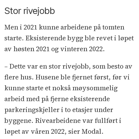
Kristiansand Stillasmontasje
l
Prefab
Stor rivejobb
takelementer: Lett-Tak Systemer
l
Porter: Port1 l Vinduer:
Men i 2021 kunne arbeidene på tomten
Optimera/Nordan
l
Parkett: KO-AS
l
starte. Eksisterende bygg ble revet i løpet
Sittebenker, stoler, bord: Senab
av høsten 2021 og vinteren 2022.
Eikeland
l
Leverandør fasadesystem
og teglsystem: STO
– Dette var en stor rivejobb, som besto av
flere hus. Husene ble fjernet først, før vi
kunne starte et nokså møysommelig
arbeid med på fjerne eksisterende
parkeringskjeller i to etasjer under
byggene. Rivearbeidene var fullført i
løpet av våren 2022, sier Modal.