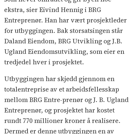
Ugland Eiendomsutvikling)
ekstra, sier Eivind Hennig i BRG
Entreprenør. Han har vært prosjektleder
Totalentreprenør:
Arbeidsfellesskap mellom BRG
for utbyggingen. Bak storsatsingen står
Entreprenør og J. B. Ugland
Daland Eiendom, BRG Utvikling og J.B.
Entreprenør
Ugland Eiendomsutvikling, som eier en
tredjedel hver i prosjektet.
Prosjektkostnad:
Ca. 770 millioner
kroner
Utbyggingen har skjedd gjennom en
totalentreprise av et arbeidsfellesskap
Arkitekt:
Seil Arkitekter
mellom BRG Entre-prenør og J. B. Ugland
Landskapsarkitekt takterrasse:
Entreprenør, og prosjektet har kostet
Henning Larsen Norge
rundt 770 millioner kroner å realisere.
Dermed er denne utbyggingen en av
Rådgivere:
RIB, RIBr, RIBfy: Sweco
l