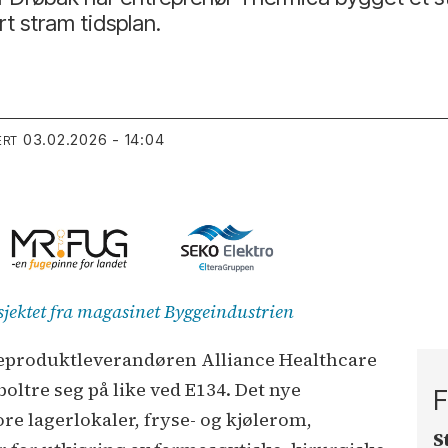
rt stram tidsplan.
03.02.2026 - 14:04
ERT
osjektet fra magasinet Byggeindustrien
­produktleverandøren Alliance Health­care
boltre seg på like ved E134. Det nye
F
re lagerlokaler, fryse- og kjølerom,
S