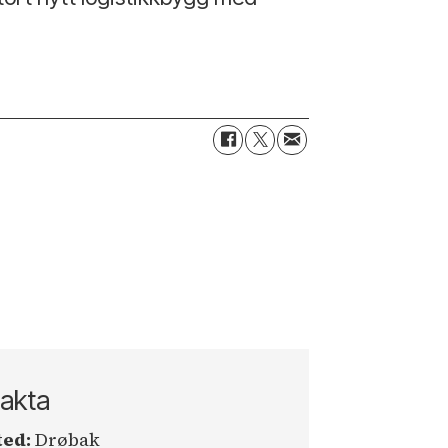
akta
ted:
Drøbak