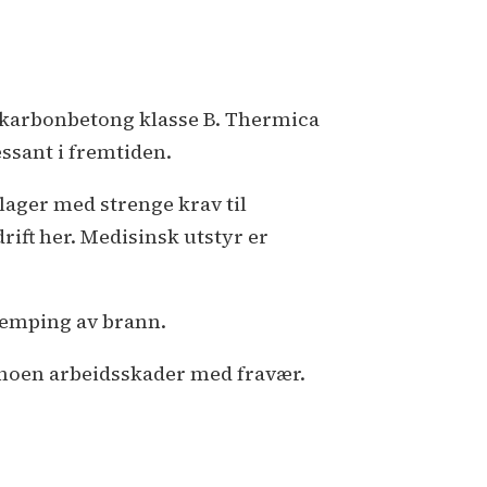
rannporter: Haby
l
prinkleranlegg: Aqua-Tech
l
nnredningsarbeider: PB3
l
Lås og
eslag: Atech
l
Aludører og -
avkarbonbetong klasse B. Thermica
induer: Strømmen
l
Inergen-
essant i fremtiden.
nlegg: Jamo-Tek
l
Gulvbelegg:
ndustribelegg
l
Røykluker: Unilite
nlager med strenge krav til
Porter og lastehus: ASSA Abloy
l
ift her. Medisinsk utstyr er
lektro: Seko Elektro
l
Sanitær og
arme: Rørteft
l
Gulv på grunn:
rimekss
kjemping av brann.
t noen arbeidsskader med fravær.