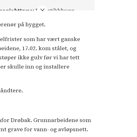
rosjekttype:
Logistikkbygg,
ybygg
prenør på bygget.
ruttoareal:
16.500 kvadratmeter
delfrister som har vært ganske
yggherre:
Relog
eidene, 17.02. kom stålet, og
tøper ikke gulv før vi har tett
otalentreprenør:
Thermica
ker skulle inn og installere
ontraktsum:
224 millioner
roner ekskl. mva.
håndtere.
RK:
Meter Arkitektur
ådgivere:
RIB: Bright
l
RIV:
tructor, Viken Consult
l
RIBr:
enfor Drøbak. Grunnarbeidene som
onsult Gruppen
l
Breeam-
amt grave for vann- og avløpsnett.
evisor: Multiconsult
l
ITB: Itech