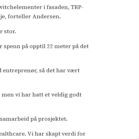
nderentreprenører og
witchelementer i fasaden, TRP-
everandører:
Innvendig speil:
je, forteller Andersen.
evetal Glass
l
Storkjøkken: Metos
 stor.
Gulvsparkling: Gulvavretting
l
olskjerming: Nerligruppen
l
ar spenn på opptil 22 meter på det
tål/sandwich/TRP/
aktekking/hulldekker: Straye
l
lasstøpt betong: Solid Partner
l
 entreprenør, så det har vært
utomatikk: Klima Control
l
runnarbeid og utomhus: Walan
l
ystemhimlinger: System 1
l
 men vi har hatt et veldig godt
eservekraft: Østerbø
l
Kjøl og
rys: Johnson Controls
l
Heis: TKS
Metallarbeider: Eurostair
l
g samarbeid på prosjektet.
uging/Branntetting: Mr. Fug
l
entilasjon: Randem & Hübert
l
thcare. Vi har skapt verdi for