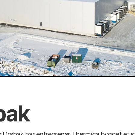
bak
r Drøbak har entreprenør Thermica bygget et s