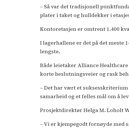
– Så var det tradisjonell punktfun
plater i taket og hulldekker i etas
Kontoretasjen er omtrent 1.400 kv
I lagerhallene er det på det meste 1
lengste.
Både leietaker Alliance Healthcare
korte beslutningsveier og rask beha
– Det har vært et suksesskriterium h
samarbeid og et felles mål om å le
Prosjektdirektør Helga M. Loholt Wi
– Vi er kjempegodt fornøyde med s