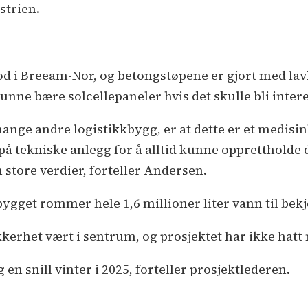
B
strien.
S
I
b
Good i Breeam-Nor, og betongstøpene er gjort med l
v
unne bære solcellepaneler hvis det skulle bli inter
a
I
mange andre logistikkbygg, er at dette er et medisi
l
 tekniske anlegg for å alltid kunne opprettholde dr
E
 store verdier, forteller Andersen.
v
P
bygget rommer hele 1,6 millioner liter vann til be
kkerhet vært i sentrum, og prosjektet har ikke hat
 en snill vinter i 2025, forteller prosjektlederen.