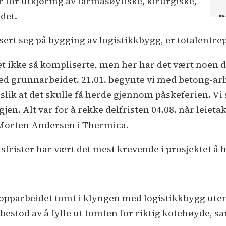
 for utkjøring av farmasøytiske, kirurgiske,
det.
P
n
ert seg på bygging av logistikkbygg, er totalentre
B
t ikke så kompliserte, men her har det vært noen 
B
ed grunnarbeidet. 21.01. begynte vi med betong-arb
slik at det skulle få herde gjennom påskeferien. Vi s
T
gjen. Alt var for å rekke delfristen 04.08. når leieta
K
r Morten Andersen i Thermica.
k
sfrister har vært det mest krevende i prosjektet å 
A
R
S
 opparbeidet tomt i klyngen med logistikkbygg ut
C
 bestod av å fylle ut tomten for riktig kotehøyde, s
r