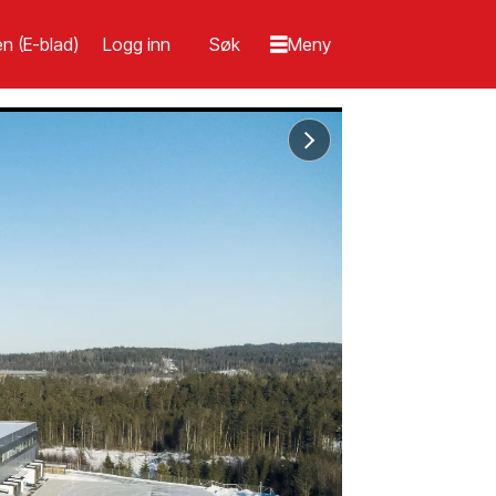
n (E-blad)
Logg inn