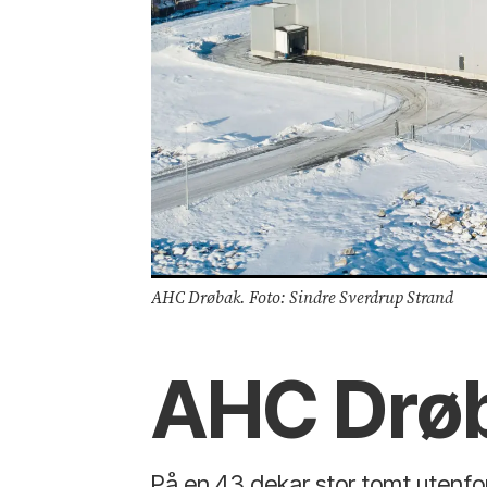
AHC Drøbak. Foto: Sindre Sverdrup Strand
AHC Drø
På en 43 dekar stor tomt utenfo