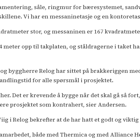
U
damentering, såle, ringmur for bæresystemet, sand
l
jeskillene. Vi har en messaninetasje og en kontoretas
R
adratmeter stor, og messaninen er 167 kvadratmeter
l
S
4 meter opp til takplaten, og ståldragerne i taket h
S
t
P
 og byggherre Relog har sittet på brakkeriggen med
A
ndlingstid for alle spørsmål i prosjektet.
G
S
er. Det er krevende å bygge når det skal gå så fort,
R
vere prosjektet som kontrahert, sier Andersen.
f
l
ig i Relog bekrefter at de har hatt et godt og vikti
F
V
amarbedet, både med Thermica og med Alliance Heal