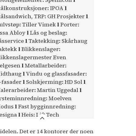
tålkonstruksjoner: IPOA
l
tålsandwich, TRP: GH Prosjekter
l
ulvstøp: Tiller Vimek
l
Porter:
ssa Abloy
l
Lås og beslag:
åsservice
l
Taktekking: Skårhaug
aktekk
l
Blikkenslager:
likkenslagermester Even
elgesen
l
Metallarbeider:
idthaug
l
Vindu og glassfasader:
-fasader
l
Solskjerming: HD Sol
l
alerarbeider: Martin Uggedal
l
ysteminnredning: Moelven
odus
l
Fast bygginnredning:
esigna
l
Heis: Lift Tech
idelen. Det er 14 kontorer der noen