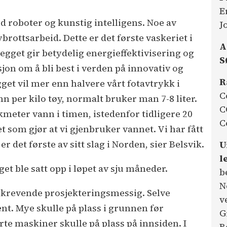
E
ed roboter og kunstig intelligens. Noe av
J
rottsarbeid. Dette er det første vaskeriet i
A
egget gir betydelig energieffektivisering og
S
jon om å bli best i verden på innovativ og
R
gget vil mer enn halvere vårt fotavtrykk i
C
nn per kilo tøy, normalt bruker man 7-8 liter.
C
kmeter vann i timen, istedenfor tidligere 20
C
 som gjør at vi gjenbruker vannet. Vi har fått
r det første av sitt slag i Norden, sier Belsvik.
U
l
et ble satt opp i løpet av sju måneder.
b
N
 krevende prosjekteringsmessig. Selve
v
nt. Mye skulle på plass i grunnen før
G
te maskiner skulle på plass på innsiden. I
B