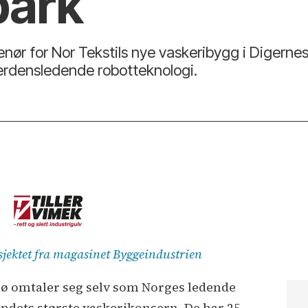
park
nør for Nor Tekstils nye vaskeribygg i Digernes
erdensledende robotteknologi.
osjektet fra magasinet Byggeindustrien
rø omtaler seg selv som Norges ledende
landets største vaskerikonsern. De har 25