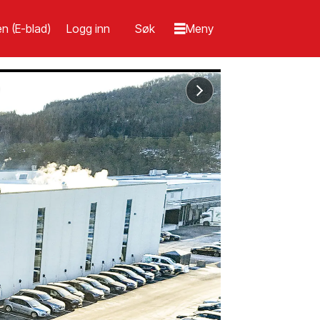
n (E-blad)
Logg inn