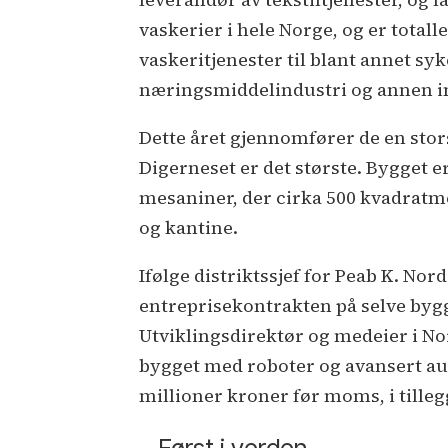
vaskerier i hele Norge, og er totall
vaskeritjenester til blant annet s
næringsmiddelindustri og annen i
Dette året gjennomfører de en stors
Digerneset er det største. Bygget e
mesaniner, der cirka 500 kvadratm
og kantine.
Ifølge distriktssjef for Peab K. No
entreprisekontrakten på selve byg
Utviklingsdirektør og medeier i Nor
bygget med roboter og avansert au
millioner kroner før moms, i tillegg