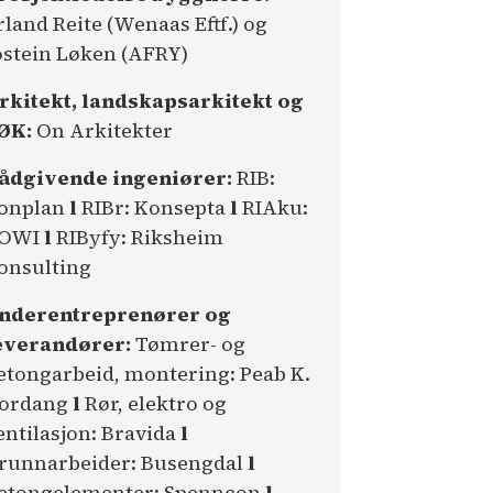
rland Reite (Wenaas Eftf.) og
ostein Løken (AFRY)
rkitekt, landskapsarkitekt og
ØK:
On Arkitekter
ådgivende ingeniører:
RIB:
onplan
l
RIBr: Konsepta
l
RIAku:
OWI
l
RIByfy: Riksheim
onsulting
nderentreprenører og
everandører:
Tømrer- og
etongarbeid, montering: Peab K.
ordang
l
Rør, elektro og
entilasjon: Bravida
l
runnarbeider: Busengdal
l
etongelementer: Spenncon
l