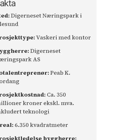
akta
ted:
Digerneset Næringspark i
lesund
rosjekttype:
Vaskeri med kontor
yggherre:
Digerneset
æringspark AS
otalentreprenør:
Peab K.
ordang
rosjektkostnad:
Ca. 350
illioner kroner ekskl. mva.
nkludert teknologi
real:
6.350 kvadratmeter
rosjektledelse byggherre: