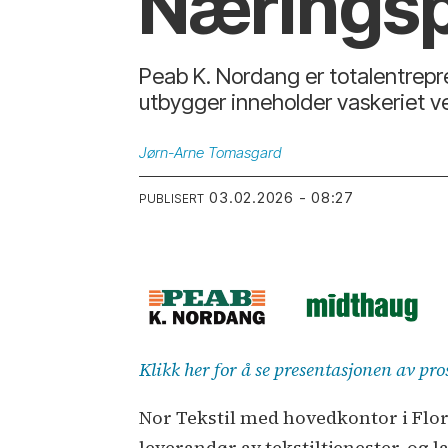
Nærings
Peab K. Nordang er totalentrepre
utbygger inneholder vaskeriet v
Jørn-Arne
Tomasgard
03.02.2026 - 08:27
PUBLISERT
Klikk her for å se presentasjonen av pr
Nor Tekstil med hovedkontor i Flo
leverandør av tekstiltjenester, og 