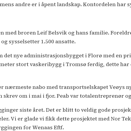
mens andre er i åpent landskap. Kontordelen har s
 med broren Leif Belsvik og hans familie. Foreldre
, og sysselsetter 1.500 ansatte.
 det nye administrasjonsbygget i Florø med en pri
tmeter stort vaskeribygg i Tromsø ferdig, dette h
er nærmeste nabo med transportselskapet Veøys n
krev om i mai i fjor. Peab var totalentreprenør og
inger siste året. Det er blitt to veldig gode prosjek
ler. Vi er glade vi fikk dette prosjektet med Nor Tekst
yggingen for Wenaas Eftf.