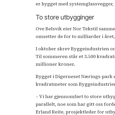
er bygget med systemglassvegger, 
To store utbygginger
Ove Belsvik eier Nor Tekstil sammen
omsetter de for to milliarder i året
I oktober skrev Byggeindustrien om
Til sommeren står et 3.500 kvadra
millioner kroner.
Bygget i Digerneset Nærings-park 
kvadratmeter som Byggeindustrien s
– Vi har gjennomført to store utbygg
parallelt, noe som har gitt oss forde
Erland Reite, prosjektleder for utb