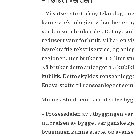
– Først i verden
– Vi satser stort på ny teknologi m
kamerateknologien vi har her er nyb
verden som bruker det. Det nye anl
redusert vannforbruk. Vi har en vis
bærekraftig tekstilservice, og anle
regionen. Her bruker vi 1,5 liter va
Nå bruker dette anlegget 4-5 kubik
kubikk. Dette skyldes renseanlegget
Enova-støtte til renseanlegget som e
Molnes Blindheim sier at selve bygg
– Prosessdelen av utbyggingen var
utførelsen av bygget var ganske kje
byggingen kunne starte, og avanser