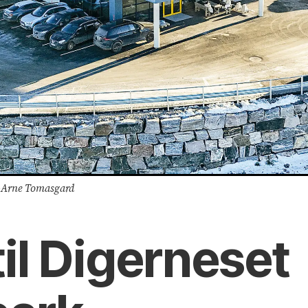
n-Arne Tomasgard
il Digerneset