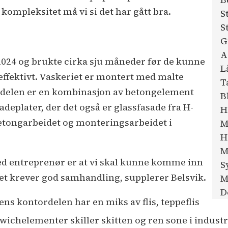
 kompleksitet må vi si det har gått bra.
S
S
G
A
2024 og brukte cirka sju måneder før de kunne
L
 effektivt. Vaskeriet er montert med malte
T
delen er en kombinasjon av betongelement
B
eplater, der det også er glassfasade fra H-
H
 betongarbeidet og monteringsarbeidet i
M
H
M
 med entreprenør er at vi skal kunne komme inn
S
det krever god samhandling, supplerer Belsvik.
M
D
ns kontordelen har en miks av flis, teppeflis
wichelementer skiller skitten og ren sone i industr