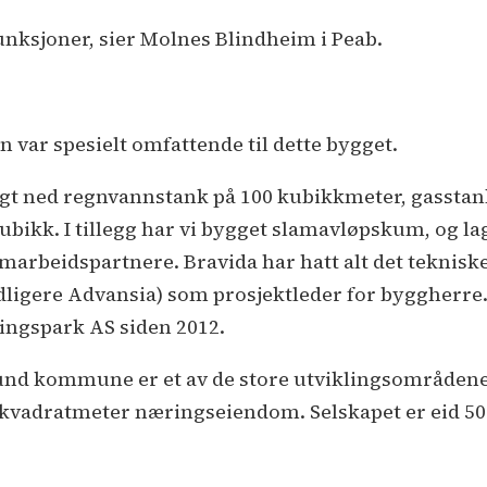
funksjoner, sier Molnes Blindheim i Peab.
n var spesielt omfattende til dette bygget.
lagt ned regnvannstank på 100 kubikkmeter, gasstan
ubikk. I tillegg har vi bygget slamavløpskum, og la
amarbeidspartnere. Bravida har hatt alt det tekniske
dligere Advansia) som prosjektleder for byggherre.
ringspark AS siden 2012.
nd kommune er et av de store utviklingsområdene p
00 kvadratmeter næringseiendom. Selskapet er eid 50