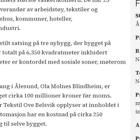
F
everandør av arbeidstøy, tekstiler og
S
ykehus, kommuner, hoteller,
Å
ndustri.
P
tilt satsing på tre nybygg, der bygget på
B
r totalt på 6.350 kvadratmeter inkludert
N
eter er kontordel med sosiale soner, møterom
T
N
rdang i Ålesund, Ola Molnes Blindheim, er
P
get cirka 100 millioner kroner før moms.
m
 Tekstil Ove Belsvik opplyser at innholdet i
i
tomasjon har en kostnad på cirka 250
 til selve bygget.
A
P