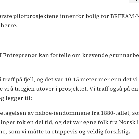
 første pilotprosjektene innenfor bolig for BREEAM
gherre.
JM Entreprenør kan fortelle om krevende grunnarbe
i traff på fjell, og det var 10-15 meter mer enn det v
 vi å ta igjen utover i prosjektet. Vi traff også på 
g legger til:
aretagelsen av naboe-iendommene fra 1880-tallet, s
nger tok en del tid, og det var egne folk fra Norsk
, som vi måtte ta etappevis og veldig forsiktig.