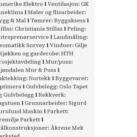
omerike Elektro
l
Ventilasjon: GK
nneklima
l
Maler og flisarbeider:
ygg & Mal
l
Tømrer: Byggaksess
l
tillas: Christiania Stillas
l
Peling:
ntreprenørservice
l
Landmåling:
eomatikk Survey
l
Vinduer: Gilje
Kjøkken og garderobe: HTH
rosjektavdeling
l
Mur/puss:
jøndalen Mur & Puss
l
aktekking: Nortekk
l
Byggevarer:
ptimera
l
Gulvbelegg: Oslo Tapet
g Gulvbelegg
l
Rekkverk:
agstuen
l
Grunnarbeider: Sigurd
urulund Maskin
l
Parkett:
remiljø Parkett
l
tålkonstruksjoner: Åkrene Mek
erksted