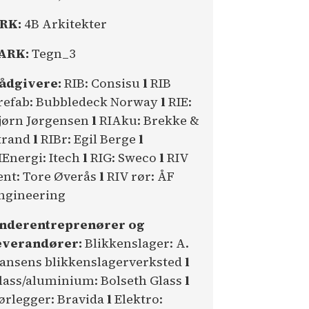
RK:
4B Arkitekter
ARK:
Tegn_3
ådgivere:
RIB: Consisu
l
RIB
refab: Bubbledeck Norway
l
RIE:
jørn Jørgensen
l
RIAku: Brekke &
trand
l
RIBr: Egil Berge
l
IEnergi: Itech
l
RIG: Sweco
l
RIV
ent: Tore Øverås
l
RIV rør: ÅF
ngineering
nderentreprenører og
everandører:
Blikkenslager: A.
ansens blikkenslagerverksted
l
lass/aluminium: Bolseth Glass
l
ørlegger: Bravida
l
Elektro: