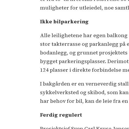
muligheter for utleiedel, noe samtl
Ikke bilparkering
Alle leilighetene har egen balkong e
stor takterrasse og parkanlegg på 
bodanlegg, og grunnet prosjektets s
bygget parkeringsplasser. Derimot 
124 plasser i direkte forbindelse 
I bakgården er en verneverdig stal
sykkelverksted og skibod, som kan
har behov for bil, kan de leie fra e
Ferdig regulert
Prosjektsjef Sven Carl Kruse-Jens