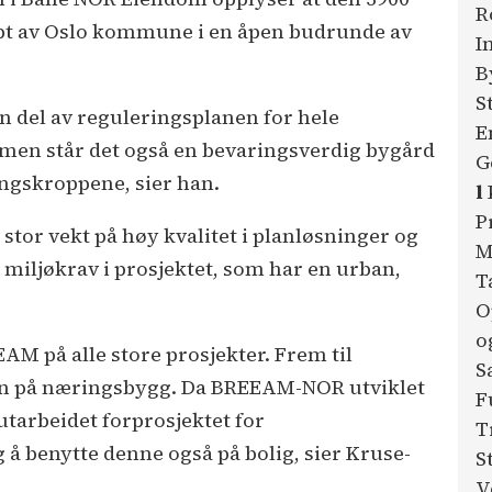
R
øpt av Oslo kommune i en åpen budrunde av
I
B
S
n del av reguleringsplanen for hele
E
men står det også en bevaringsverdig bygård
G
ngskroppene, sier han.
l
P
 stor vekt på høy kvalitet i planløsninger og
M
miljøkrav i prosjektet, som har en urban,
T
O
o
M på alle store prosjekter. Frem til
S
kun på næringsbygg. Da BREEAM-NOR utviklet
F
tarbeidet forprosjektet for
T
g å benytte denne også på bolig, sier Kruse-
S
V