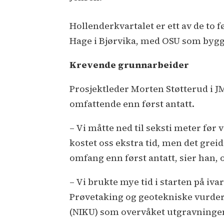
Hollenderkvartalet er ett av de to
Hage i Bjørvika, med OSU som byg
Krevende grunnarbeider
Prosjektleder Morten Støtterud i 
omfattende enn først antatt.
– Vi måtte ned til seksti meter før v
kostet oss ekstra tid, men det greide
omfang enn først antatt, sier han, o
– Vi brukte mye tid i starten på iv
Prøvetaking og geotekniske vurderi
(NIKU) som overvåket utgravningene