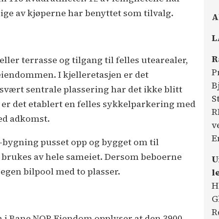
ige av kjøperne har benyttet som tilvalg.
A
L
R
ller terrasse og tilgang til felles utearealer,
P
eiendommen. I kjelleretasjen er det
B
vært sentrale plassering har det ikke blitt
S
er det etablert en felles sykkelparkering med
R
med adkomst.
v
E
l-bygning pusset opp og bygget om til
 brukes av hele sameiet. Dersom beboerne
U
n egen bilpool med to plasser.
l
H
G
R
en i Bane NOR Eiendom opplyser at den 3900