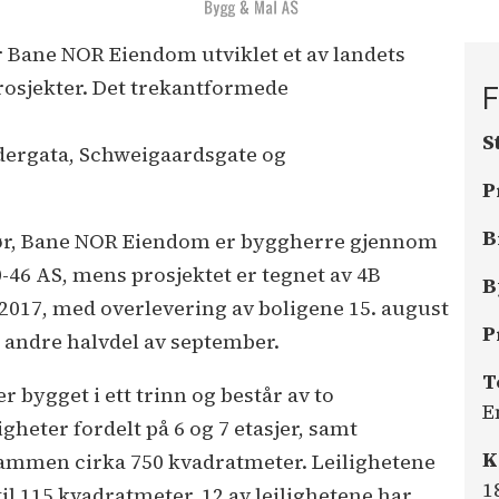
ar Bane NOR Eiendom utviklet et av landets
rosjekter. Det trekantformede
F
S
dergata, Schweigaardsgate og
P
B
ør, Bane NOR Eiendom er byggherre gjennom
46 AS, mens prosjektet er tegnet av 4B
B
 2017, med overlevering av boligene 15. august
P
 andre halvdel av september.
T
 bygget i ett trinn og består av to
E
gheter fordelt på 6 og 7 etasjer, samt
K
sammen cirka 750 kvadratmeter. Leilighetene
1
0 til 115 kvadratmeter. 12 av leilighetene har