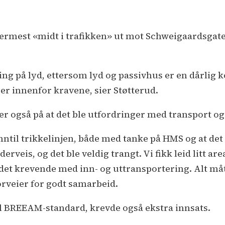
 nærmest «midt i trafikken» ut mot Schweigaardsgate
ing på lyd, ettersom lyd og passivhus er en dårli
er innenfor kravene, sier Støtterud.
også på at det ble utfordringer med transport og 
nntil trikkelinjen, både med tanke på HMS og at det b
erveis, og det ble veldig trangt. Vi fikk leid litt ar
 det krevende med inn- og uttransportering. Alt måt
rveier for godt samarbeid.
til BREEAM-standard, krevde også ekstra innsats.