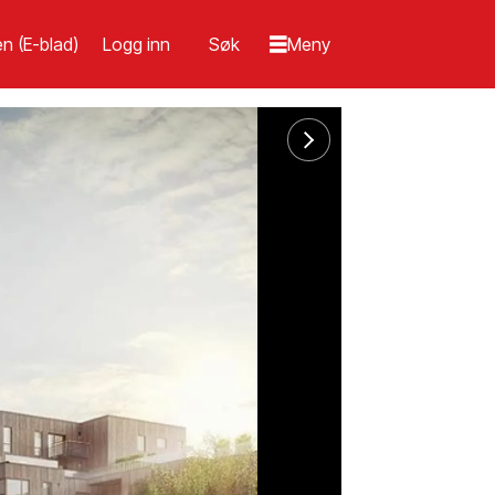
n (E-blad)
Logg inn