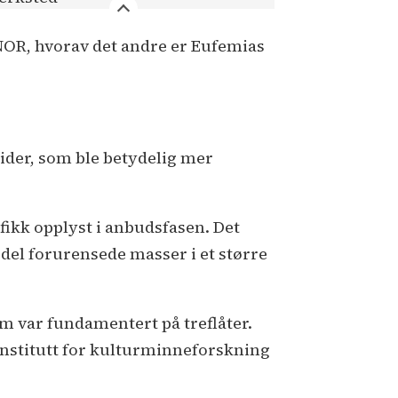
-NOR, hvorav det andre er Eufemias
ider, som ble betydelig mer
i fikk opplyst i anbudsfasen. Det
en del forurensede masser i et større
om var fundamentert på treflåter.
 institutt for kulturminneforskning