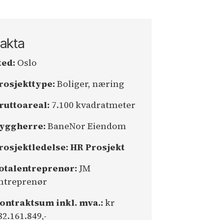
akta
ted:
Oslo
rosjekttype:
Boliger, næring
ruttoareal:
7.100 kvadratmeter
yggherre:
BaneNor Eiendom
rosjektledelse: HR Prosjekt
otalentreprenør:
JM
ntreprenør
ontraktsum inkl. mva.:
kr
82.161.849,-