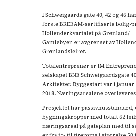
I Schweigaards gate 40, 42 og 46 h
første BREEAM-sertifiserte bolig-p
Hollenderkvartalet på Grønland/
Gamlebyen er avgrenset av Hollen
Grønlandsleiret.
Totalentreprenør er JM Entrepren
selskapet BNE Schweigaardsgate 40-
Arkitekter. Byggestart var i januar
2018. Næringsarealene overleveres
Prosjektet har passivhusstandard, er
bygningskropper med totalt 62 leili
næringsareal på gateplan med til 
er fra to- til fireroms i størrelse 5