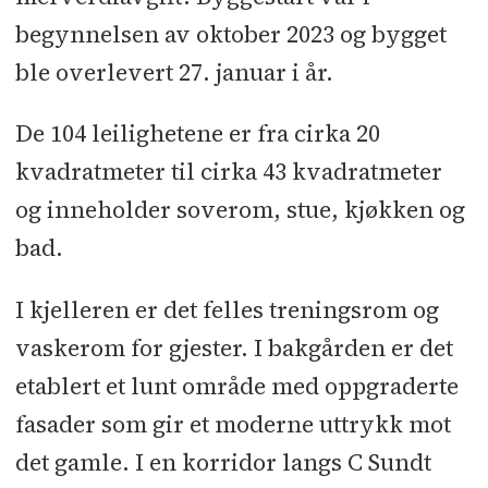
Teknisk totalentreprenør:
Caverion
begynnelsen av oktober 2023 og bygget
Norge
ble overlevert 27. januar i år.
Arkitekt:
Forum Arkitekter
De 104 leilighetene er fra cirka 20
Rådgivere:
RIB:
kvadratmeter til cirka 43 kvadratmeter
Konstruksjonsteknikk
l
RIV, RIE:
og inneholder soverom, stue, kjøkken og
Caverion Norge
l
RIAku: Brekke &
bad.
Strand Akustikk
l
RIBr: Firesafe
I kjelleren er det felles treningsrom og
Underentreprenører og
vaskerom for gjester. I bakgården er det
leverandører:
Tømrer: Innomhus
l
etablert et lunt område med oppgraderte
Maler: Malermester JC Andreassen
l
fasader som gir et moderne uttrykk mot
Tepper: Stigen og Kronheim
l
det gamle. I en korridor langs C Sundt
Ventilasjon: Pro-vent
l
Sprinkler: