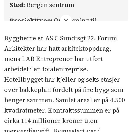
Sted:
Bergen sentrum
Prosjekttype:
Ombygging til
leilighetshotell
Byggherre er AS C Sundtsgt 22. Forum
Kontraktssum:
Cirka 114 millioner
Arkitekter har hatt arkitekt­oppdrag,
kroner ekskl. mva.
mens LAB Entreprenør har utført
arbeidet i en totalentreprise.
Bruttoareal:
4.500 kvadratmeter
Hotellbygget har kjeller og seks etasjer
Tiltakshaver:
C Sundtsgate 22
over bakkeplan fordelt på fire bygg som
henger sammen. Samlet areal er på 4.500
Leietaker:
Vander Norway
kvadratmeter. Kontraktssummen er på
Totalentreprenør:
LAB Entreprenør
cirka 114 millioner kroner uten
merverdiavgift. Byggestart var i