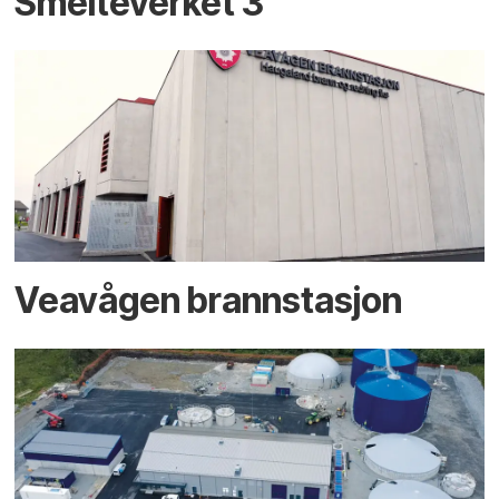
Smelteverket 3
Veavågen brannstasjon