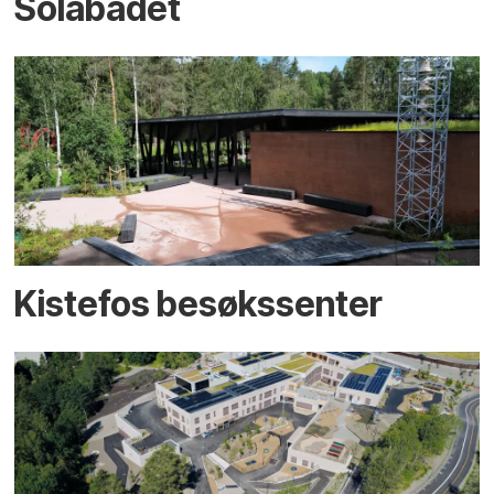
Solabadet
Kistefos besøkssenter