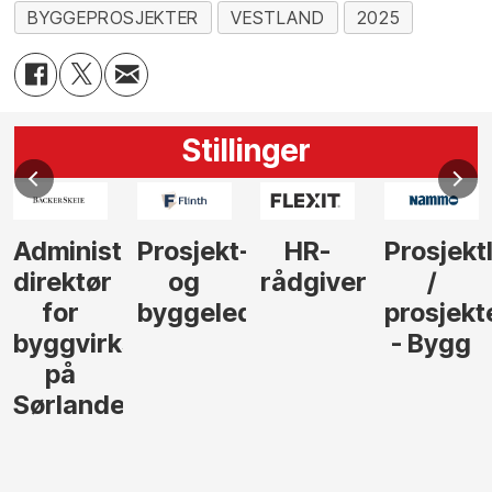
BYGGEPROSJEKTER
VESTLAND
2025
Stillinger
Administrerende
Prosjekt-
HR-
Prosjekt
direktør
og
rådgiver
/
for
byggeleder
prosjekt
byggvirksomhet
- Bygg
på
Sørlandet