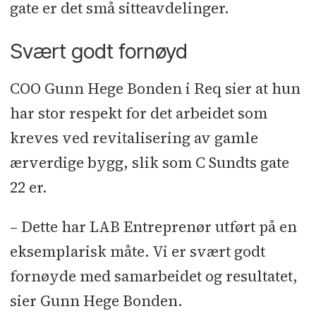
gate er det små sitteavdelinger.
Bergen Brann og Sprinkler
l
Heis:
Scan Heis
l
Flis: Bru & Wiese-Hansen
Svært godt fornøyd
l
Lås og beslag: Låssenteret
l
Gulv: Bo
Andren
l
Riving: AF Decom
l
Alu-
COO Gunn Hege Bonden i Req sier at hun
dører: Bue Aluconsult
l
Beslag: Vidar
har stor respekt for det arbeidet som
Venge
l
Fasadepuss: Ny-hus
l
kreves ved revitalisering av gamle
Tømrer: Åsane Byggmesterforretning
ærverdige bygg, slik som C Sundts gate
l
Taktekking: Fløysand Tak
22 er.
– Dette har LAB Entreprenør utført på en
eksemplarisk måte. Vi er svært godt
fornøyde med samarbeidet og resultatet,
sier Gunn Hege Bonden.