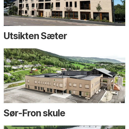
Utsikten Sæter
Sør-Fron skule