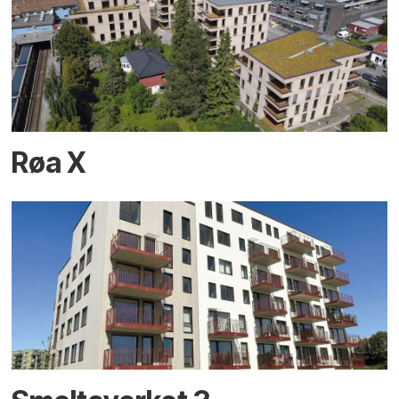
Røa X