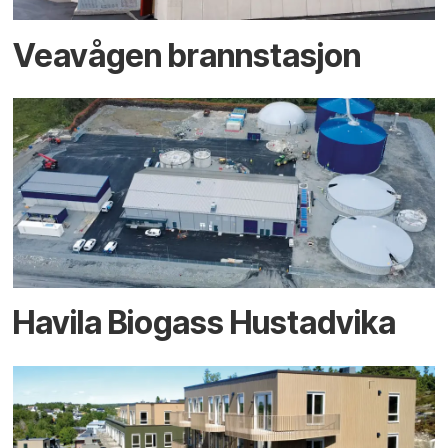
Veavågen brannstasjon
Havila Biogass Hustadvika