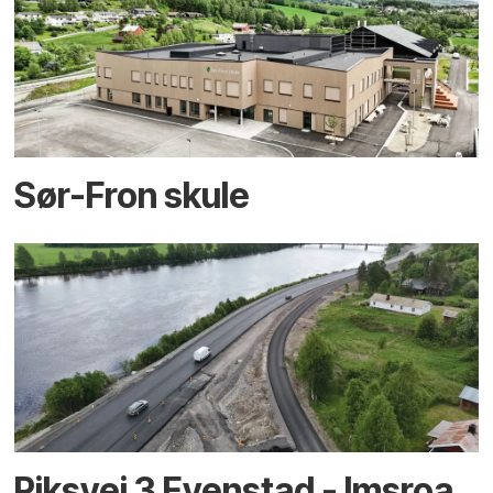
Sør-Fron skule
Riksvei 3 Evenstad - Imsroa