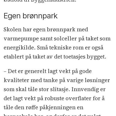
Byggeleder, teknisk byggeleder,
Egen brønnpark
SHA-koordinator:
WSP
Skolen har egen brønnpark med
Rådgivere:
Skolefaglig rådgiver:
varmepumpe samt solceller på taket som
Norconsult l SØK, RIM, RIBfy, RI Vei,
energikilde. Små tekniske rom er også
Miljørådgiver og Breeam AP: Asplan
etablert på taket av det toetasjes bygget.
Viak l RIAku: Brekke & Strand l
RIVA: Svendsen & Co l RIBr:
– Det er generelt lagt vekt på gode
Multiconsult l RIB: Rambøll l RIG:
kvaliteter med tanke på varige løsninger
RIGeo l ITB: PPM Prosjekt l RIV:
som skal tåle stor slitasje. Innvendig er
Structor Tekniske Systemer l RIE:
det lagt vekt på robuste overflater for å
Elprosjekt
tåle den røffe påkjenningen en
UE og lev:
Maling, gulvlegging,