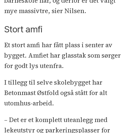
barneskole har, og derfor er det valgt
behandling massivtre: Artea
mye massivtre, sier Nilsen.
Malermester
l
Massivtre/limtre:
Splitkon
l
Sparkling: Avrett­ing
l
Stort amfi
Peling: BGS Svensson
l
Radonsperre:
Et stort amfi har fått plass i senter av
Epoxy Betong Service
l
Fallsikring:
bygget. Amfiet har glasstak som sørger
Fallsikkerhet
l
Skilt og foliering:
for godt lys utenfra.
Focusneo
l
Blikkenslager: Follo Tak
og Vedlikehold l Grunnarbeid: GOTS
I tillegg til selve skolebygget har
l
Tømrer innvendig: GST
Betonmast Østfold også stått for alt
Byggmontering
l
Elektro: Hako
utomhus-arbeid.
Elektro
l
Himlinger: Indunor
l
Taktekker: Isotak Bygg
l
Ventilasjon:
– Det er et komplett uteanlegg med
Klima Øst
l
Betongarbeid: POB
lekeutstyr og parkeringsplasser for