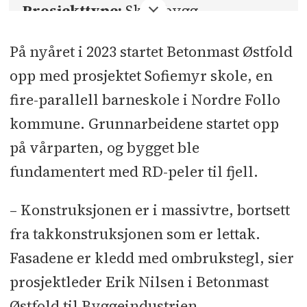
Prosjekttype:
Skolebygg
Byggherre:
Nordre Follo kommune
På nyåret i 2023 startet Betonmast Østfold
opp med prosjektet Sofiemyr skole, en
Totalentreprise:
Betonmast Østfold
fire-parallell barneskole i Nordre Follo
AS i samspill
kommune. Grunnarbeidene startet opp
Kontraktsum:
391 millioner kroner
på vårparten, og bygget ble
ekskl. mva.
fundamentert med RD-peler til fjell.
BTA:
Cirka 8.300 kvadratmeter
– Konstruksjonen er i massivtre, bortsett
fra takkonstruksjonen som er lettak.
Arkitekt, landskapsarkitekt,
Fasadene er kledd med ombrukstegl, sier
interiørarkitekt:
Asplan Viak
prosjektleder Erik Nilsen i Betonmast
TE:
Betonmast Østfold
Østfold til Byggeindustrien.