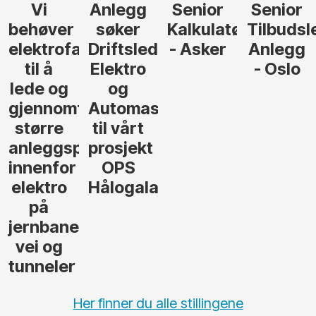
Vi
Anlegg
Senior
Senior
behøver
søker
Kalkulatør
Tilbudsl
elektrofagfolk
Driftsleder
- Asker
Anlegg
til å
Elektro
- Oslo
lede og
og
gjennomføre
Automasjon
større
til vårt
anleggsprosjekter
prosjekt
innenfor
OPS
elektro
Hålogalandsvegen
på
jernbane,
vei og
tunneler
Her finner du alle stillingene