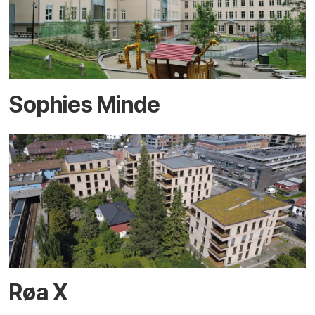
Sophies Minde
Røa X