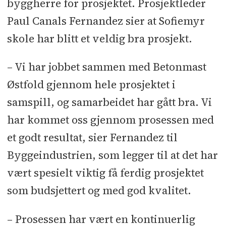
byggherre for prosjektet. Prosjektleder
sykkelparkering: Torsnes
Paul Canals Fernandez sier at Sofiemyr
Industriservice
l
Tresliping:
skole har blitt et veldig bra prosjekt.
Tregulvpesialisten
l
Solavskjerm­ing:
Vental
l
Blåseisolering:
– Vi har jobbet sammen med Betonmast
Aaslund
l
Leverandør belysning:
Østfold gjennom hele prosjektet i
Unilamp Norden
samspill, og samarbeidet har gått bra. Vi
har kommet oss gjennom prosessen med
et godt resultat, sier Fernandez til
Byggeindustrien, som legger til at det har
vært spesielt viktig få ferdig prosjektet
som budsjettert og med god kvalitet.
– Prosessen har vært en kontinuerlig