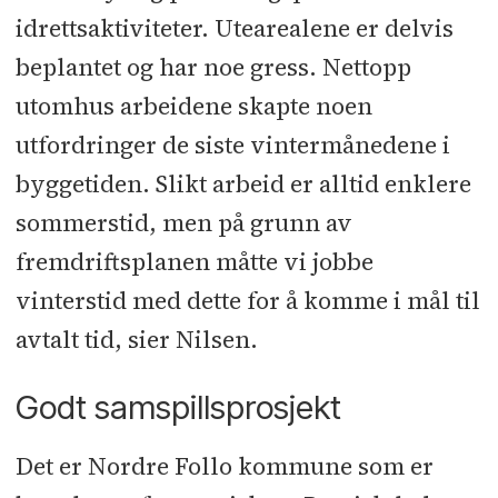
Entreprenør, Konstrukton
l
Flis: Lars
idrettsaktiviteter. Utearealene er delvis
Aarum l Lett-tak: Lett-tak Systemer
l
beplantet og har noe gress. Nettopp
Lås og beslag: Lexow Låsservice
l
utomhus arbeidene skapte noen
Dører og vinduer: Maxbo
l
utfordringer de siste vintermånedene i
Teglmuring: Mjøndalen Mur og Puss
byggetiden. Slikt arbeid er alltid enklere
l
Glass/alu: Moss Glass og Fasade
l
sommerstid, men på grunn av
Branntetting og fuging: Mr. Fug
l
fremdriftsplanen måtte vi jobbe
Heis: Orona
l
Automasjon: Pascal
Automasjon
l
Solceller:
vinterstid med dette for å komme i mål til
Solcellespesialisten
l
Landmåler:
avtalt tid, sier Nilsen.
Solli & Hoff Oppmåling
l
Stål og
Godt samspillsprosjekt
metall­arbeid: Stål og Glass
l
Fast
innredning: Sørlie
Det er Nordre Follo kommune som er
Prosjektinnredninger
l
Nett rundt