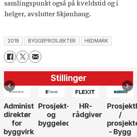
samlingspunkt også på kveldstid og i
helger, avslutter Skjønhaug.
2019
BYGGEPROSJEKTER
HEDMARK
Stillinger
Administrerende
Prosjekt-
HR-
Prosjekt
direktør
og
rådgiver
/
for
byggeleder
prosjekt
byggvirksomhet
- Bygg