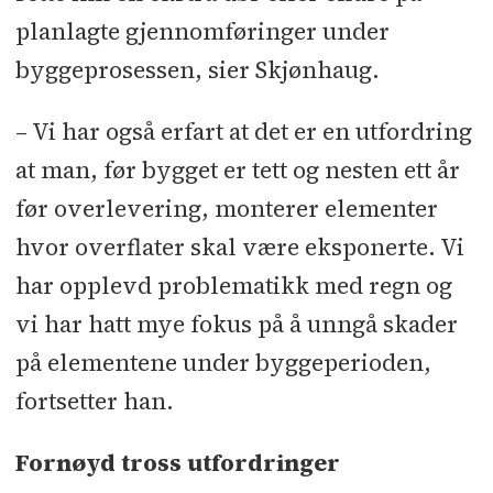
Byggvask: TGS Renhold
l
Løst
planlagte gjennomføringer under
inventar: Input Interior EFG Norway
byggeprosessen, sier Skjønhaug.
(byggherreleveranse)
l
Interaktive
– Vi har også erfart at det er en utfordring
skjermer: Dokumentsenteret Hamar
at man, før bygget er tett og nesten ett år
(byggherreleveranse)
før overlevering, monterer elementer
hvor overflater skal være eksponerte. Vi
har opplevd problematikk med regn og
vi har hatt mye fokus på å unngå skader
på elementene under byggeperioden,
fortsetter han.
Fornøyd tross utfordringer