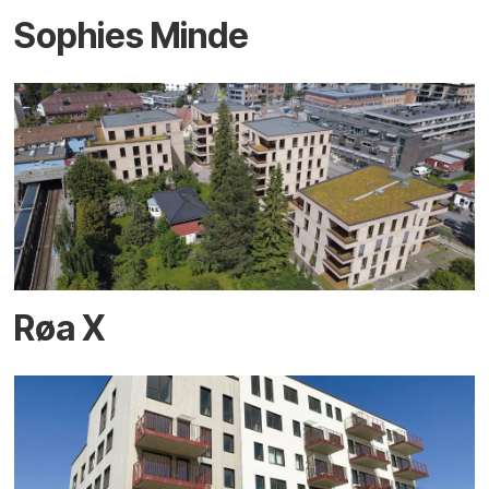
Sophies Minde
Røa X