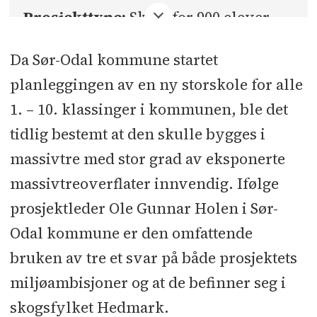
Prosjekttype:
Skole for 900 elever
fra 1. – 10. klasse.
Da Sør-Odal kommune startet
Areal (BRA):
9300 kvadratmeter
planleggingen av en ny storskole for alle
1. – 10. klassinger i kommunen, ble det
Totalentreprise eks. mva:
279
tidlig bestemt at den skulle bygges i
millioner kroner
massivtre med stor grad av eksponerte
Byggherre:
Sør-Odal kommune
massivtreoverflater innvendig. Ifølge
prosjektleder Ole Gunnar Holen i Sør-
Byggherreombud:
Prosjektråd
Odal kommune er den omfattende
Innlandet
bruken av tre et svar på både prosjektets
Totalentreprenør:
Backe Romerike
miljøambisjoner og at de befinner seg i
skogsfylket Hedmark.
Arkitekt og interiørarkitekt:
L2