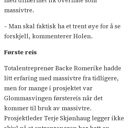
med tilnærmet lik overflate som
leverandører:
Ventilasjon: GK
Inneklima
l
Rørlegger: Bravida
l
massivtre.
Elektro: Romerike Elektro
l
Grunn-
– Man skal faktisk ha et trent øye for å se
og utomhusarbeider: Nordby Maskin
forskjell, kommenterer Holen.
l
Betong: Betong Øst
l
Massivtre:
Binderholz Bausysteme
l
Flis:
Første reis
Bjørklund og Løvlien
l
Tømrer:
Rivtec
l
Foldevegger: Sigmund Olsen
Totalentreprenør Backe Romerike hadde
l
Idrettsutstyr: EGAS
l
Vinduer:
litt erfaring med massivtre fra tidligere,
NorDan
l
Ståldører: Lande Mek.
men for mange i prosjektet var
Verksted
l
Laminatdører: AT Tre
l
Glommasvingen førstereis når det
Garasjeporter: Nassau Norge
l
Lås og
kommer til bruk av massivtre.
beslag: Kabadorma
l
Lett-Tak: Lett-
Prosjektleder Terje Skjønhaug legger ikke
Tak Systemer
l
Taktekker: