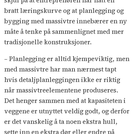
skjul på at entreprenøren har hatt en
HesselbergTak
l
Overlys: Jet-Bramo
l
bratt læringskurve og at planlegging og
Solavskjerming: Vental
l
bygging med massivtre innebærer en ny
Blikkenslager: RS Blikk
l
Glass,
måte å tenke på sammenlignet med mer
fasade, aluminiumsdører: Glassteam
tradisjonelle konstruksjoner.
l
Trapper og rekkverk: Ivar Bråthen
Mekaniske
l
Maler: Malermester
– Planlegging er alltid kjempeviktig, men
Buer
l
Gulvsparkling: Martinsen
med massivtre har man nærmest tapt
Gulvavretting
l
Gulvbelegg:
hvis detaljplanleggingen ikke er riktig
Kjernsmo
l
Parkett: Bo Andrén Norge
når massivtreelementene produseres.
l
Himlingsarbeider og innvendige
Det henger sammen med at kapasiteten i
glassfelt: Bærum Byggmontering
l
veggene er utnyttet veldig godt, og derfor
Storkjøkken: Norrøna Storkjøkken
l
er det vanskelig å ta noen ekstra hull,
Amfistoler: Fora Form
l
Branntetting:
sette inn en ekstra dør eller endre på
Oslo Branntetting
l
Heis: Heisplan
l