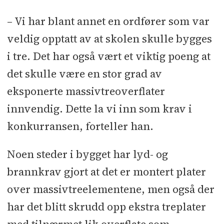
Arkitekter
– Vi har blant annet en ordfører som var
veldig opptatt av at skolen skulle bygges
Landskapsarkitekt:
Dronninga
Landskap
i tre. Det har også vært et viktig poeng at
det skulle være en stor grad av
Rådgivere:
RIB, RIV (for byggherre),
eksponerte massivtreoverflater
RIE (for byggherre): WSP
l
RIByFy
innvendig. Dette la vi inn som krav i
og BREEAM AP: Norconsult
l
RIBr:
konkurransen, forteller han.
Roar Jørgensen
l
RIG: Rambøll
l
RIE:
Bright
l
RIV: ÅF Engineering
l
Noen steder i bygget har lyd- og
BREEAM revisor: ÅF Advansia
l
brannkrav gjort at det er montert plater
Trerådgiver: iTRE
over massivtreelementene, men også der
har det blitt skrudd opp ekstra treplater
Underentreprenører og