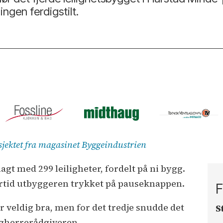
ngen ferdigstilt.
osjektet fra magasinet Byggeindustrien
gt med 299 leiligheter, fordelt på ni bygg.
rtid utbyggeren trykket på pauseknappen.
F
ar veldig bra, men for det tredje snudde det
S
yggherrerådgiveren.