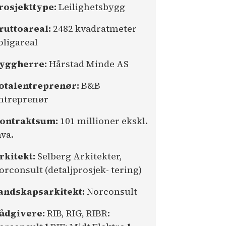
rosjekttype:
Leilighetsbygg
ruttoareal:
2482 kvadratmeter
oligareal
yggherre:
Hårstad Minde AS
otalentreprenør:
B&B
ntreprenør
ontraktsum:
101 millioner ekskl.
va.
rkitekt:
Selberg Arkitekter,
orconsult (detaljprosjek- tering)
andskapsarkitekt:
Norconsult
ådgivere:
RIB, RIG, RIBR: