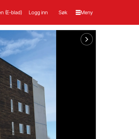
n (E-blad)
Logg inn