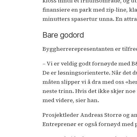
kloss inntil et friluftsområde, og 
finansiere en park med zip-line, kla
minutters spasertur unna. En attrakt
Bare godord
Byggherrerepresentanten er tilfre
– Vi er veldig godt fornøyde med 
De er løsningsorienterte. Når det d
måten slipper vi å dra med oss «h
neste trinn. Hvis det ikke skjer noe
med videre, sier han.
Prosjektleder Andreas Storrø og a
Entreprenør er også fornøyd med 