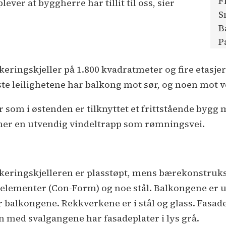
F
ever at byggherre har tillit til oss, sier
S
B
P
eringskjeller på 1.800 kvadratmeter og fire etasje
ste leilighetene har balkong mot sør, og noen mot v
som i østenden er tilknyttet et frittstående bygg 
ner en utvendig vindeltrapp som rømningsvei.
arkeringskjelleren er plasstøpt, mens bærekonstruk
gelementer (Con-Form) og noe stål. Balkongene er 
balkongene. Rekkverkene er i stål og glass. Fasad
med svalgangene har fasadeplater i lys grå.