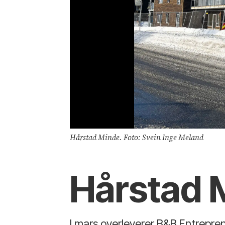
Hårstad Minde. Foto: Svein Inge Meland
Hårstad 
I mars overleverer B&B Entrepren