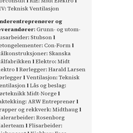
orconsult
l
RIE: Midt Elektro
l
IV: Teknisk Ventilasjon
nderentreprenører og
everandører:
Grunn- og utom­
usarbeider: Stubson
l
etongelementer: Con-Form
l
tålkonstruksjoner: Skanska
tålfabrikken
l
Elektro: Midt
lektro
l
Rørlegger: Harald Larsen
ørlegger
l
Ventilasjon: Teknisk
entilasjon
l
Lås og beslag:
ørteknikk Midt-Norge
l
aktekking: ARW Entreprenør
l
rapper og rekkverk: Midthaug
l
alerarbeider: Rosenborg
alerteam
l
Flisarbeider: