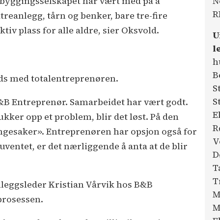
N
utbyggingsselskapet har vært med på å
R
treanlegg, tårn og benker, bare tre-fire
iv plass for alle aldre, sier Oksvold.
U
l
h
B
ds med totalentreprenøren.
S
S
B&B Entreprenør. Samarbeidet har vært godt.
E
ukker opp et problem, blir det løst. På den
R
engesaker». Entreprenøren har opsjon også for
V
 uventet, er det nærliggende å anta at de blir
D
T
T
nleggsleder Kristian Vårvik hos B&B
M
prosessen.
M