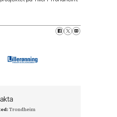
akta
ted:
Trondheim