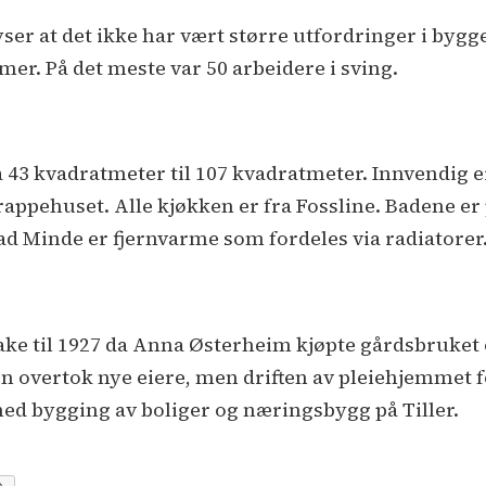
ser at det ikke har vært større utfordringer i by
r. På det meste var 50 arbeidere i sving.
ra 43 kvadratmeter til 107 kvadratmeter. Innvendig e
i trappehuset. Alle kjøkken er fra Fossline. Badene e
d Minde er fjernvarme som fordeles via radiatorer
ake til 1927 da Anna Østerheim kjøpte gårdsbruket 
n overtok nye eiere, men driften av pleiehjemmet for
d bygging av boliger og næringsbygg på Tiller.