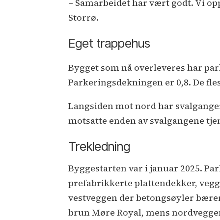
– Samarbeidet har vært godt. Vi oppl
Storrø.
Eget trappehus
Bygget som nå overleveres har park
Parkeringsdekningen er 0,8. De fle
Langsiden mot nord har svalganger 
motsatte enden av svalgangene tje
Trekledning
Byggestarten var i januar 2025. P
prefabrikkerte plattendekker, veg
vestveggen der betongsøyler bærer 
brun Møre Royal, mens nordveggen 