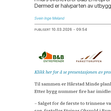
Dermed er halvparten av utbyggi
Svein Inge
Meland
10.03.2026 - 09:54
PUBLISERT
Klikk her for å se presentasjonen av pr
Til sammen er Hårstad Minde planla
Etter bygg nummer fire har imidle
– Salget for de første to trinnene v
seg, forteller Steinar Oksvold i B