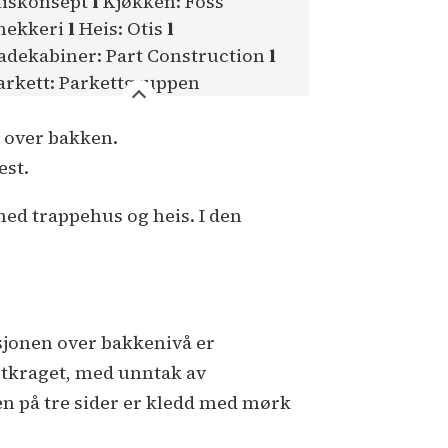
liskonsept
l
Kjøkken: Foss
nekkeri
l
Heis: Otis
l
adekabiner: Part Construction
l
arkett: Parkettgruppen
r over bakken.
est.
med trappehus og heis. I den
sjonen over bakkenivå er
utkraget, med unntak av
en på tre sider er kledd med mørk