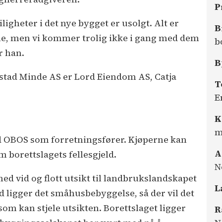
P
iligheter i det nye bygget er usolgt. Alt er
B
kene, men vi kommer trolig ikke i gang med dem
b
er han.
B
stad Minde AS er Lord Eiendom AS, Catja
T
E
K
m
d OBOS som forretningsfører. Kjøperne kan
A
m borettslagets fellesgjeld.
N
med vid og flott utsikt til landbrukslandskapet
L
rd ligger det småhusbebyggelse, så der vil det
om kan stjele utsikten. Borettslaget ligger
R