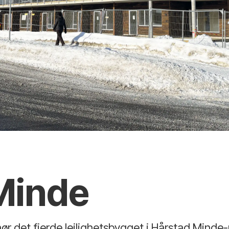
Minde
ør det fjerde leilighetsbygget i Hårstad Minde-p