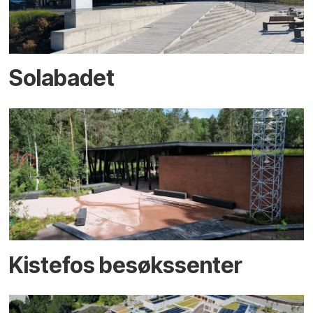
Solabadet
Kistefos besøkssenter