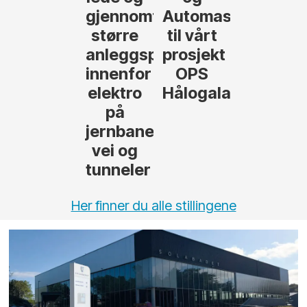
gjennomføre
Automasjon
større
til vårt
anleggsprosjekter
prosjekt
innenfor
OPS
elektro
Hålogalandsvege
på
jernbane,
vei og
tunneler
Her finner du alle stillingene