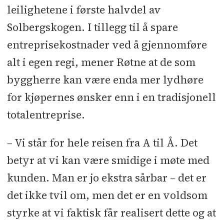
leilighetene i første halvdel av
Firesafe
l
Rigg: Habbebygg
l
Stikking
Solbergskogen. I tillegg til å spare
og oppmåling: Solli & Hoff
entreprisekostnader ved å gjennomføre
alt i egen regi, mener Røtne at de som
byggherre kan være enda mer lydhøre
for kjøpernes ønsker enn i en tradisjonell
totalentreprise.
– Vi står for hele reisen fra A til Å. Det
betyr at vi kan være smidige i møte med
kunden. Man er jo ekstra sårbar – det er
det ikke tvil om, men det er en voldsom
styrke at vi faktisk får realisert dette og at