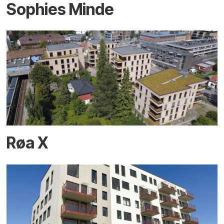
Sophies Minde
Røa X