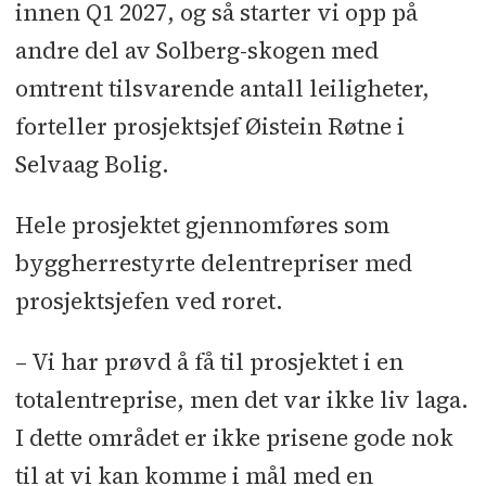
l
RIVA: Ingeniørfirmaet Svendsen &
innen Q1 2027, og så starter vi opp på
CO
l
RIB: Pentacon
l
RIG: Geovita
l
andre del av Solberg-skogen med
RIAku: Brekke & Strand Akustikk
l
omtrent tilsvarende antall leiligheter,
Uavhengig kontroll: Obron
forteller prosjektsjef Øistein Røtne i
Selvaag Bolig.
Underentreprenører og
leverandører:
Heis: Otis
l
Hele prosjektet gjennomføres som
Ventilasjon: Randem & Hubert
l
byggherrestyrte delentrepriser med
Stålarbeider: BT Stål
l
Trapper,
prosjektsjefen ved roret.
rekkverk, balkonger, screens:
Profilco
l
Grunn- og utom­
– Vi har prøvd å få til prosjektet i en
husarbeider: Lindhaugen
l
Vinduer:
totalentreprise, men det var ikke liv laga.
Nordan
l
Bygge­varer: XL Bygg
I dette området er ikke prisene gode nok
Knatterudfjellet
l
Maling og
til at vi kan komme i mål med en