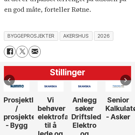
en god måte, forteller Røtne.
BYGGEPROSJEKTER
AKERSHUS
2026
Stillinger
Prosjektleder
Vi
Anlegg
Senior
/
behøver
søker
Kalkulat
prosjekteringsleder
elektrofagfolk
Driftsleder
- Asker
- Bygg
til å
Elektro
lede og
og