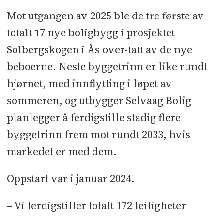
Bruttoareal:
4.385 kvadratmeter
Mot utgangen av 2025 ble de tre første av
totalt 17 nye boligbygg i prosjektet
Byggherre:
Selvaag Bolig
Solbergskogen i Ås over-tatt av de nye
Grenseveien AS
beboerne. Neste byggetrinn er like rundt
Entreprisekostnad:
202 millioner
hjørnet, med innflytting i løpet av
kroner ekskl. mva.
sommeren, og utbygger Selvaag Bolig
planlegger å ferdigstille stadig flere
ARK:
AART Architects
byggetrinn frem mot rundt 2033, hvis
LARK:
Studio Oslo
markedet er med dem.
Landskapsarkitekter
Oppstart var i januar 2024.
Rådgivere:
RIBr: Norconsult
l
RIE:
Installatøren
l
RIByFy: Multiconsult
– Vi ferdigstiller totalt 172 leiligheter