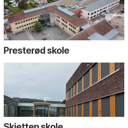
Presterød skole
Skjetten skole