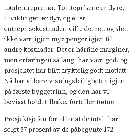
flisarbeider: Bygg & Mal
l
Lås &
totalentreprenør. Tomteprisene er dyre,
Beslag: MD Sikkerhet
l
Peling: Berg &
utviklingen er dyr, og etter
Grundsäkring
l
Rør: Østfold Rør
l
entreprisekostnaden ville det rett og slett
Elektro: Installatøren
l
Badekabiner:
ikke vært igjen mye penger igjen til
Probad
l
Betongelementer: Holtet
andre kostnader. Det er hårfine marginer,
Betongelementer
l
Tekking: Tecta Tak
men erfaringen så langt har vært god, og
l
Betongarbeider: Tømmerholt
prosjektet har blitt fryktelig godt mottatt.
Armering l Gulvbelegg: ATG
l
Nå har vi bare visningsleiligheten igjen
Kjøkken: Drømmekjøkkenet
l
Dører:
Maxbo
l
Murer: Mjøndalen Mur &
på første byggetrinn, og den har vi
Puss
l
Tømrer og
bevisst holdt tilbake, forteller Røtne.
blikkenslagerarbeider: Klavestad
Prosjektsjefen forteller at de totalt har
Entreprenør
l
Røykluke: Unilite
l
solgt 87 prosent av de påbegynte 172
Betong: Betong Øst
l
Branntetting: