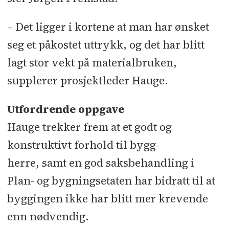
Elektro: Arkel Rome-rike l Lås og
– Det ligger i kortene at man har ønsket
beslag: TrioVing l Heiser: Reber
seg et påkostet uttrykk, og det har blitt
Schindler Heis l Stillas: Bygg Stillas l
lagt stor vekt på materialbruken,
Innv. trapper (Bygg A og F): Hagen l
supplerer prosjektleder Hauge.
Byggevarer: Optimera l Rekkverk og
rømningstrapper: Jotne Ankers l
Utfordrende oppgave
Troaxvegger: Rosmek l Glassarbeider
Hauge trekker frem at et godt og
gamle vinduer (Bygg D): Alliero avd.
konstruktivt forhold til bygg-
Bratfoss l Gulvsparkling: R E
herre, samt en god saksbehandling i
Gulvavretting l Badekabiner:
Plan- og bygningsetaten har bidratt til at
Contech l Avfallsanlegg: Envac
byggingen ikke har blitt mer krevende
Norge
enn nødvendig.