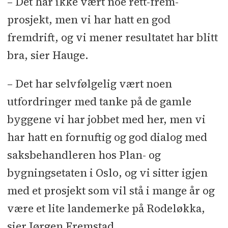
– Det har ikke vært noe rett-frem-
Metallarbeider: Jotne Ankers l
prosjekt, men vi har hatt en god
Kjøkken: Drømme-kjøkkenet Prosjekt
fremdrift, og vi mener resultatet har blitt
l Branntetting: Firesafe l Ventilasjon:
bra, sier Hauge.
Oras l Utomhus: TH Anlegg l
Taktekking: Follo Tak og vedlikehold
– Det har selvfølgelig vært noen
l Glass- og alu.arbeider: Profilteam l
utfordringer med tanke på de gamle
Maler: Bygg og Mal l Lydgulv:
byggene vi har jobbet med her, men vi
Lydgulvsystemer l Gulvbelegg:
har hatt en fornuftig og god dialog med
Ragnar Andersson l Parkett:
saksbehandleren hos Plan- og
ParkettPartner l Maler, mur og flis:
bygningsetaten i Oslo, og vi sitter igjen
Bygg og Mal l Himlinger: Norpartner
med et prosjekt som vil stå i mange år og
l Blikkenslager: Franke Onsrud l
være et lite landemerke på Rodeløkka,
Mur-, flis- og puss: Mjøndalen Mur &
Puss l Rørlegger: Imtech Rør l
sier Jørgen Fremstad.