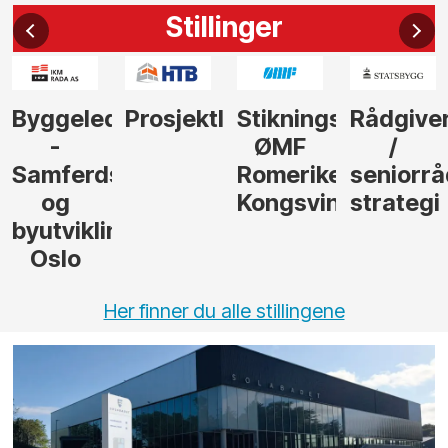
Stillinger
Byggeleder
Prosjektleder
Stikningsingeniør
Rådgive
-
ØMF
/
Samferdsel
Romerike
seniorrå
og
Kongsvinger
strategi
byutvikling,
Oslo
Her finner du alle stillingene