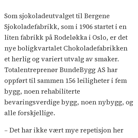
Kontraktsum:
353 millioner kroner
Som sjokoladeutvalget til Bergene
Sjokoladefabrikk, som i 1906 startet i en
Bruttoareal:
19.600 kvm
liten fabrikk på Rodeløkka i Oslo, er det
Byggherre:
Chokoladefabrikken
nye boligkvartalet Chokoladefabrikken
Utbyggingsselskap (Otium Bolig,
et herlig og variert utvalg av smaker.
Bunde Eiendom, Brødrene Jensen)
Totalentreprenør BundeBygg AS har
oppført til sammen 156 leiligheter i fem
Byggeledelse:
Bunde Eiendom
bygg, noen rehabiliterte
Totalentreprenør:
BundeBygg
bevaringsverdige bygg, noen nybygg, og
alle forskjellige.
Arkitekt:
Narud Stokke Wiig
– Det har ikke vært mye repetisjon her
Landskapsarkitekt:
Gullik Gulliksen