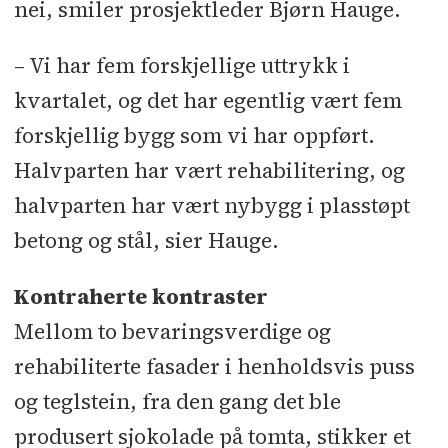
nei, smiler prosjektleder Bjørn Hauge.
Rådgivere:
RIB: UnionConsult
– Vi har fem forskjellige uttrykk i
Fredriksen og Boro-Bygg (Bt 1), Seim
& Hultgreen (Bt 2 og 3), RI-V:
kvartalet, og det har egentlig vært fem
UnionConsult l RIE: Rejlers l RIAku:
forskjellig bygg som vi har oppført.
Multiconsult, Roy By (Bygg F) l
Halvparten har vært rehabilitering, og
RIGeo: Løvlien Georåd l RIBr: Sweco
halvparten har vært nybygg i plasstøpt
(Bt 1 og 2), Egil Berge (Bt 3) l BYFY:
betong og stål, sier Hauge.
Rambøll Norge
Kontraherte kontraster
Underentreprenører/leverandører:
Mellom to bevaringsverdige og
Oppmåling: Geomatikk l Rystelse og
rehabiliterte fasader i henholdsvis puss
støymåling: SBV Consult l Riving:
og teglstein, fra den gang det ble
Øst-Riv l Grunnarbeider: Nordisk
produsert sjokolade på tomta, stikker et