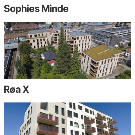
Sophies Minde
Røa X