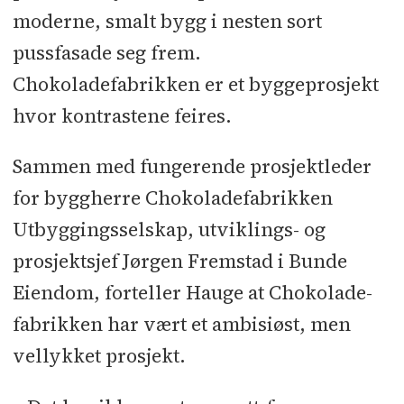
Fundamentering l Betongarbeider:
moderne, smalt bygg i nesten sort
Fãrdig Betong, Betongmann l
pussfasade seg frem.
Forskaling: Teknikk l Prefab
Chokoladefabrikken er et byggeprosjekt
svalganger og trapper: Nor Element l
hvor kontrastene feires.
Prefab yttervegger: Opplandske
Betongindustri l Betongsaging: T H
Sammen med fungerende prosjektleder
Anlegg l Hulldekker: Spenncon l
for byggherre Chokoladefabrikken
Montasje prefab: Bygg og
Utbyggingsselskap, utviklings- og
Anleggstjenester l Balkonger:
prosjektsjef Jørgen Fremstad i Bunde
Balkongbygg l Bærestål: E.K.
Eiendom, forteller Hauge at Chokolade-
Mekaniske l Armeringsstål: Celsa
fabrikken har vært et ambisiøst, men
Steel Service l Vinduer:
vellykket prosjekt.
Norgesvinduet Bjørlo, Lian,
Smølavinduet l Innerdører: Dooria l