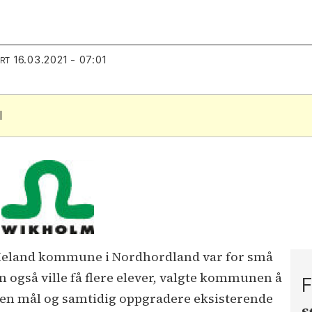
16.03.2021 - 07:01
ERT
l
Meland kommune i Nordhordland var for små
en også ville få flere elever, valgte kommunen å
F
tten mål og samtidig oppgradere eksisterende