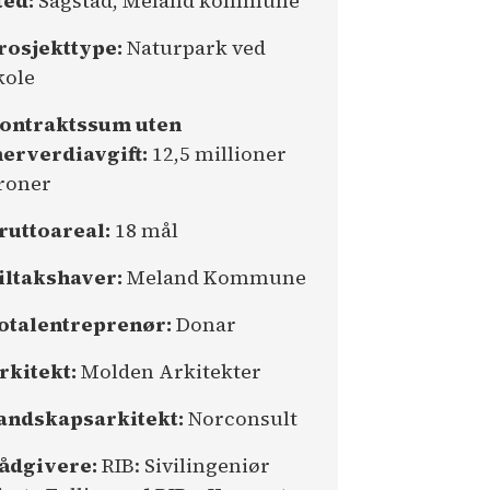
ted:
Sagstad, Meland kommune
rosjekttype:
Naturpark ved
kole
ontraktssum uten
erverdiavgift:
12,5 millioner
roner
ruttoareal:
18 mål
iltakshaver:
Meland Kommune
otalentreprenør:
Donar
rkitekt:
Molden Arkitekter
andskapsarkitekt:
Norconsult
ådgivere:
RIB: Sivilingeniør