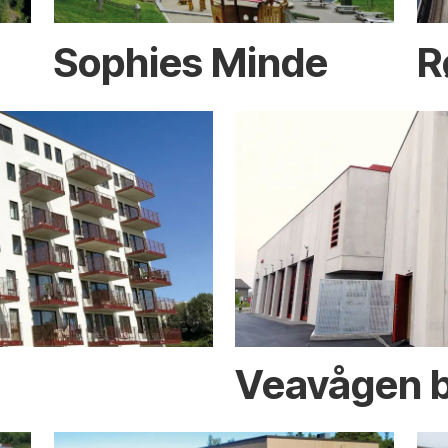
Sophies Minde
R
Veavågen b