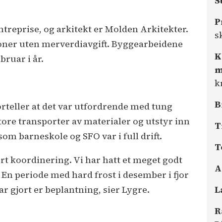
S
P
ntreprise, og arkitekt er Molden Arkitekter.
s
oner uten merverdiavgift. Byggearbeidene
K
ebruar i år.
m
k
B
orteller at det var utfordrende med tung
ore transporter av materialer og utstyr inn
T
om barneskole og SFO var i full drift.
T
rt koordinering. Vi har hatt et meget godt
A
 periode med hard frost i desember i fjor
L
ar gjort er beplantning, sier Lygre.
R