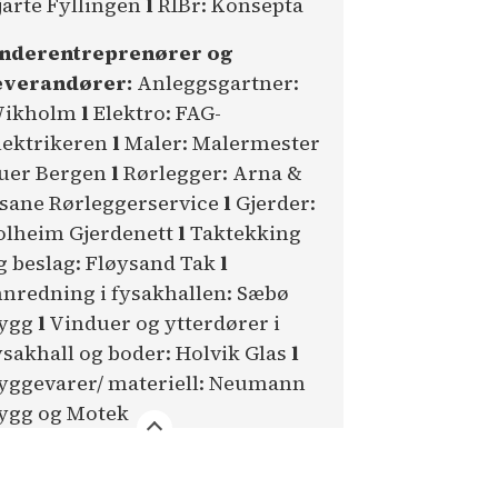
jarte Fyllingen
l
RIBr: Konsepta
nderentreprenører og
everandører:
Anleggsgartner:
ikholm
l
Elektro: FAG-
lektrikeren
l
Maler: Malermester
uer Bergen
l
Rørlegger: Arna &
sane Rørleggerservice
l
Gjerder:
olheim Gjerdenett
l
Taktekking
g beslag: Fløysand Tak
l
nnredning i fysakhallen: Sæbø
ygg
l
Vinduer og ytterdører i
ysakhall og boder: Holvik Glas
l
yggevarer/ materiell: Neumann
ygg og Motek