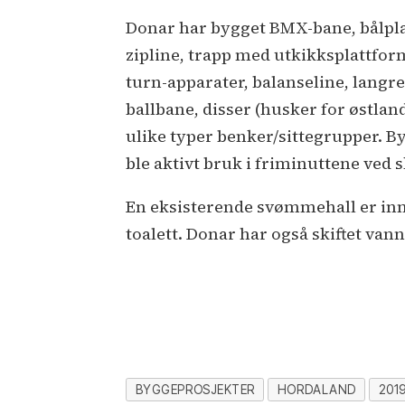
Donar har bygget BMX-bane, bålpla
zipline, trapp med utkikksplattform
turn-apparater, balanseline, langre
ballbane, disser (husker for østl
ulike typer benker/sittegrupper. 
ble aktivt bruk i friminuttene ved 
En eksisterende svømmehall er inn
toalett. Donar har også skiftet van
BYGGEPROSJEKTER
HORDALAND
201