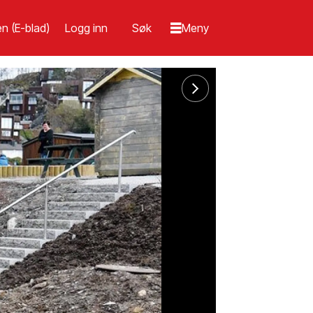
n (E-blad)
Logg inn