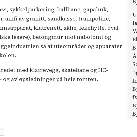
B
ss, sykkelparkering, ballbane, gapahuk,
U
, amfi av granitt, sandkasse, trampoline,
l
nnsapparat, klatrenett, sklie, lekehytte, oval
W
andske lesere), betongmur mot nabotomt og
E
Byggeindustrien så at uteområder og apparater
B
skolen.
Å
S
redet med klatrevegg, skatebane og HC-
o
n- og avløpsledninger på hele tomten.
I
B
f
B
B
9