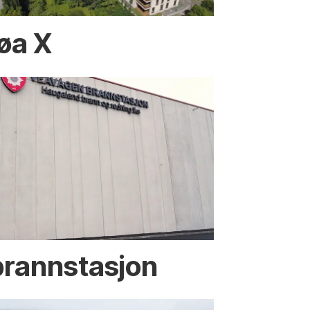
øa X
rannstasjon