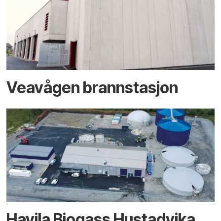
Veavågen brannstasjon
Havila Biogass Hustadvika