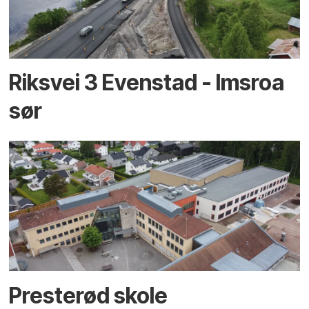
Riksvei 3 Evenstad - Imsroa
sør
Presterød skole