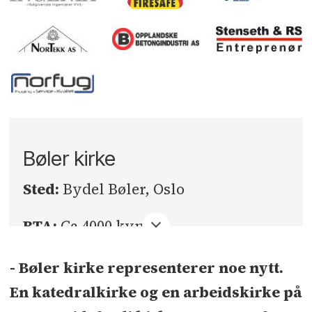
Bøler kirke
Sted:
Bydel Bøler, Oslo
BTA:
Ca 4000 kvm
Prosjekttype:
Kirke
- Bøler kirke representerer noe nytt.
En katedralkirke og en arbeidskirke på
Byggherre: