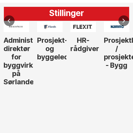
Stillinger
Administrerende
Prosjekt-
HR-
Prosjekt
direktør
og
rådgiver
/
for
byggeleder
prosjekt
byggvirksomhet
- Bygg
på
Sørlandet