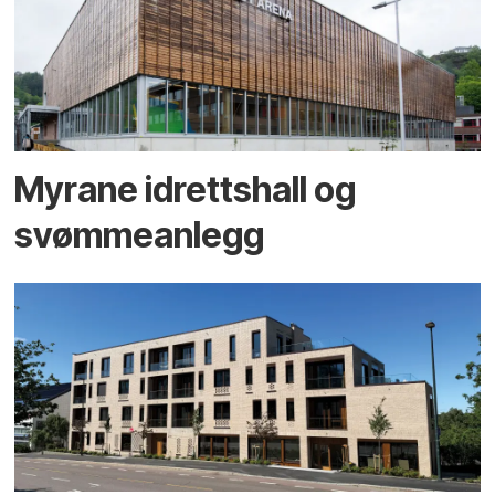
Myrane idrettshall og
svømmeanlegg