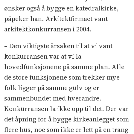
isolering: Kaefer - Taktekking:
ønsker også å bygge en katedralkirke,
Nortekk - Påstøp/gulvavretting:
påpeker han. Arkitektfirmaet vant
Hæhre - Maler: Hunvik - Stillas:
arkitektkonkurransen i 2004.
Brenden & Co - Blikkenslager:
Sigfred & Bentzen - Betongsaging:
– Den viktigste årsaken til at vi vant
Catos betongsaging - Belegg og flis:
konkurransen var at vi la
BBM - Ståldører: Firesafe - Dører:
hovedfunksjonene på samme plan. Alle
Joinex - Gulvstøp: Stenseth og RS
de store funksjonene som trekker mye
Entreprenør - Snekker: Bosvik -
folk ligger på samme gulv og er
Parkettgulv: ABS Parkettgruppen -
sammenbundet med hverandre.
Stål rekkverk/ porter: GBS-Produkter
Konkurransen la ikke opp til det. Der var
- Kebonyleveranse: Kebony -
det åpning for å bygge kirkeanlegget som
Akustisk puss i himling: NAC - Fuger:
flere hus, noe som ikke er lett på en trang
Norfug - Grunnarbeider: Sandås &