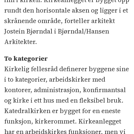
- Akustikk: AF Brekke og Strand
rundt den horisontale aksen og ligger i et
Akustikk - Produktdesigner betong:
skrånende område, forteller arkitekt
BRUKdesign
Jostein Bjørndal i Bjørndal/Hansen
Side-entreprenører:
Elektro: Økern
Arkitekter.
Elektriske - Ventilasjon: Hamstad -
To kategorier
Gartner: Askim Entreprenør - Va:
Kirkelig fellesråd definerer byggene sine
NVS
i to kategorier, arbeidskirker med
Underentreprenører og
kontorer, administrasjon, konfirmantsal
leverandører:
Mur/puss: Stryken &
og kirke i ett hus med en fleksibel bruk.
Gudbrandsen - Stål: Metacon - Prefab
Katedralkirken er bygget for en eneste
betong: Opplandske Betong - Glass/
funksjon, kirkerommet. Kirkeanlegget
fasader: AGP - Branntetting/
har en arbeidskirkes funksjoner, men vi