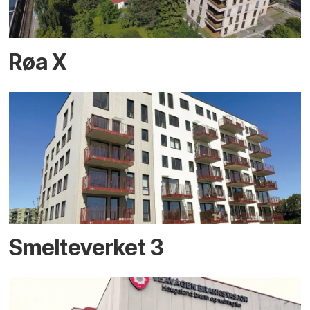
Røa X
Smelteverket 3