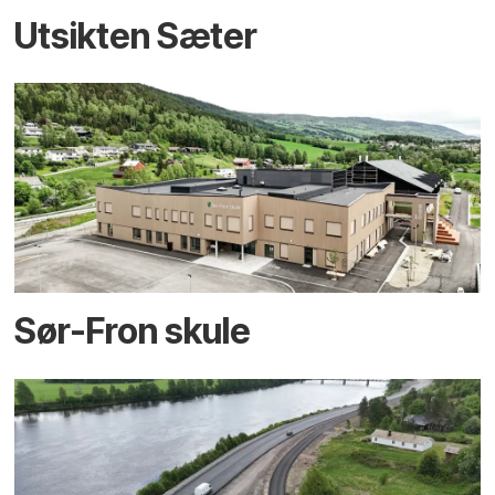
Utsikten Sæter
Sør-Fron skule