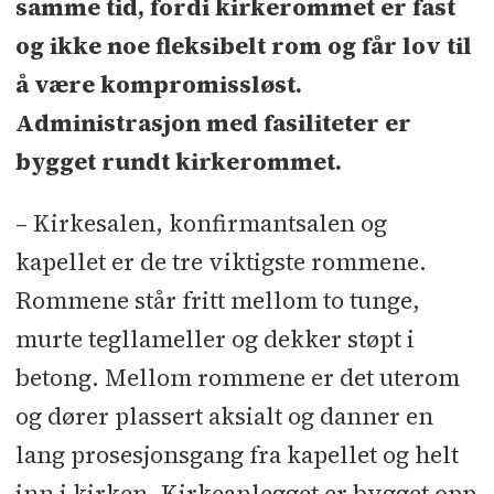
samme tid, fordi kirkerommet er fast
Kirkelig fellesråd i Oslo
og ikke noe fleksibelt rom og får lov til
Hovedentreprenør:
Hent
å være kompromissløst.
Administrasjon med fasiliteter er
Kontraktssum:
bygget rundt kirkerommet.
53,850 millioner kroner
– Kirkesalen, konfirmantsalen og
Byggeledelse:
A.L. Høyer
kapellet er de tre viktigste rommene.
Arkitekt:
Rommene står fritt mellom to tunge,
Hansen/Bjørndal Arkitekter
murte tegllameller og dekker støpt i
betong. Mellom rommene er det uterom
Landskapsarkitekt:
Trifolia
og dører plassert aksialt og danner en
Rådgivere:
RIB: Seim & Hultgreen -
lang prosesjonsgang fra kapellet og helt
RIE/Brann: ÅF-Consult - RIV: Ingenia
inn i kirken. Kirkeanlegget er bygget opp