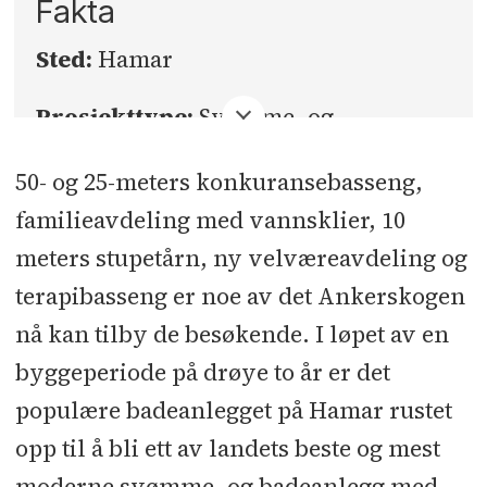
Fakta
Sted:
Hamar
Prosjekttype:
Svømme- og
badeanlegg, velværesenter, kontorer
50- og 25-meters konkuransebasseng,
og helsesenter.
familieavdeling med vannsklier, 10
Areal:
Ca 15.000 kvm. (8.000 kvm
meters stupetårn, ny velværeavdeling og
nybygg og 7.000 kvm rehab.)
terapibasseng er noe av det Ankerskogen
nå kan tilby de besøkende. I løpet av en
Kontraktssum:
Ca 265 millioner
byggeperiode på drøye to år er det
Byggherre:
Hamar kommune
populære badeanlegget på Hamar rustet
opp til å bli ett av landets beste og mest
Samspillsentreprenør:
Martin M.
moderne svømme- og badeanlegg med