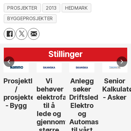
PROSJEKTER
2013
HEDMARK
BYGGEPROSJEKTER
Stillinger
Prosjektleder
Vi
Anlegg
Senior
/
behøver
søker
Kalkulat
prosjekteringsleder
elektrofagfolk
Driftsleder
- Asker
- Bygg
til å
Elektro
lede og
og
gjennomføre
Automasjon
større
til vårt