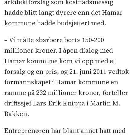
arkitektforslag som kostnadsmessig
Firesafe l Maler og byggtapetserer:
hadde blitt langt dyrere enn det Hamar
Morten Skancke l Byggevarer, stål-
kommune hadde budsjettert med.
og laminatdører: Maxbo Proff l Låser
og beslag: Lås og sikring l Hev- og
– Vi måtte «barbere bort» 150-200
senkeplattform i basseng: Malmsten l
millioner kroner. I åpen dialog med
Div. bassengutstyr og
Hamar kommune kom vi opp med et
adgangssystem: Klubben l
forsalg og en pris, og 21. juni 2011 vedtok
Rullegitter: Nor-Safe l Heis: Kone l
formannskapet i Hamar kommune en
Trapper og rekkverk i stål,
ramme på 232 millioner kroner, forteller
stålsittebenk: Ivar Bråthen
driftssjef Lars-Erik Knippa i Martin M.
Mekaniske
Bakken.
Entreprenøren har blant annet hatt med