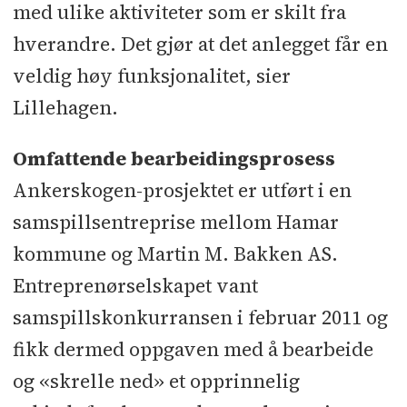
med ulike aktiviteter som er skilt fra
Rørlegger: YC Rør l Vannbehandling:
hverandre. Det gjør at det anlegget får en
Enwa ABC Tech
veldig høy funksjonalitet, sier
Underentreprenører og
Lillehagen.
leverandører:
Stål: Armec l Grunn-
Omfattende bearbeidingsprosess
og utomhusarbeider: M. Dobloug l
Ankerskogen-prosjektet er utført i en
Prefab betong: Spenncon l Fliser,
samspillsentreprise mellom Hamar
renner og membraner: Mjøsen
kommune og Martin M. Bakken AS.
Murmesterforretning l Taktekking:
Entreprenørselskapet vant
IcopalTak l Blikkenslager: Berglund
Stål og Blikk l Glass- og alu.fasader:
samspillskonkurransen i februar 2011 og
Profilteam l Himlinger:
fikk dermed oppgaven med å bearbeide
Systemhimlinger l Systemvegger:
og «skrelle ned» et opprinnelig
Moelven Nordia l Branntetting: