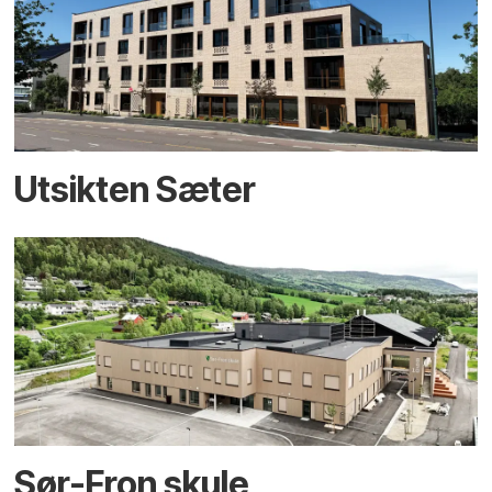
Utsikten Sæter
Sør-Fron skule