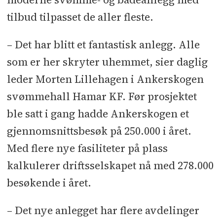
Bakken
tilbud tilpasset de aller fleste.
Arkitekt:
Nuno Arkitektur
– Det har blitt et fantastisk anlegg. Alle
Rådgivere:
RIB: Bracon l RIBr:
som er her skryter uhemmet, sier daglig
Firesafe l RIG: Løvlien Georåd l
leder Morten Lillehagen i Ankerskogen
Tredjepartskontroll bygningsfysikk:
svømmehall Hamar KF. Før prosjektet
Rambøll
ble satt i gang hadde Ankerskogen et
Rådgivere for byggherre:
RIV:
gjennomsnittsbesøk på 250.000 i året.
Aalerud l RIE: Ing. Hallås l
Med flere nye fasiliteter på plass
Uavhengig kontroll: Opak
kalkulerer driftsselskapet nå med 278.000
besøkende i året.
Tekniske totalunderentrepriser:
Elektro: Storhamar Elektro l
– Det nye anlegget har flere avdelinger
Ventilasjon: Technoteam Prosjekt l