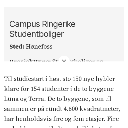
Campus Ringerike
Studentboliger
Sted:
Hønefoss
Prosjekttype:
Studentboliger og
høyskolerettet næringsareal
Til studiestart i høst sto 150 nye hybler
Bruttoareal:
8780 kvadratmeter
klare for 154 studenter i de to byggene
inkludert, parkering, høyskolerettet
Luna og Terra. De to byggene, som til
næringsareal og tekniske rom
sammen er på rundt 4.600 kvadratmeter,
har henholdsvis fire og fem etasjer. Fire
Byggherre:
Studentsamskipnaden