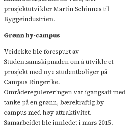
Associates l RIV: Nor-klima T.
prosjektutvikler Martin Schinnes til
Svendsen og EM-teknikk l RIRør
Byggeindustrien.
fjernvarme og utomhus: COWI l
RIByFy: Rambøll l RIAku: Brekke &
Grønn by-campus
Strand Akustikk l RIE: Forenede
Veidekke ble forespurt av
Montører Kongsberg l RIEnergi:
Studentsamskipnaden om å utvikle et
Itech
prosjekt med nye studentboliger på
Underentreprenører og
Campus Ringerike.
leverandører:
Elektro: Forenede
Områderegulereringen var igangsatt med
Montører Kongsberg l Ventilasjon:
tanke på en grønn, bærekraftig by-
Nor-Klima T. Svendsen l Rørlegger:
campus med høy attraktivitet.
Varme og Sanitær l
Samarbeidet ble innledet i mars 2015.
Grunnentreprenør: Isachsen Anlegg l