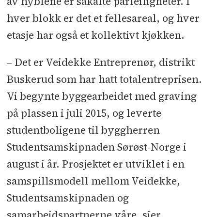
av hyblene er såkalte parleiligheter. I
Sørøst-Norge
hver blokk er det et fellesareal, og hver
Byggherreombud:
Olaussen
etasje har også et kollektivt kjøkken.
Rådgivende Ingeniørkontor
– Det er Veidekke Entreprenør, distrikt
Totalentreprenør:
Veidekke
Buskerud som har hatt totalentreprisen.
Entreprenør
Vi begynte byggearbeidet med graving
Kontraktssum eks. mva:
108
på plassen i juli 2015, og leverte
millioner kroner
studentboligene til byggherren
Studentsamskipnaden Sørøst-Norge i
Arkitekt:
Code Arkitekter
august i år. Prosjektet er utviklet i en
Rådgivere:
RIB: Høyer Finseth l
samspillsmodell mellom Veidekke,
RIBR: Brann- og
Studentsamskipnaden og
Sikkerhetsrådgivning l RIG: Golder
samarbeidspartnerne våre, sier