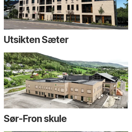
Utsikten Sæter
Sør-Fron skule