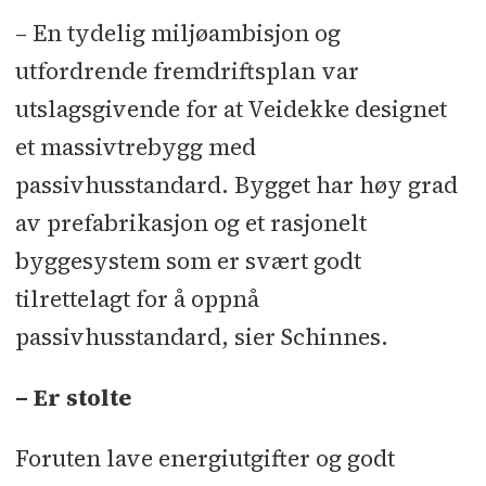
Heis: Kone l Prefab betong: Spenncon
– En tydelig miljøambisjon og
l Gulvpuss: Gauksås Gulvstøp l
utfordrende fremdriftsplan var
Solskjerming: Nerligruppen l
utslagsgivende for at Veidekke designet
Gulvbelegg: ATG l Taktekkingog
et massivtrebygg med
membran: Taktekkermester Bjørn
passivhusstandard. Bygget har høy grad
Schramm l Maler: Malermester Buer
av prefabrikasjon og et rasjonelt
l Innvendig stål og gips: Valdres
byggesystem som er svært godt
Entreprenørselskap l Branntetting:
tilrettelagt for å oppnå
Firesafe l Himlingsarbeider:
passivhusstandard, sier Schinnes.
Modulvegger Oslo l Porter:
Monterings-service NorPort l
– Er stolte
Gulvsparkel/trinnlyd: Gulvsparkling
l Kjerneboring: Mimax Asfalt &
Foruten lave energiutgifter og godt