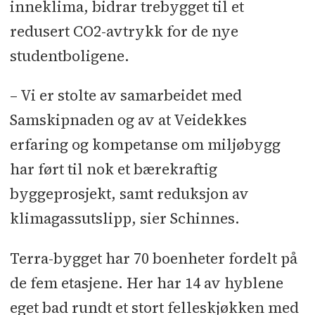
Betong l Stillas: Ramirent l
inneklima, bidrar trebygget til et
Aluvinduer og dører: Umbra
redusert CO2-avtrykk for de nye
Produkter l Massivtre: WoodCon l
studentboligene.
Betong: Holtet Pukk & Betong l
Garderobeløsning: Ringerike
– Vi er stolte av samarbeidet med
Kretsfengsel l Vinduer: Nordan l
Samskipnaden og av at Veidekkes
Dører: Swedoor l Byggevarer:
erfaring og kompetanse om miljøbygg
Optimera l Isolasjon: Brødr. Sunde l
har ført til nok et bærekraftig
Malmfurukledning: Hasås l
byggeprosjekt, samt reduksjon av
Badekabiner: Norac l Stål: Norsk Stål
klimagassutslipp, sier Schinnes.
l Avfallssystemer: Strømberg Plast
Terra-bygget har 70 boenheter fordelt på
de fem etasjene. Her har 14 av hyblene
eget bad rundt et stort felleskjøkken med