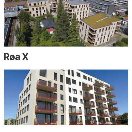
Røa X