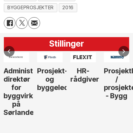
BYGGEPROSJEKTER
2016
Stillinger
Administrerende
Prosjekt-
HR-
Prosjekt
direktør
og
rådgiver
/
for
byggeleder
prosjekt
byggvirksomhet
- Bygg
på
Sørlandet