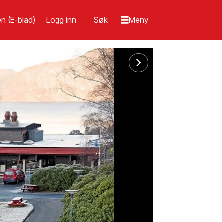
n (E-blad)
Logg inn