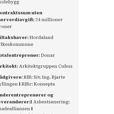
kolebygg
ontraktssum uten
erverdiavgift:
24 millioner
roner
iltakshaver:
Hordaland
ylkeskommune
otalentreprenør:
Donar
rkitekt:
Arkitektgruppen Cubus
ådgivere:
RIB: Siv. Ing. Bjarte
yllingen
l
RIBr: Konsepta
nderentreprenører og
everandører:
l
Asbestsanering:
kadealliansen
l