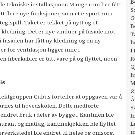
B
le tekniske installasjoner. Mange rom har fått
S
t flere nye funksjoner, som et e-sport rom
G
egispill. Taket er tekket på nytt og et
B
y kledning. Det er nye vinduer på fasade mot
T
 i fasaden har fått ny kledning og en ny
h
r for ventilasjon ligger inne i
l
R
n fiberkabler er tatt vare på og flyttet, noen
G
h
is
M
Ø
itektgruppen Cubus forteller at oppgaven var å
Å
Garnes til hovedskolen. Dette medførte
S
ndret bruk i deler av bygget. Kantinen ble
I
L
staurant og matfag, kantinekjøkken ble flyttet
m
kerverkstedet ble endret til helse og omsorg,