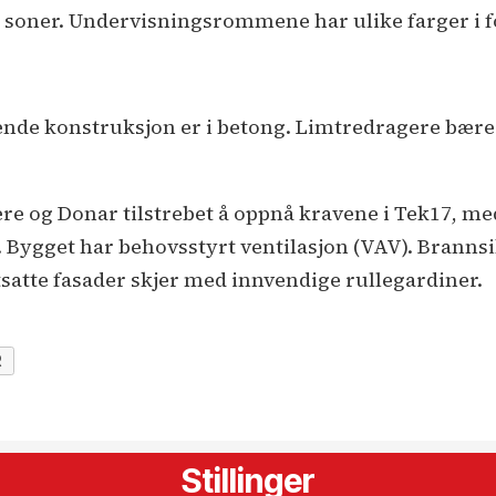
le soner. Undervisningsrommene har ulike farger i f
de konstruksjon er i betong. Limtredragere bærer 
e og Donar tilstrebet å oppnå kravene i Tek17, med 
Bygget har behovsstyrt ventilasjon (VAV). Brannsi
satte fasader skjer med innvendige rullegardiner.
R
Stillinger