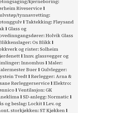
etongsaging/kjerneboring:
ørheim Riveservice
l
ulvstøp/tynnavretting:
etonggulv
l
Taktekking: Fløysand
ak
l
Glass og
ovedinngangsdører: Holvik Glass
Blikkenslager: Os Blikk
l
ekkverk og rister: Solheim
jerdenett
l
Innv. glassvegger og
imlinger: Innomhus
l
Maler:
alermester Buer
l
Gulvlegger:
ystein Tvedt
l
Rørlegger: Arna &
sane Rørleggerservice
l
Elektro:
ønnico
l
Ventilasjon: GK
nneklima
l
SD-anlegg: Normatic
l
ås og beslag: Lockit
l
Lev. og
ont. storkjøkken: ST Kjøkken
l