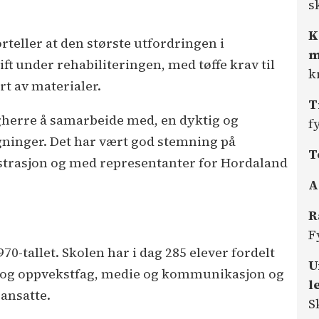
s
K
rteller at den største utfordringen i
m
rift under rehabiliteringen, med tøffe krav til
k
rt av materialer.
T
ggherre å samarbeide med, en dyktig og
f
egninger. Det har vært god stemning på
T
rasjon og med representanter for Hordaland
A
R
F
970-tallet. Skolen har i dag 285 elever fordelt
U
- og oppvekstfag, medie og kommunikasjon og
l
 ansatte.
S