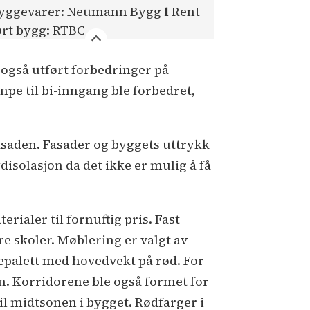
yggevarer: Neumann Bygg
l
Rent
ørt bygg: RTBC
 også utført forbedringer på
mpe til bi-inngang ble forbedret,
asaden. Fasader og byggets uttrykk
disolasjon da det ikke er mulig å få
rialer til fornuftig pris. Fast
re skoler. Møblering er valgt av
alett med hovedvekt på rød. For
m. Korridorene ble også formet for
til midtsonen i bygget. Rødfarger i