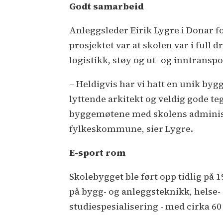
Godt samarbeid
Anleggsleder Eirik Lygre i Donar fo
prosjektet var at skolen var i full d
logistikk, støy og ut- og inntranspo
– Heldigvis har vi hatt en unik by
lyttende arkitekt og veldig gode t
byggemøtene med skolens administ
fylkeskommune, sier Lygre.
E-sport rom
Skolebygget ble ført opp tidlig på 1
på bygg- og anleggsteknikk, helse
studiespesialisering - med cirka 60