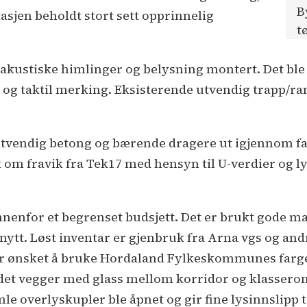
B
sjen beholdt stort sett opprinnelig
t
e akustiske himlinger og belysning montert. Det ble
t og taktil merking. Eksisterende utvendig trapp/ra
 utvendig betong og bærende dragere ut igjennom f
t om fravik fra Tek17 med hensyn til U-verdier og ly
nenfor et begrenset budsjett. Det er brukt gode mate
 nytt. Løst inventar er gjenbruk fra Arna vgs og and
 ønsket å bruke Hordaland Fylkeskommunes fargep
 det vegger med glass mellom korridor og klassero
mle overlyskupler ble åpnet og gir fine lysinnslipp 