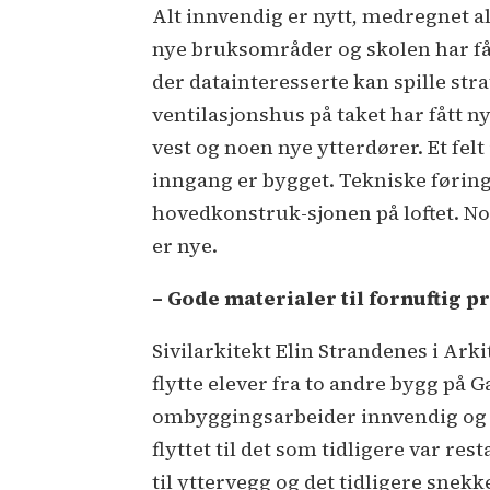
Alt innvendig er nytt, medregnet al
nye bruksområder og skolen har fåt
der datainteresserte kan spille strat
ventilasjonshus på taket har fått n
vest og noen nye ytterdører. Et felt
inngang er bygget. Tekniske føringe
hovedkonstruk-sjonen på loftet. Noe
er nye.
– Gode materialer til fornuftig pr
Sivilarkitekt Elin Strandenes i Ark
flytte elever fra to andre bygg på 
ombyggingsarbeider innvendig og e
flyttet til det som tidligere var re
til yttervegg og det tidligere snek