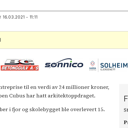
16.03.2021 - 11:11
T
l
treprise til en verdi av 24 millioner kroner,
pen Cubus har hatt arkitektoppdraget.
F
er i fjor og skolebygget ble overlevert 15.
S
P