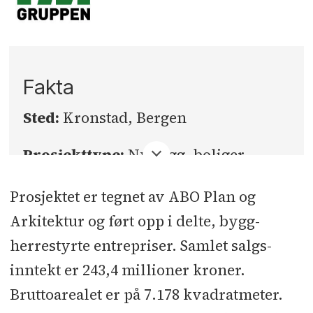
Fakta
Sted:
Kronstad, Bergen
Prosjekttype:
Nybygg, boliger
Samlet salgsinntekt:
243,4 millioner
Prosjektet er tegnet av ABO Plan og
kroner
Arkitektur og ført opp i delte, bygg-
herrestyrte entrepriser. Samlet salgs-
Areal BTA:
7.178 kvadratmeter
inntekt er 243,4 millioner kroner.
Tiltakshaver:
JM Norge
Bruttoarealet er på 7.178 kvadratmeter.