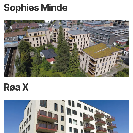
Sophies Minde
Røa X