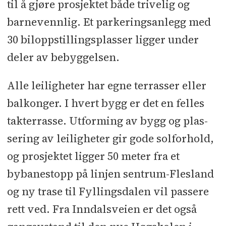
Dører: Swedoor
l
Blikkenslager: Os
til å gjøre prosjektet både trivelig og
Blikk
l
Balkongrekkverk: Format Stål
barnevennlig. Et parkeringsanlegg med
og Glass
l
Tømrer: Byggmester
30 biloppstillingsplasser ligger under
Markhus
l
Maler: RSV Maling & Gulv
deler av bebyggelsen.
l
Parkett: ABS Parkettgruppen
l
Mur
Alle leiligheter har egne terrasser eller
og flis: Bru & Wiese-Hansen
l
Flislev:
FagFlis Odin Flissenter
l
Rørlegger:
balkonger. I hvert bygg er det en felles
Bergen Rørteknikk
l
Elektro: BI
takterrasse. Utforming av bygg og plas-
Elektro
l
Ventilasjon: FBT Ventilasjon
sering av leiligheter gir gode solforhold,
l
Heiser: Kone
l
Branntetting:
og prosjektet ligger 50 meter fra et
Damsgård Brannsikring
l
Sprinkler:
bybanestopp på linjen sentrum-Flesland
Bergen Sprinkler
l
Lås og beslag:
og ny trase til Fyllingsdalen vil passere
TrioVing og Bergen Låsservice
l
rett ved. Fra Inndalsveien er det også
Kjøkken og garderobe: Marbodal
l