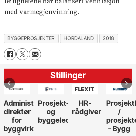
leilighetene har balansert ventilasjon
med varmegjenvinning.
BYGGEPROSJEKTER
HORDALAND
2018
Stillinger
Administrerende
Prosjekt-
HR-
Prosjekt
direktør
og
rådgiver
/
for
byggeleder
prosjekt
byggvirksomhet
- Bygg