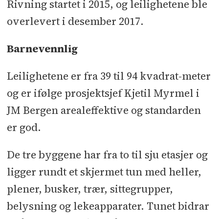
Rivning startet i 2015, og leilighetene ble
Arkitekt og LARK:
ABO Plan &
overlevert i desember 2017.
Arkitektur
Barnevennlig
Rådgivere:
RIB: Holst & Valen
l
RIV:
Miljøconsult
l
RIE: BI Elektro
l
RIBr:
Leilighetene er fra 39 til 94 kvadrat-meter
Konsepta
l
RIVA: Norconsult
og er ifølge prosjektsjef Kjetil Myrmel i
Underentreprenører og
JM Bergen arealeffektive og standarden
leverandører: l
Rivning: Ragn Sells
er god.
l
Grunnarbeider og betongarbeid inkl
De tre byggene har fra to til sju etasjer og
stål og betongelementer: FM Strand
l
ligger rundt et skjermet tun med heller,
Anleggsgartner: Gravdal Hage og
plener, busker, trær, sittegrupper,
Anlegg
l
Alu/glass fasade: Holvik
Glass
l
Vinduer: Norgesvinduet
l
belysning og lekeapparater. Tunet bidrar