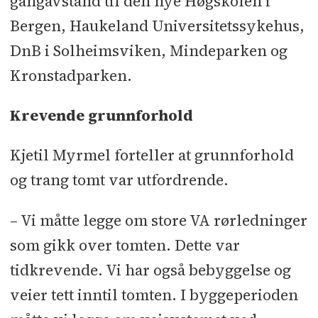
gangavstand til den nye Høgskolen i
Hvitevarer: BSH
Bergen, Haukeland Universitetssykehus,
Husholdningsapperater
l
Bade-
DnB i Solheimsviken, Mindeparken og
romsmøbler og dusjvegger: INR
Kronstadparken.
Norge
Krevende grunnforhold
Kjetil Myrmel forteller at grunnforhold
og trang tomt var utfordrende.
– Vi måtte legge om store VA rørledninger
som gikk over tomten. Dette var
tidkrevende. Vi har også bebyggelse og
veier tett inntil tomten. I byggeperioden