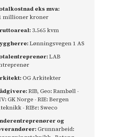
otalkostnad eks mva:
1 millioner kroner
ruttoareal:
3.565 kvm
yggherre:
Lønningsvegen 1 AS
otalentreprenør:
LAB
ntreprenør
rkitekt:
OG Arkitekter
ådgivere:
RIB, Geo: Rambøll -
IV: GK Norge - RIE: Bergen
lteknikk - RIBr: Sweco
nderentreprenører og
everandører:
Grunnarbeid: