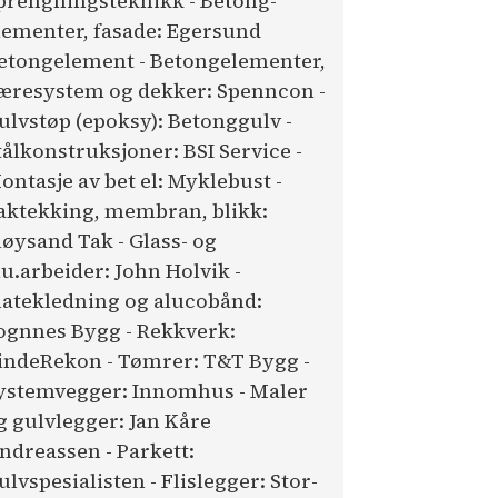
prengningsteknikk - Betong-
lementer, fasade: Egersund
etongelement - Betongelementer,
æresystem og dekker: Spenncon -
ulvstøp (epoksy): Betonggulv -
tålkonstruksjoner: BSI Service -
ontasje av bet el: Myklebust -
aktekking, membran, blikk:
løysand Tak - Glass- og
lu.arbeider: John Holvik -
latekledning og alucobånd:
ognnes Bygg - Rekkverk:
indeRekon - Tømrer: T&T Bygg -
ystemvegger: Innomhus - Maler
g gulvlegger: Jan Kåre
ndreassen - Parkett:
ulvspesialisten - Flislegger: Stor-