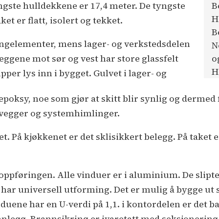
ngste hulldekkene er 17,4 meter. De tyngste
B
H
t er flatt, isolert og tekket.
B
ongelementer, mens lager- og verkstedsdelen
N
ggene mot sør og vest har store glassfelt
o
H
pper lys inn i bygget. Gulvet i lager- og
epoksy, noe som gjør at skitt blir synlig og dermed
mvegger og systemhimlinger.
vet. På kjøkkenet er det sklisikkert belegg. På taket 
 oppføringen. Alle vinduer er i aluminium. De slip
 har universell utforming. Det er mulig å bygge ut s
induene har en U-verdi på 1,1. i kontordelen er det 
nlegg. Brannsikring er ivaretatt med seksjonering