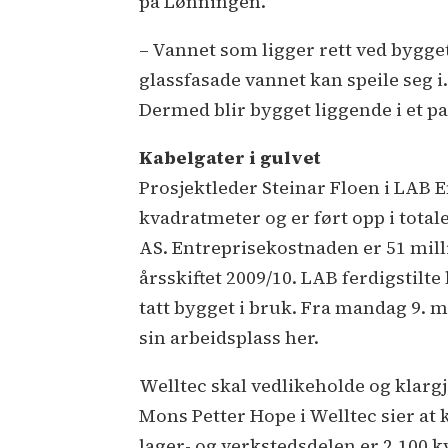
på Lønningen.
– Vannet som ligger rett ved bygget
glassfasade vannet kan speile seg i
Dermed blir bygget liggende i et 
Kabelgater i gulvet
Prosjektleder Steinar Floen i LAB E
kvadratmeter og er ført opp i tota
AS. Entreprisekostnaden er 51 mill
årsskiftet 2009/10. LAB ferdigstilte 
tatt bygget i bruk. Fra mandag 9. ma
sin arbeidsplass her.
Welltec skal vedlikeholde og klargjø
Mons Petter Hope i Welltec sier at
lager- og verkstedsdelen er 2.100 