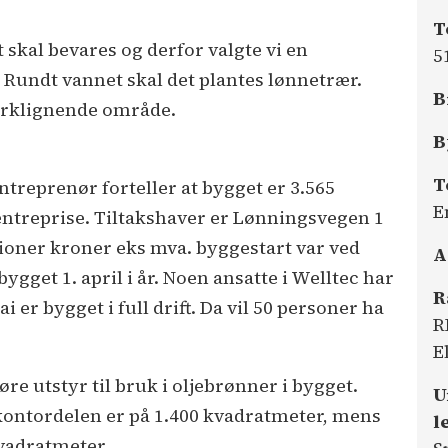
T
 skal bevares og derfor valgte vi en
5
. Rundt vannet skal det plantes lønnetrær.
B
parklignende område.
B
T
ntreprenør forteller at bygget er 3.565
E
lentreprise. Tiltakshaver er Lønningsvegen 1
ioner kroner eks mva. byggestart var ved
A
bygget 1. april i år. Noen ansatte i Welltec har
R
i er bygget i full drift. Da vil 50 personer ha
R
E
re utstyr til bruk i oljebrønner i bygget.
U
 kontordelen er på 1.400 kvadratmeter, mens
l
kvadratmeter.