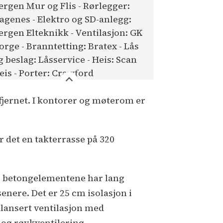
ergen Mur og Flis - Rørlegger:
agenes - Elektro og SD-anlegg:
ergen Elteknikk - Ventilasjon: GK
orge - Branntetting: Bratex - Lås
g beslag: Låsservice - Heis: Scan
eis - Porter: Crawford
 fjernet. I kontorer og møterom er
er det en takterrasse på 320
te betongelementene har lang
enere. Det er 25 cm isolasjon i
balansert ventilasjon med
 og røykventilering.