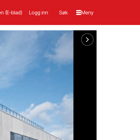
n (E-blad)
Logg inn