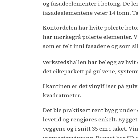
og fasadeelementer i betong. De le
fasadeelementene veier 14 tonn. Take
Kontordelen har hvite polerte bet
har mørkegrå polerte elementer. Ve
som er felt inni fasadene og som sli
verkstedshallen har belegg av hvit 
det eikeparkett på gulvene, syste
I kantinen er det vinylfliser på gul
kvadratmeter.
Det ble praktisert rent bygg under
levetid og rengjøres enkelt. Bygget
veggene og i snitt 35 cm i taket. V
varmegjenvinning. Bygget har SD-a