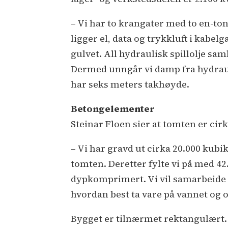
– Vi har to krangater med to en-ton
ligger el, data og trykkluft i kabel
gulvet. All hydraulisk spillolje sam
Dermed unngår vi damp fra hydrauli
har seks meters takhøyde.
Betongelementer
Steinar Floen sier at tomten er cirka
– Vi har gravd ut cirka 20.000 kubi
tomten. Deretter fylte vi på med 4
dypkomprimert. Vi vil samarbeid
hvordan best ta vare på vannet og 
Bygget er tilnærmet rektangulært.