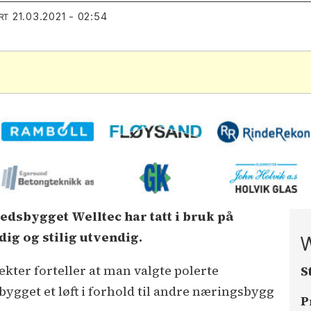
21.03.2021 - 02:54
RT
edsbygget Welltec har tatt i bruk på
ig og stilig utvendig.
W
ekter forteller at man valgte polerte
S
bygget et løft i forhold til andre næringsbygg
P