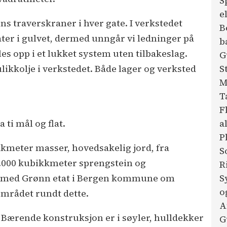
S
e
ns traverskraner i hver gate. I verkstedet
B
gater i gulvet, dermed unngår vi ledninger på
b
les opp i et lukket system uten tilbakeslag.
G
kkolje i verkstedet. Både lager og verksted
S
M
T
F
 ti mål og flat.
a
P
kkmeter masser, hovedsakelig jord, fra
S
2.000 kubikkmeter sprengstein og
R
e med Grønn etat i Bergen kommune om
S
o
området rundt dette.
A
 Bærende konstruksjon er i søyler, hulldekker
G