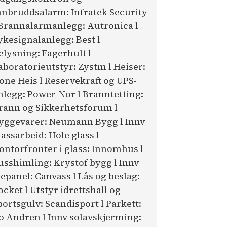
nnbruddsalarm: Infratek Security
 Brannalarmanlegg: Autronica l
ykesignalanlegg: Best l
elysning: Fagerhult l
aboratorieutstyr: Zystm l Heiser:
one Heis l Reservekraft og UPS-
nlegg: Power-Nor l Branntetting:
rann og Sikkerhetsforum l
yggevarer: Neumann Bygg l Innv
lassarbeid: Hole glass l
ontorfronter i glass: Innomhus l
usshimling: Krystof bygg l Innv
repanel: Canvass l Lås og beslag:
ocket l Utstyr idrettshall og
portsgulv: Scandisport l Parkett:
o Andren l Innv solavskjerming: