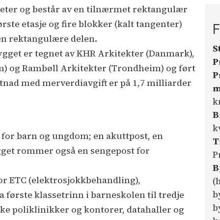
meter og består av en tilnærmet rektangulær
ste etasje og fire blokker (kalt tangenter)
F
en rektangulære delen.
S
ygget er tegnet av KHR Arkitekter (Danmark),
P
) og Rambøll Arkitekter (Trondheim) og ført
P
stnad med merverdiavgift er på 1,7 milliarder
m
k
B
k
 for barn og ungdom; en akuttpost, en
T
get rommer også en sengepost for
P
B
for ETC (elektrosjokkbehandling),
(
b
første klassetrinn i barneskolen til tredje
b
ke poliklinikker og kontorer, datahaller og