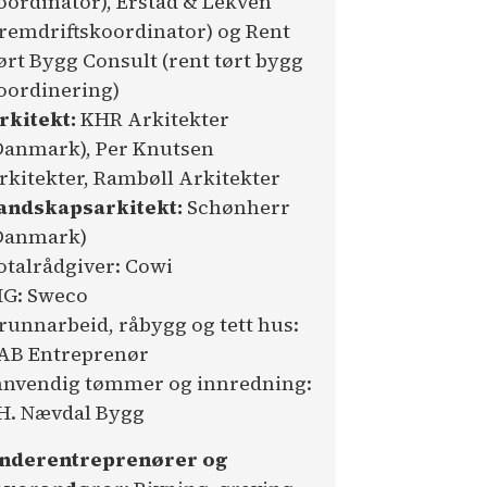
oordinator), Erstad & Lekven
fremdriftskoordinator) og Rent
ørt Bygg Consult (rent tørt bygg
oordinering)
rkitekt:
KHR Arkitekter
Danmark), Per Knutsen
rkitekter, Rambøll Arkitekter
andskapsarkitekt:
Schønherr
Danmark)
otalrådgiver: Cowi
IG: Sweco
runnarbeid, råbygg og tett hus:
AB Entreprenør
nnvendig tømmer og innredning:
.H. Nævdal Bygg
nderentreprenører og