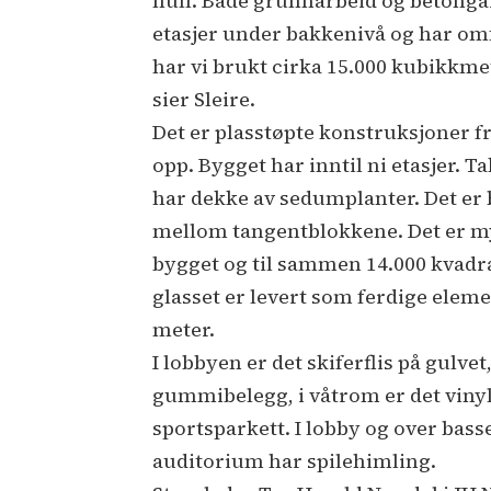
hull. Både grunnarbeid og betonga
etasjer under bakkenivå og har omf
har vi brukt cirka 15.000 kubikkme
sier Sleire.
Det er plasstøpte konstruksjoner fr
opp. Bygget har inntil ni etasjer. T
har dekke av sedumplanter. Det er 
mellom tangentblokkene. Det er my
bygget og til sammen 14.000 kvadr
glasset er levert som ferdige elemen
meter.
I lobbyen er det skiferflis på gulve
gummibelegg, i våtrom er det vinyl
sportsparkett. I lobby og over bass
auditorium har spilehimling.