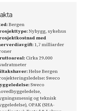
akta
ted:
Bergen
rosjekttype:
Nybygg, sykehus
rosjektkostnad med
erverdiavgift:
1,7 milliarder
roner
ruttoareal:
Cirka 29.000
vadratmeter
iltakshaver:
Helse Bergen
rosjekteringsledelse: Sweco
yggeledelse:
Sweco
hovedbyggeledelse,
ygningsmessig og teknisk
yggeledelse), OPAK (SHA-