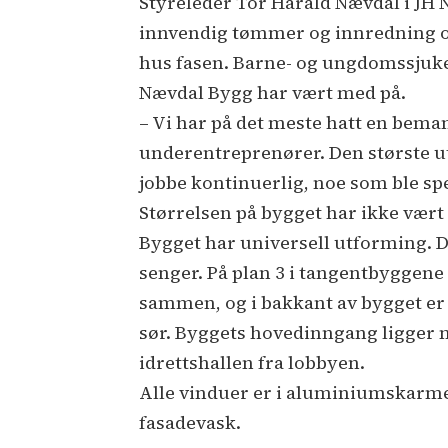
Styreleder Tor Harald Nævdal i JH N
innvendig tømmer og innredning og 
hus fasen. Barne- og ungdomssjukeh
Nævdal Bygg har vært med på.
– Vi har på det meste hatt en bema
underentreprenører. Den største ut
jobbe kontinuerlig, noe som ble spe
Størrelsen på bygget har ikke vært
Bygget har universell utforming. De
senger. På plan 3 i tangentbyggen
sammen, og i bakkant av bygget er d
sør. Byggets hovedinngang ligger mi
idrettshallen fra lobbyen.
Alle vinduer er i aluminiumskarme
fasadevask.