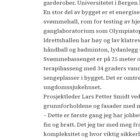
garderober. Universitetet i Bergen 
En stor del av bygget er et energis
svømmehall, rom for testing av hje
ganglaboratorium som Olympiatoppe
Idrettshallen har høy og lav klatre
håndball og badminton, lydanlegg o
Svømmebassenget er på 25 meter og
terapibasseng med 34 graders vann 
sengeplasser i bygget. Det er omtr
ungdomssjukehuset.
Prosjektleder Lars Petter Smidt ved
grunnforholdene og fasader med ma
– Dette er første gang jeg har jobb
fin og bratt. Det jeg tar med meg 
kompleksitet og hvor viktig sikkerh