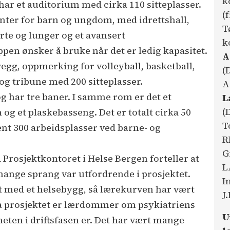
k
har et auditorium med cirka 110 sitteplasser.
(
enter for barn og ungdom, med idrettshall,
T
rte og lunger og et avansert
k
n ønsker å bruke når det er ledig kapasitet.
A
vegg, oppmerking for volleyball, basketball,
(
g tribune med 200 sitteplasser.
A
 har tre baner. I samme rom er det et
L
(
og et plaskebasseng. Det er totalt cirka 50
T
ent 300 arbeidsplasser ved barne- og
R
G
 Prosjektkontoret i Helse Bergen forteller at
L
nge sprang var utfordrende i prosjektet.
I
et med et helsebygg, så lærekurven har vært
J
fra prosjektet er lærdommer om psykiatriens
U
eten i driftsfasen er. Det har vært mange