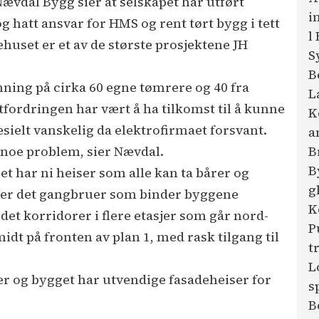
ævdal Bygg sier at selskapet har utført
i
hatt ansvar for HMS og rent tørt bygg i tett
l
uset er et av de største prosjektene JH
S
B
nning på cirka 60 egne tømrere og 40 fra
L
fordringen har vært å ha tilkomst til å kunne
K
sielt vanskelig da elektrofirmaet forsvant.
a
B
 noe problem, sier Nævdal.
B
t har ni heiser som alle kan ta bårer og
g
e er det gangbruer som binder byggene
K
et korridorer i flere etasjer som går nord-
P
dt på fronten av plan 1, med rask tilgang til
t
L
r og bygget har utvendige fasadeheiser for
s
B