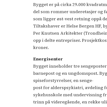
Bygget er på cirka 29.000 kvadrat
del som rommer underetasjer og før
som ligger øst-vest retning oppå d
Tiltakshaver er Helse Bergen HF, b
Per Knutsen Arkitekter (Trondheim
opp i delte entrepriser. Prosjektko
kroner.
Energisenter
Bygget inneholder tre sengeposter
barnepost og en ungdomspost. Byg
spiseforstyrrelser, en senge-
post for alderspsykiatri, avdeling 
sykehusskole med undervisning fra 
trinn på videregående, en rekke uli