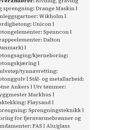
everandører:
Rivning, graving
g sprengning: Drange Maskin l
nleggsgartner: Wikholm l
erdigbetong: Unicon l
etongelementer: Spenncon l
rappeelementer: Dalton
Danmark) l
etongsaging/kjerneboring:
etongskjæring l
ulvstøp/tynnavretting:
etonggulv l Stål- og metallarbeid:
otne Ankers l Utv tømmer:
yggmester Markhus l
aktekking: Fløysand l
prengning: Sprengningsteknikk l
oring for fjernvarmebrønner og
undamenter: FAS l Alu/glass