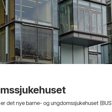
omssjukehuset
et, er det nye barne- og ungdomssjukehuset (BU