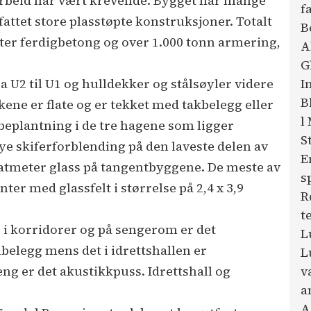
rbeid har vært krevende. Bygget har mange
f
attet store plasstøpte konstruksjoner. Totalt
B
ter ferdigbetong og over 1.000 tonn armering,
A
G
I
a U2 til U1 og hulldekker og stålsøyler videre
B
akene er flate og er tekket med takbelegg eller
l
beplantning i de tre hagene som ligger
S
e skiferforblending på den laveste delen av
E
atmeter glass på tangentbyggene. De meste av
s
ter med glassfelt i størrelse på 2,4 x 3,9
R
t
t, i korridorer og på sengerom er det
L
belegg mens det i idrettshallen er
L
v
eng er det akustikkpuss. Idrettshall og
a
A