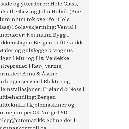
asade og ytterdører: Hole Glass,
olseth Glass og John Holvik (Bue
luminium tok over for Hole
lass) l Solavskjerming: Vental l
nnerdører: Neumann Bygg l
likkenslager: Bergen Luftteknikk
 Maler og gulvlegger: Magnus
tigen l Mur og flis: Veidekke
ntreprenør l Rør-, varme,
prinkler: Arna & Åsane
ørleggerservice l Elektro og
eleinstallasjoner: Frøland & Noss l
uftbehandling: Bergen
uftteknikk l Kjølemaskiner og
armepumpe: GK Norge l SD-
nlegg/automatikk: Schneider l
dgangskontroll og