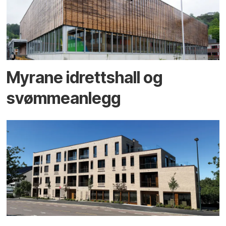
Myrane idrettshall og
svømmeanlegg