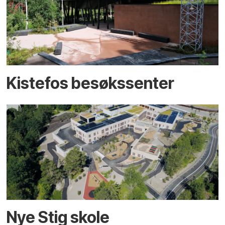
Kistefos besøkssenter
Nye Stig skole