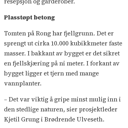
resepsjon og garderober.
Entreprenører:
Grunnarbeid,
Plasstøpt betong
betongarbeid, mur og flisarbeider og
massivtremontasje: Brødrene
Tomten på Rong har fjellgrunn. Det er
Ulveseth
l
Tømmerarbeider: TH Bhas
sprengt ut cirka 10.000 kubikkmeter faste
Bygg
l
Taktekker: Fløysand Tak
l
masser. I bakkant av bygget er det sikret
Blikkenslager: Bergen Air
l
Glass og
en fjellskjæring på ni meter. I forkant av
aluminium: Holvik Glass
l
bygget ligger et tjern med mange
Stålarbeider: Fana Stål
l
vannplanter.
Overflatebehandling gulv:
Industrigulvspesialisten
l
– Det var viktig å gripe minst mulig inn i
Malerarbeid: Malermester Buer
den stedlige naturen, sier prosjektleder
Bergen
l
Innredning: HBH
Kjetil Grung i Brødrende Ulveseth.
Innredning
l
Innvendig