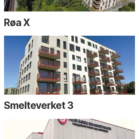
Røa X
Smelteverket 3