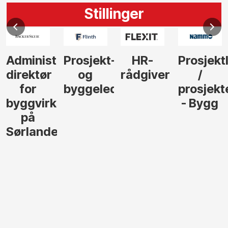
Stillinger
Administrerende
Prosjekt-
HR-
Prosjekt
direktør
og
rådgiver
/
for
byggeleder
prosjekt
byggvirksomhet
- Bygg
på
Sørlandet