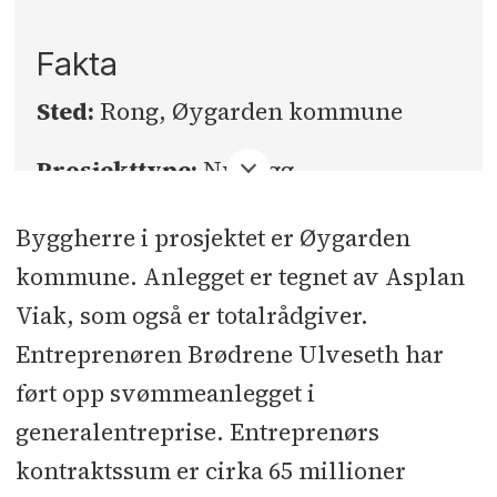
Fakta
Sted:
Rong, Øygarden kommune
Prosjekttype:
Nybygg,
svømmeanlegg
Byggherre i prosjektet er Øygarden
Kontraktssum uten merverdiavgift:
kommune. Anlegget er tegnet av Asplan
65 millioner kroner
Viak, som også er totalrådgiver.
Entreprenøren Brødrene Ulveseth har
Bruttoareal:
Cirka 3.000
ført opp svømmeanlegget i
kvadratmeter
generalentreprise. Entreprenørs
Tiltakshaver:
Øygarden kommune
kontraktssum er cirka 65 millioner