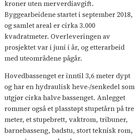
kroner uten merverdiavgift.
Generalentreprenør:
Brødrene
Byggearbeidene startet i september 2018,
Ulveseth
og samlet areal er cirka 3.000
Byggeleder, teknisk byggeleder,
kvadratmeter. Overleveringen av
SHA-koordinator:
HR Prosjekt
prosjektet var i juni i år, og etterarbeid
med uteområdene pågår.
Arkitekt og totalrådgiver:
Asplan
Viak
Hovedbassenget er inntil 3,6 meter dypt
Byggherreleveranse:
og har en hydraulisk heve-/senkedel som
Totalentreprenør bassengteknisk:
utgjør cirka halve bassenget. Anlegget
Processing Norge
l
UE Stålbasseng:
rommer også et plasstøpt stupetårn på tre
Berndorf Bäderbau
l
UE
meter, et stupebrett, vaktrom, tribuner,
Renseanlegg: Arild Arntsen
l
UE
barnebasseng, badstu, stort teknisk rom,
Hev/senk anlegg: KBE-Bauelemente