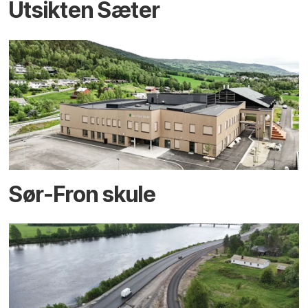
Utsikten Sæter
Sør-Fron skule