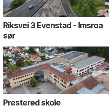
Riksvei 3 Evenstad - Imsroa
sør
Presterød skole