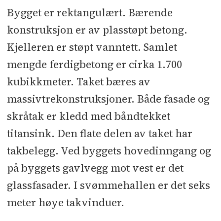
glassarbeider: Fana Glass
l
Rekkverk:
Bygget er rektangulært. Bærende
Trappekompaniet
l
konstruksjon er av plasstøpt betong.
Luftbehandlingsanlegg og
Kjelleren er støpt vanntett. Samlet
blikkenslagerarbeider: Bergen Air
l
mengde ferdigbetong er cirka 1.700
Rørleggerarbeid: Sartor VVS
l
kubikkmeter. Taket bæres av
Elektroarbeid: Torsvik Elektro
l
SD
massivtrekonstruksjoner. Både fasade og
og Automasjon: Celsius Teknikk
l
skråtak er kledd med båndtekket
Anleggsgartnerarbeid:
titansink. Den flate delen av taket har
Anleggsgartnermester Askeland
l
Lås
takbelegg. Ved byggets hovedinngang og
og Beslag: Heikki Bruvik
l
Heis:
på byggets gavlvegg mot vest er det
Castor Autogen Mekaniske
l
glassfasader. I svømmehallen er det seks
Branngardin: Portgruppen
l
Brann-
meter høye takvinduer.
og lydtetting: Firesafe