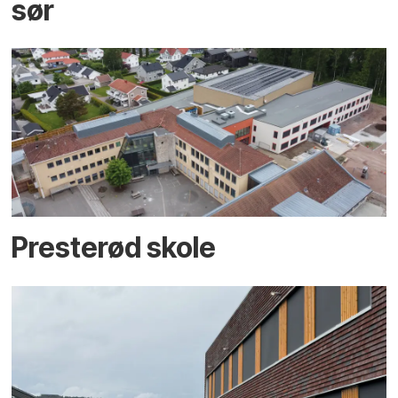
sør
Presterød skole