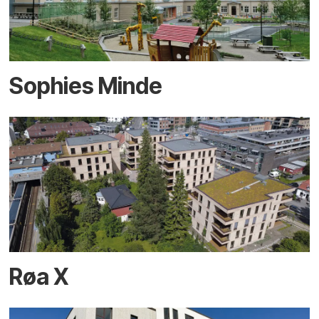
Sophies Minde
Røa X