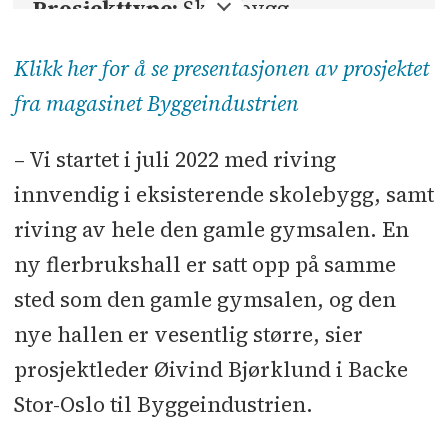
Prosjekttype:
Skolebygg
Byggherre:
Bærum kommune
Klikk her for å se presentasjonen av prosjektet
fra magasinet Byggeindustrien
Totalentreprise:
Backe Stor-Oslo
– Vi startet i juli 2022 med riving
Kontraktsum eks. mva.:
281
innvendig i eksisterende skolebygg, samt
millioner kroner
riving av hele den gamle gymsalen. En
BTA:
9.128 kvadratmeter
ny flerbrukshall er satt opp på samme
sted som den gamle gymsalen, og den
Arkitekt:
Holar
nye hallen er vesentlig større, sier
Landskapsarkitekt:
IN´BY
prosjektleder Øivind Bjørklund i Backe
Stor-Oslo til Byggeindustrien.
Rådgivere:
COWI
l
Ingenia
l
Marini
Consulting
l
Multiconsult
l