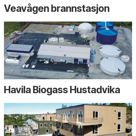
Veavågen brannstasjon
Havila Biogass Hustadvika