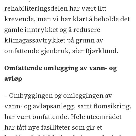
rehabiliteringsdelen har vært litt
MMK Blikk
l
Nerdrums Oppmåling
l
krevende, men vi har klart å beholde det
Nordomatic
l
Nordvestvinduet
l
gamle inntrykket og å redusere
Radonmannen
l
Schindler
l
Seabrokers Fundamentering
l
Skar
klimagassavtrykket på grunn av
Industriservice
l
Topaas og Haug
l
omfattende gjenbruk, sier Bjørklund.
Ullensaker Renholdsteknikk
l
Omfattende omlegging av vann- og
Vestviken Betong og Tre
l
Øst-Riv
avløp
– Ombyggingen og omleggingen av
vann- og avløpsanlegg, samt flomsikring,
har vært omfattende. Hele uteområdet
har fått nye fasiliteter som gir et