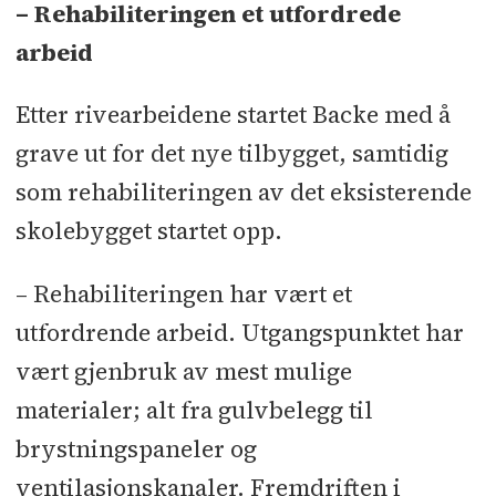
– Rehabiliteringen et utfordrede
Norconsult
l
Rambøll
l
Sweco
l
Siv.
arbeid
Ing. FM Haaland
l
AFRY
Etter rivearbeidene startet Backe med å
Underentreprenører og
grave ut for det nye tilbygget, samtidig
leverandører:
AGS Bygg
l
Alltak
l
som rehabiliteringen av det eksisterende
Artea
l
ATG
l
Betongpark
l
skolebygget startet opp.
Byggimpuls
l
Bærum Byggmontering
l
Bærum Rørleggerbedrift
l
CLT Profil
– Rehabiliteringen har vært et
l
Dahlskås Plate og Sveiseverksted
l
utfordrende arbeid. Utgangspunktet har
Firesafe
l
H-Fasader
l
Idema
l
vært gjenbruk av mest mulige
Komplett Elektro Installasjon
l
materialer; alt fra gulvbelegg til
Kvintblendex
l
Lett-Tak Systemer
l
brystningspaneler og
Luftkvalitet
l
Låssenteret
l
Madsen &
ventilasjonskanaler. Fremdriften i
Giseth
l
Maxbo Proff
l
Midthaug
l