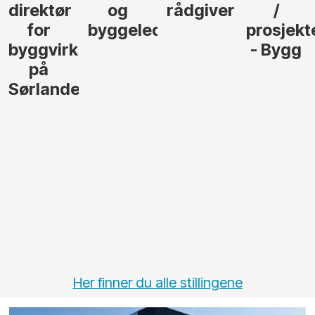
direktør
og
rådgiver
/
for
byggeleder
prosjekt
byggvirksomhet
- Bygg
på
Sørlandet
Her finner du alle stillingene