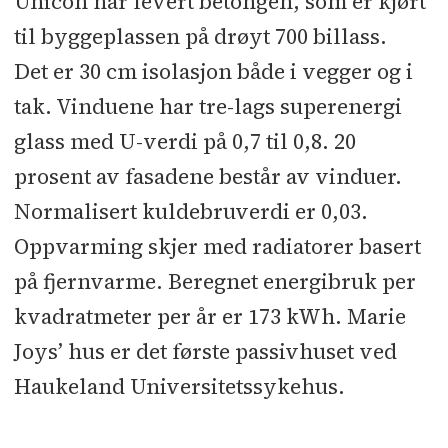
Unicon har levert betongen, som er kjørt
til byggeplassen på drøyt 700 billass.
Det er 30 cm isolasjon både i vegger og i
tak. Vinduene har tre-lags superenergi
glass med U-verdi på 0,7 til 0,8. 20
prosent av fasadene består av vinduer.
Normalisert kuldebruverdi er 0,03.
Oppvarming skjer med radiatorer basert
på fjernvarme. Beregnet energibruk per
kvadratmeter per år er 173 kWh. Marie
Joys’ hus er det første passivhuset ved
Haukeland Universitetssykehus.