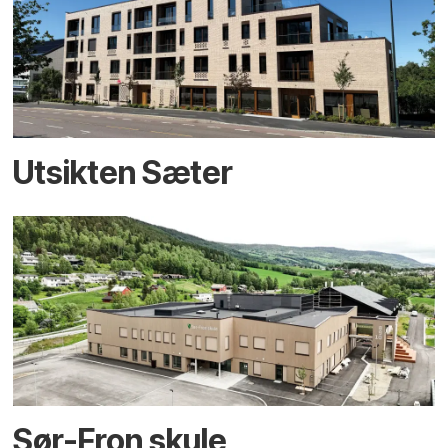
Utsikten Sæter
Sør-Fron skule