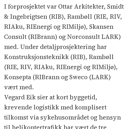
I forprosjektet var Ottar Arkitekter, Smidt
Fliser: Bergen Mur og Flis l
& Ingebrigtsen (RIB), Rambøll (RIE, RIV,
Automasjon: Schneider l Heis: Kone
Heis l Sprinkler: Tore Eide l Lås og
RIAku, RIEnergi og RIMiljø), Skansen
beslag: Certego
Consult (RIBrann) og Norconsult LARK)
med. Under detaljprosjektering har
Konstruksjonsteknikk (RIB), Rambøll
(RIE, RIV, RIAku, RIEnergi og RIMiljø),
Konsepta (RIBrann og Sweco (LARK)
vært med.
Vegard Eik sier at kort byggetid,
krevende logistikk med komplisert
tilkomst via sykehusområdet og hensyn
til helikoptertrafikk har vært de tre