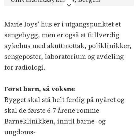
Prosjekttype:
Sykehusbygg
Budsjettramme inkl. mva:
Marie Joys’ hus er i utgangspunktet et
380 millioner 2012 kroner
sengebygg, men er også et fullverdig
Bruttoareal:
12.000 kvm
sykehus med akuttmottak, poliklinikker,
Tiltakshaver:
Helse Bergen
sengeposter, laboratorium og avdeling
Totalentreprenør:
LAB Entreprenør
for radiologi.
Tekniske total under-
entreprenører:
Rørlegger:
Først barn, så voksne
Vestrheim l Elektro: Petterson &
Bygget skal stå helt ferdig på nyåret og
Gjellesvik l Ventilasjon: GK Norge
skal de første 6-7 årene romme
Arkitekt:
Origo Arkitektgruppe
Barneklinikken, inntil barne- og
Rådgivere:
RIB: Konstruksjons-
teknikk l RIV, RIE, RIAku, RIEnergi
ungdoms-