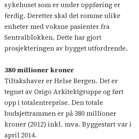
og
sykehuset som er under oppføring er
RIMiljø: Rambøll l RIBr: Konsepta
ferdig. Deretter skal det romme ulike
Underentreprenører/leverandører:
enheter med voksne pasienter fra
Grunnarbeider: Stensland & Tyssøy l
Sentralblokken. Dette har gjort
Anleggsgartner: Svein Boasson l
prosjekteringen av bygget utfordrende.
Ferdigbetong: Unicon l Summing av
gulv: Betonggulv l Stål: Bergen
380 millioner kroner
Skipsindustri l Taktekking: Fløysand
Tiltakshaver er Helse Bergen. Det er
Tak l Solavskjerming: Vental l
tegnet av Origo Arkitektgruppe og ført
Aluminiumsdører: Holvik l Tømrer:
opp i totalentreprise. Den totale
Åsane Byggmesterforretning l
budsjettrammen er på 380 millioner
Systemhimlinger og systemvegger:
kroner (2012) inkl. mva. Byggestart var i
Innomhus l Innredning: Faginn-
april 2014.
redning l Maler og gulvlegger: BHB l