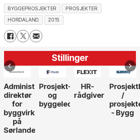
BYGGEPROSJEKTER
PROSJEKTER
HORDALAND
2015
Stillinger
Administrerende
Prosjekt-
HR-
Prosjekt
direktør
og
rådgiver
/
for
byggeleder
prosjekt
byggvirksomhet
- Bygg
på
Sørlandet