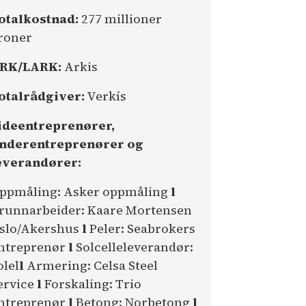
otalkostnad:
277 millioner
roner
RK/LARK:
Arkis
otalrådgiver:
Verkís
ideentreprenører,
nderentreprenører og
everandører:
ppmåling: Asker oppmåling
l
runnarbeider: Kaare Mortensen
slo/Akershus
l
Peler: Seabrokers
ntreprenør
l
Solcelleleverandør:
olel
l
Armering: Celsa Steel
ervice
l
Forskaling: Trio
ntreprenør
l
Betong: Norbetong
l