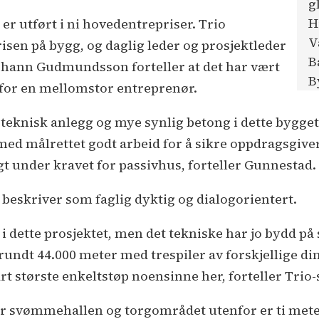
g
H
 utført i ni hovedentrepriser. Trio
V
sen på bygg, og daglig leder og prosjektleder
B
ohann Gudmundsson forteller at det har vært
B
 for en mellomstor entreprenør.
 teknisk anlegg og mye synlig betong i dette bygget
 med målrettet godt arbeid for å sikre oppdragsgiver s
gt under kravet for passivhus, forteller Gunnestad.
eskriver som faglig dyktig og dialogorientert.
r i dette prosjektet, men det tekniske har jo bydd p
pp rundt 44.000 meter med trespiler av forskjellige 
t største enkeltstøp noensinne her, forteller Trio-
r svømmehallen og torgområdet utenfor er ti meter