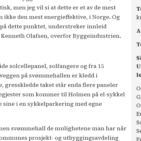
tisk, men jeg vil si at dette er et av de mest
T
ikke den mest energieffektive, i Norge. Og
k
 på dette punktet, understreker innleid
A
 Kenneth Olafsen, overfor Byggeindustrien.
T
S
e solcellepanel, solfangere og fra 15
U
l
rveggen på svømmehallen er kledd i
e, gresskledde taket står enda flere paneler
O
Badegjester som kommer til Holmen på el-sykkel
G
ne sine i en sykkelparkering med egne
O
E
S
olmen svømmehall de mulighetene man har når
S
 kommunes prosjekt- og utbyggingsavdeling
E