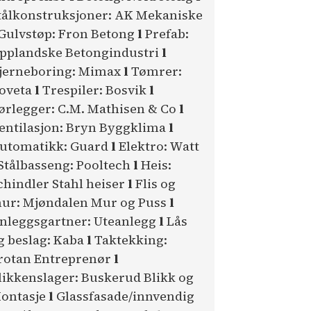
tålkonstruksjoner: AK Mekaniske
Gulvstøp: Fron Betong
l
Prefab:
pplandske Betongindustri
l
jerneboring: Mimax
l
Tømrer:
oveta
l
Trespiler: Bosvik
l
ørlegger: C.M. Mathisen & Co
l
entilasjon: Bryn Byggklima
l
utomatikk: Guard
l
Elektro: Watt
Stålbasseng: Pooltech
l
Heis:
chindler Stahl heiser
l
Flis og
ur: Mjøndalen Mur og Puss
l
nleggsgartner: Uteanlegg
l
Lås
g beslag: Kaba
l
Taktekking:
rotan Entreprenør
l
likkenslager: Buskerud Blikk og
ontasje
l
Glassfasade/innvendig