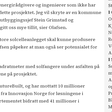
nergirådgivere og ingeniører som ikke har
S
l
 dette prosjektet. Jeg vil skryte av en kommune
O
t utbyggingssjef Stein Grimstad og
K
tt oss mye tillit, sier Olafsen.
N
R
tore solcelleanlegget skal kunne produsere
V
afsen påpeker at man også ser potensialet for
A
l
S
 kvadratmeter med solfangere under asfalten på
m
e på prosjektet.
A
FutureBuilt, og har mottatt 10 millioner
o
P
 fra Innovasjon Norge for løsningene i
B
artementet bidratt med 41 millioner i
M