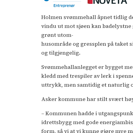
Holmen svømmehall åpnet tidlig 
vindu ut mot sjøen kan badelystne g
grønt utom-
husområde og gressplen på taket s
og tilgjengelig.
Svømmehallanlegget er bygget med
kledd med trespiler av lerk i spen
uttrykk, men samtidig et naturlig
Asker kommune har stilt svært høye
– Kommunen hadde i utgangspunktet
idrettsbygg med gode energiambisj
form, så vi at vi kunne gjøre mye 