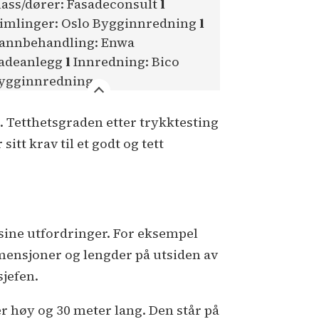
lass/dører: Fasadeconsult
l
imlinger: Oslo Bygginnredning
l
annbehandling: Enwa
adeanlegg
l
Innredning: Bico
ygginnredning
. Tetthetsgraden etter trykktesting
itt krav til et godt og tett
å sine utfordringer. For eksempel
dimensjoner og lengder på utsiden av
sjefen.
 høy og 30 meter lang. Den står på