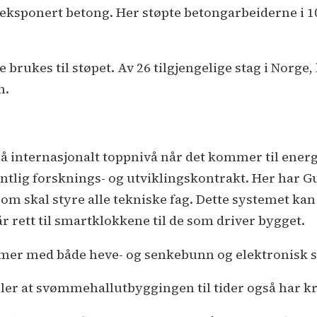
en eksponert betong. Her støpte betongarbeiderne i 
e brukes til støpet. Av 26 tilgjengelige stag i Norge,
n.
e på internasjonalt toppnivå når det kommer til energ
ffentlig forsknings- og utviklingskontrakt. Her har
om skal styre alle tekniske fag. Dette systemet kan 
r rett til smartklokkene til de som driver bygget.
mmer med både heve- og senkebunn og elektronisk s
r at svømmehallutbyggingen til tider også har kr