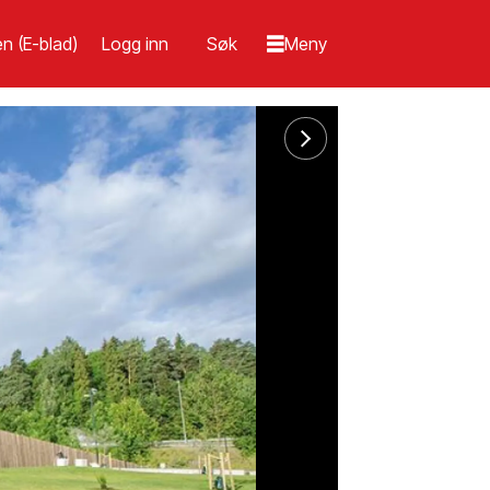
n (E-blad)
Logg inn