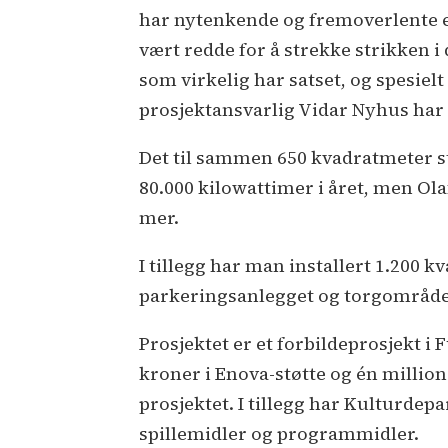
har nytenkende og fremoverlente e
vært redde for å strekke strikken i
som virkelig har satset, og spesiel
prosjektansvarlig Vidar Nyhus har gi
Det til sammen 650 kvadratmeter s
80.000 kilowattimer i året, men Ol
mer.
I tillegg har man installert 1.200
parkeringsanlegget og torgområden
Prosjektet er et forbildeprosjekt i 
kroner i Enova-støtte og én million
prosjektet. I tillegg har Kulturdep
spillemidler og programmidler.