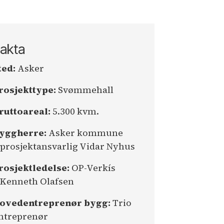
akta
ted:
Asker
rosjekttype:
Svømmehall
ruttoareal:
5.300 kvm.
yggherre:
Asker kommune
/prosjektansvarlig Vidar Nyhus
rosjektledelse:
OP-Verkís
/Kenneth Olafsen
ovedentreprenør bygg:
Trio
ntreprenør