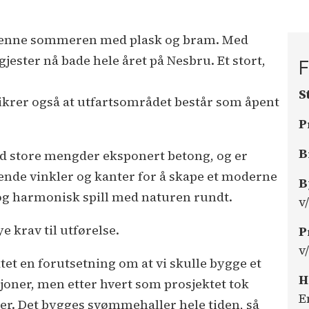
denne sommeren med plask og bram. Med
jester nå bade hele året på Nesbru. Et stort,
F
S
ikrer også at utfartsområdet består som åpent
P
B
 store mengder eksponert betong, og er
nende vinkler og kanter for å skape et moderne
B
 og harmonisk spill med naturen rundt.
v
 krav til utførelse.
P
v
 en forutsetning om at vi skulle bygge et
H
oner, men etter hvert som prosjektet tok
E
mer. Det bygges svømmehaller hele tiden, så