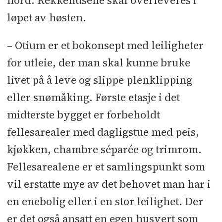
nord. Rekkehusene skal overleveres i
ekskl. avgifter.
løpet av høsten.
Arkitekt:
Pushak
– Otium er et bokonsept med leiligheter
LARK
: Dronninga Landskap
for utleie, der man skal kunne bruke
(overordnet plan) og Pushak
livet på å leve og slippe plenklipping
Arkitekter
eller snømåking. Første etasje i det
midterste bygget er forbeholdt
Rådgivere:
RIB, RIBR og RIByFy /
fellesarealer med dagligstue med peis,
energimerking: AFRY
l
RIG:
kjøkken, chambre séparée og trimrom.
Grunnteknikk
l
RIE og utførende
Fellesarealene er et samlingspunkt som
elektro og brannalarmanlegg: PEC
vil erstatte mye av det behovet man har i
Elektro Sandefjord
l
RIV rør: EM
en enebolig eller i en stor leilighet. Der
Teknikk
l
RIV vent og utførende:
Bacas
er det også ansatt en egen husvert som