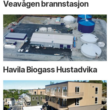
Veavågen brannstasjon
Havila Biogass Hustadvika