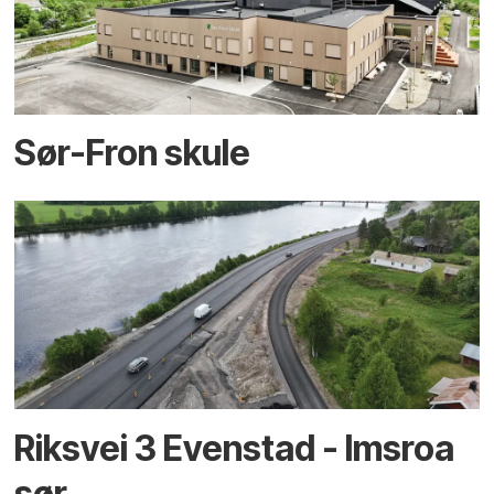
Sør-Fron skule
Riksvei 3 Evenstad - Imsroa
sør