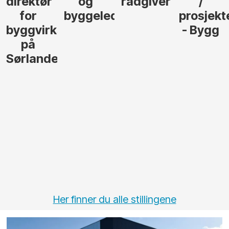
direktør
og
rådgiver
/
for
byggeleder
prosjekt
byggvirksomhet
- Bygg
på
Sørlandet
Her finner du alle stillingene