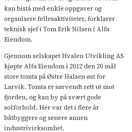
kan bistå med enkle oppgaver og
Underentreprenører og
organisere fellesaktiviteter, forklarer
leverandører:
Grunnarbeid: Bjørn
teknisk sjef i Tom Erik Nilsen i Alfa
og Øyvind Tveter
l
Utomhus: Steen &
Eiendom.
Lund
l
Rørlegger: Sanitær og
sprinkelanlegg: Assemblin
l
Gjennom selskapet Hvalen Utvikling AS
Stålkonstruksjoner: PVC Stokke Stål
l
kjøpte Alfa Eiendom i 2012 den 20 mål
Betongelementer: Systemblokk
l
store tomta på Østre Halsen øst for
Aluminiumsfelt og solskjerming:
Larvik. Tomta er sørvendt rett ut mot
Umbra
l
Tekking og blikkenslager:
fjorden, og kan by på svært gode
Vestfold Kobber- og
solforhold. Her var det i flere år
Blikkenslagerverksted
l
båtbyggere og senere annen
Brannisolering: Firesafe
l
Maler og
industrivirksomhet.
gulvlegging: Tapet- og