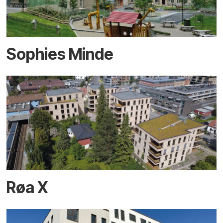
Sophies Minde
Røa X