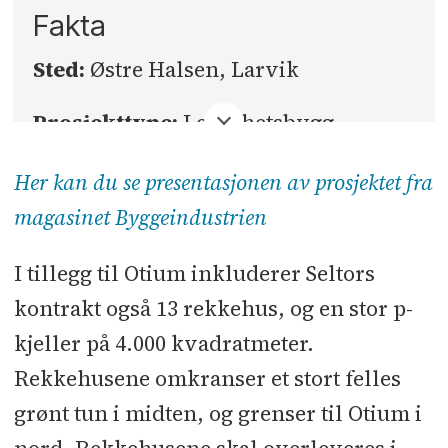
Fakta
Sted:
Østre Halsen, Larvik
Prosjekttype:
Leilighetsbygg
BTA:
cirka 4.000 kvadratmeter og
Her kan du se presentasjonen av prosjektet fra
4.000 kvadratmeter parkering
magasinet Byggeindustrien
Byggherre:
Hvalen Utvikling AS
I tillegg til Otium inkluderer Seltors
(Alfa Eiendom)
kontrakt også 13 rekkehus, og en stor p-
kjeller på 4.000 kvadratmeter.
Totalentrepriser:
Seltor
Rekkehusene omkranser et stort felles
Kontraktsum (inkludert 13
grønt tun i midten, og grenser til Otium i
rekkehus):
180 millioner kroner