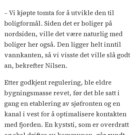
Malercompaniet
l
Fast Innredning:
– Vi kjøpte tomta for å utvikle den til
Kris & Kjells Møbelsnekkeri
l
boligformål. Siden det er boliger på
Flisarbeider: Tveiten & Riis
l
nordsiden, ville det være naturlig med
Oppmåling: Geoingeniørene
l
Lås og
boliger her også. Den ligger helt inntil
beslag: Låsesmeden Larvik
l
Porter:
vannkanten, så vi visste det ville slå godt
Port-Service Øst
l
Heis: Schindler
l
an, bekrefter Nilsen.
Kjøkken, byggevarer, elementer og
usttyr: Optimera
Etter godkjent regulering, ble eldre
bygningsmasse revet, før det ble satt i
gang en etablering av sjøfronten og en
kanal i vest for å optimalisere kontakten
med fjorden. En kyststi, som er overdratt