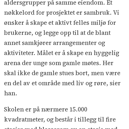
Aakerholdt
l
Optimera
l
Oslo
aldersgrupper på samme eiendom. Et
Epoxybelegg
l
Oslo Kjøleteknikk
l
nøkkelord for prosjektet er sambruk. Vi
PKS Industri
l
Powertech
ønsker å skape et aktivt felles miljø for
Engineering
l
Probad
l
brukerne, og legge opp til at de blant
Radonmannen
l
Ramirent
l
RVT
l
annet samkjører arrangementer og
Safetyrespect
l
SH Bygg
l
Skedsmo
aktiviteter. Målet er å skape en hyggelig
Betong
l
Solcellespesialisten
l
Velux
arena der unge som gamle møtes. Her
Commercial Bramo
l
Øst
skal ikke de gamle stues bort, men være
Betongsaging
l
Østlandske
en del av et område med liv og røre, sier
Fasadeteknikk
l
Åkrene Mek
han.
Verksted
Skolen er på nærmere 15.000
kvadratmeter, og består i tillegg til fire