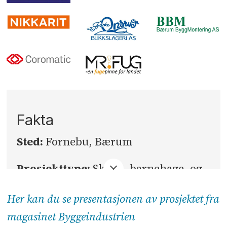
Fakta
Sted:
Fornebu, Bærum
Prosjekttype:
Skole-, barnehage- og
helsebygg
Her kan du se presentasjonen av prosjektet fra
Bruttoareal:
38.000 kvadratmeter
magasinet Byggeindustrien