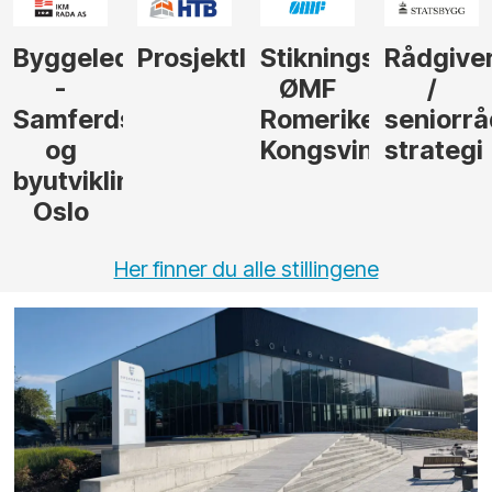
Byggeleder
Prosjektleder
Stikningsingeniør
Rådgive
-
ØMF
/
Samferdsel
Romerike
seniorrå
og
Kongsvinger
strategi
byutvikling,
Oslo
Her finner du alle stillingene