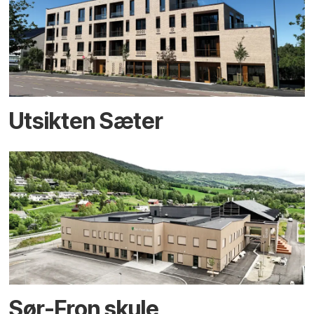
Utsikten Sæter
Sør-Fron skule