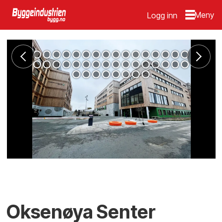
Logg inn
Oksenøya Senter