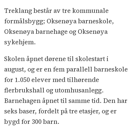
Kontraktsum:
1,1 milliarder
Treklang består av tre kommunale
eksklusive merverdiavgift
formålsbygg; Oksenøya barneskole,
Oksenøya barnehage og Oksenøya
Byggherre:
Bærum kommune
sykehjem.
Prosjektleder:
Aase Prosjekt
Skolen åpnet dørene til skolestart i
Totalentreprenør:
Veidekke
august, og er en fem parallell barneskole
Entreprenør
for 1.050 elever med tilhørende
Arkitekt:
Arkitektgruppen Lille
flerbrukshall og utomhusanlegg.
Frøen, Arkitema Architects
Barnehagen åpnet til samme tid. Den har
seks baser, fordelt på tre etasjer, og er
Landskapsarkitekt:
Østengen &
bygd for 300 barn.
Bergo