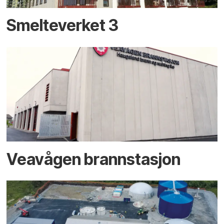
Smelteverket 3
Veavågen brannstasjon