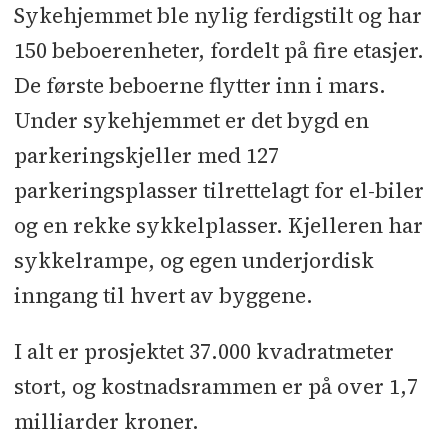
Sykehjemmet ble nylig ferdigstilt og har
Rådgivere:
RIEn, RIV, RIVA, RIBr,
150 beboerenheter, fordelt på fire etasjer.
RIG: Multiconsult
l
RIE: Heiberg &
De første beboerne flytter inn i mars.
Tveter
l
RIA: Brekke & Strand
l
RIB:
Under sykehjemmet er det bygd en
WSP
l
ITB: Itech
parkeringskjeller med 127
Underentreprenører og
parkeringsplasser tilrettelagt for el-biler
leverandører:
ABC Pussteknikk
l
og en rekke sykkelplasser. Kjelleren har
Andersson & Kjærnsmo
l
Arcon
sykkelrampe, og egen underjordisk
Entreprenør
l
Assemblin
l
inngang til hvert av byggene.
Betongmann
l
Betotec
l
Binderholz
Bausysteme
l
Buskerud
I alt er prosjektet 37.000 kvadratmeter
Betongvarefabrikk
l
Byemark Stål
l
stort, og kostnadsrammen er på over 1,7
Byggimpuls
l
Bærum Byggmontering
milliarder kroner.
l
Båsum Boring
l
Certego
l
Coromatic