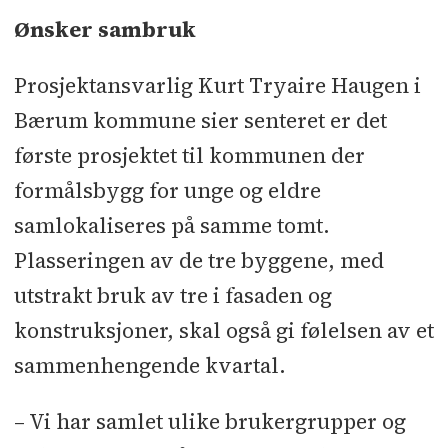
l
Egas Sport
l
Energima
l
EP Bygg og
Ønsker sambruk
Maler
l
Etac
l
Eventor
l
Fallsikkerhet
Prosjektansvarlig Kurt Tryaire Haugen i
l
Firesafe
l
Franke Onsrud
Bærum kommune sier senteret er det
Blikkslageri
l
Gast Entreprenør
l
Geo
første prosjektet til kommunen der
Fundamentering og Bergboring
l
formålsbygg for unge og eldre
Gulventreprenøren
l
Haniss
l
HesselbergTak
l
Idema
l
Indian Bygg
samlokaliseres på samme tomt.
l
Jeld-Wen
l
Kompan
l
Lefdal
Plasseringen av de tre byggene, med
Installasjon
l
Lian Vinduer
l
utstrakt bruk av tre i fasaden og
Manglerud Rørleggerbedrift
l
Mr.
konstruksjoner, skal også gi følelsen av et
Fug
l
Nassau Norport
l
Nerligruppen
sammenhengende kvartal.
l
Nikkarit
l
Norrøna Storkjøkken
l
– Vi har samlet ulike brukergrupper og
Norske Bæresystemer
l
Omega