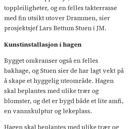
Gartner: Håkonsen & Sukke
l
toppleiligheter, og en felles takterrasse
Betongsaging og kjerneboring: Titan
med fin utsikt utover Drammen, sier
Byggservice
l
Rekkverk: Sagstuen
l
prosjektsjef Lars Bettum Stuen i JM.
Blikkenslagerarbeider og taktekking:
Buskerud Blikk og Montasje
l
Kunstinstallasjon i hagen
Vinduer: Nordan
l
Innerdører:
Bygget omkranser også en felles
Swedoor
l
Parkett: Bo Andren
l
Kjøkken: Marbodal
l
Bad: INR
l
bakhage, og Stuen sier de har lagt vekt på
Garderober: Elfa
å skape et hyggelig uteområde. Hagen
skal beplantes med ulike trær og
blomster, og det er bygd både et lite amfi,
en vannskulptur og lekeplass.
Hagen skal beplantes med ulike trær og