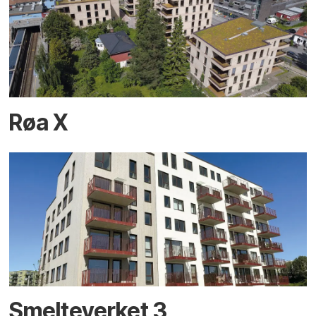
Røa X
Smelteverket 3