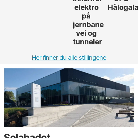
elektro
Hålogal
på
jernbane,
vei og
tunneler
Her finner du alle stillingene
Solabadet