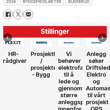
2024
BYGGEPROSJEKTER
BUSKERUD
Stillinger
HR-
Prosjektleder
Vi
Anlegg
rådgiver
/
behøver
søker
prosjekteringsleder
elektrofagfolk
Driftsle
- Bygg
til å
Elektro
lede og
og
gjennomføre
Automas
større
til vårt
anleggsprosjekter
prosjekt
innenfor
OPS