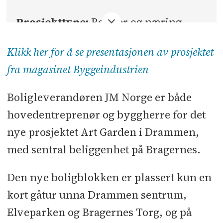
Prosjekttype:
Boliger og næring
Bruttoareal:
7.270 kvadratmeter
Klikk her for å se presentasjonen av prosjektet
fra magasinet Byggeindustrien
Byggherre:
JM Norge
Boligleverandøren JM Norge er både
Hovedentreprenør:
JM Norge
hovedentreprenør og byggherre for det
Arkitekt:
PV Arkitekter
nye prosjektet Art Garden i Drammen,
med sentral beliggenhet på Bragernes.
Landskapsarkitekt:
GG Landskap
Den nye boligblokken er plassert kun en
Rådgivere:
RIB: Stener Sørensen
l
kort gåtur unna Drammen sentrum,
RIBr: Fast Engineering
l
RIV, RIE:
Elveparken og Bragernes Torg, og på
Norconsult
l
RIG, RIM: GrunnTeknikk