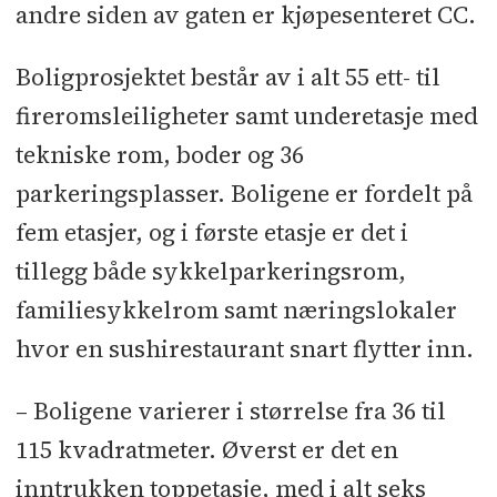
andre siden av gaten er kjøpesenteret CC.
Underentreprenører og
leverandører:
Råbygg: Con-Form
l
Boligprosjektet består av i alt 55 ett- til
Grunn- og utomhusarbeider:
fireromsleiligheter samt underetasje med
Kongsberg Entreprenør
l
Peling: Geo
tekniske rom, boder og 36
Fundamentering & Bergboring
l
parkeringsplasser. Boligene er fordelt på
Betongarbeider: Thunberg
fem etasjer, og i første etasje er det i
Entreprenør
l
Rørlegger: Veas Rør
l
tillegg både sykkelparkeringsrom,
Ventilasjon: Multiluft
l
Elektro:
familiesykkelrom samt næringslokaler
Norgeselektro
l
Branntetting:
hvor en sushirestaurant snart flytter inn.
Firesafe
l
Flislegging: Stryken &
Gulbrandsen
l
Tømrer: Vestviken
– Boligene varierer i størrelse fra 36 til
Betong & Tre
l
Heis: Kone
l
Lås og
115 kvadratmeter. Øverst er det en
beslag: Sikkerhetskompaniet
l
inntrukken toppetasje, med i alt seks