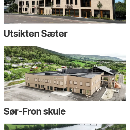
Utsikten Sæter
Sør-Fron skule