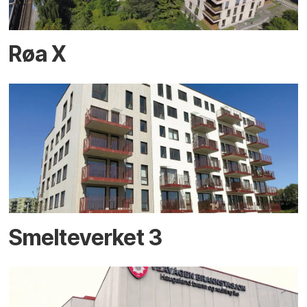
Røa X
Smelteverket 3