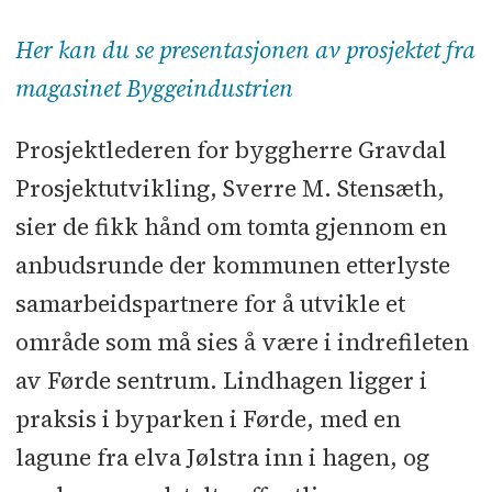
Byggherre:
Gravdal
Her kan du se presentasjonen av prosjektet fra
Prosjektutvikling
magasinet Byggeindustrien
Arkitekt, landskapsarkitekt:
Prosjektlederen for byggherre Gravdal
Nordplan
Prosjektutvikling, Sverre M. Stensæth,
sier de fikk hånd om tomta gjennom en
Totalentreprenør:
Gravdal Bygg
anbudsrunde der kommunen etterlyste
Areal:
2.400 m2 BRA bolig
samarbeidspartnere for å utvikle et
område som må sies å være i indrefileten
Kostnad:
150 millioner kroner
av Førde sentrum. Lindhagen ligger i
(salgssum boliger)
praksis i byparken i Førde, med en
Rådgivende ingeniører:
RIBr:
lagune fra elva Jølstra inn i hagen, og
Nordplan
l
RIB, RIG: Sæle
l
RIV, RIE: