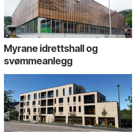
Myrane idrettshall og
svømmeanlegg