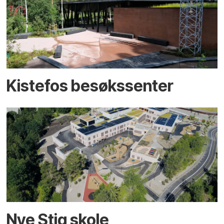
Kistefos besøkssenter
Nye Stig skole