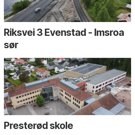
Riksvei 3 Evenstad - Imsroa
sør
Presterød skole