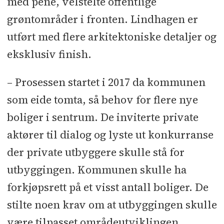
med pene, velstelte offentlige
Caverion
grøntområder i fronten. Lindhagen er
Underentreprenører og
utført med flere arkitektoniske detaljer og
leverandører:
Tømrer: Gravdal
eksklusiv finish.
Bygg
l
Betongarbeid: Åsen & Øvrelid
– Prosessen startet i 2017 da kommunen
l
VA-anlegg, rørlegger, elektro:
som eide tomta, så behov for flere nye
Caverion
l
Ventilasjon: Systemair
l
boliger i sentrum. De inviterte private
Grunnarbeid: Magne Hafstad
l
aktører til dialog og lyste ut konkurranse
Dørautomatikk: Bravida
l
Lettak: Lett-
Tak Systemer
l
Taktekking og
der private utbyggere skulle stå for
membraner: Skårhaug Taktekk
l
utbyggingen. Kommunen skulle ha
Glassfasader, utvendige dører:
forkjøpsrett på et visst antall boliger. De
Holvik Glas
l
Rekkverk: Hornnes
stilte noen krav om at utbyggingen skulle
Agenturer
l
Maler, flis, belegg: Maler
være tilpasset områdeutviklingen,