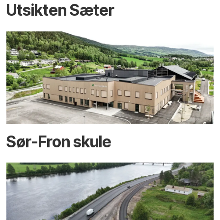
Utsikten Sæter
Sør-Fron skule