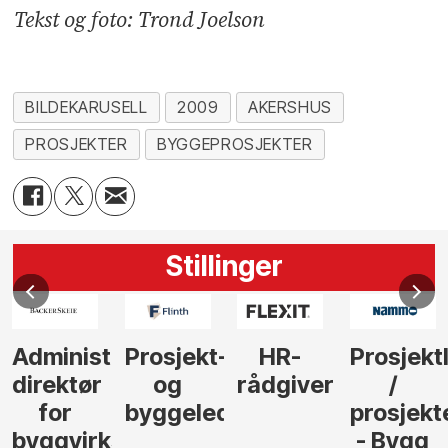
Tekst og foto: Trond Joelson
BILDEKARUSELL
2009
AKERSHUS
PROSJEKTER
BYGGEPROSJEKTER
Stillinger
Administrerende
Prosjekt-
HR-
Prosjekt
direktør
og
rådgiver
/
for
byggeleder
prosjekt
byggvirksomhet
- Bygg