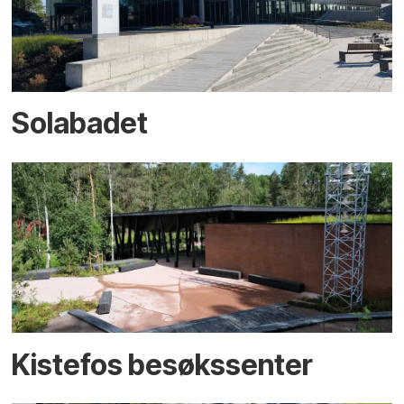
Solabadet
Kistefos besøkssenter