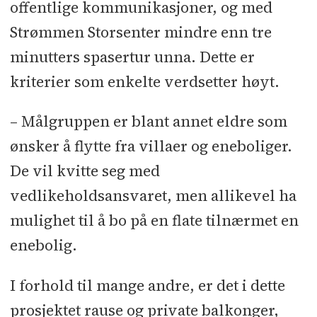
offentlige kommunikasjoner, og med
Enerhaugen Arkitektkontor AS
Strømmen Storsenter mindre enn tre
minutters spasertur unna. Dette er
Rådgivere:
LARK: AGL - Lyd: bs-
akustikk - RIV: Deltatek - RIE: EDA
kriterier som enkelte verdsetter høyt.
Strømmen - RIBR: Egil Berge - Tekn,
– Målgruppen er blant annet eldre som
rådg. entreprenør: Itech - RIB: Kjell
ønsker å flytte fra villaer og eneboliger.
Ludvigsen - Brann KPR 3.part:
De vil kvitte seg med
Rambøll Norge - RIG: Siv.Ing. H.P.
vedlikeholdsansvaret, men allikevel ha
Jensen
mulighet til å bo på en flate tilnærmet en
Underentreprenører og
enebolig.
leverandører:
Rørlegger. A.
Halvorsen & Sønn - Plattendekker:
I forhold til mange andre, er det i dette
AB Betongprodukter -
prosjektet rause og private balkonger,