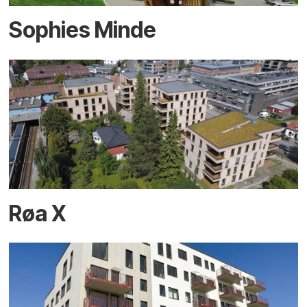
Sophies Minde
Røa X