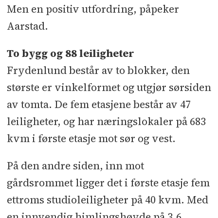
Men en positiv utfordring, påpeker
vinduet, Natre Vatne - Brannventiler:
Aarstad.
Securo - Taktekking: Icopal -
Tårnkran: Kranor - Pele- og
To bygg og 88 leiligheter
spuntarbeid: Kynningsrud -
Frydenlund består av to blokker, den
Gulvsparkling: Oslo Sparkel og
største er vinkelformet og utgjør sørsiden
gulvavretting - Heis: Otis -
av tomta. De fem etasjene består av 47
Badekabiner: Part AB / Sabin -
leiligheter, og har næringslokaler på 683
Forskaling: PERI Norge - Ventilasjon:
kvm i første etasje mot sør og vest.
Randem & Hubert - Maler: SBBM -
Kjøkken/ garderobe: Sigdal -
På den andre siden, inn mot
Pussystem: Sto Norge - Tredører:
gårdsrommet ligger det i første etasje fem
Swedoor (JELD-WEN Norge)
ettroms studioleiligheter på 40 kvm. Med
en innvendig himlingshøyde på 3,6