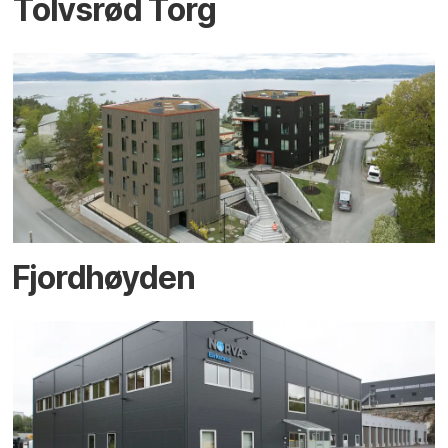
Tolvsrød Torg
Fjordhøyden