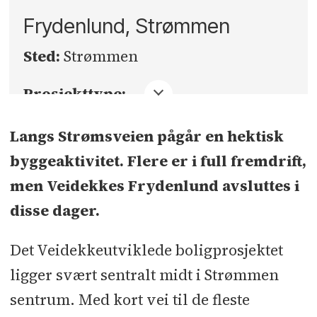
Frydenlund, Strømmen
Sted:
Strømmen
Prosjekttype:
Boligblokker med 88 leiligheter
Langs Strømsveien pågår en hektisk
Kontraktsum eks mva:
byggeaktivitet. Flere er i full fremdrift,
140 millioner kroner
men Veidekkes Frydenlund avsluttes i
disse dager.
BTA:
11.251 kvm
Det Veidekkeutviklede boligprosjektet
Byggherre og totalentreprenør:
ligger svært sentralt midt i Strømmen
Veidekke Eiendom AS
sentrum. Med kort vei til de fleste
Arkitekt: