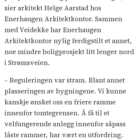
Anleggsgartner: AGL /
sier arkitekt Helge Aarstad hos
Anleggsgartner Stene A. Johansen -
Enerhaugen Arkitektkontor. Sammen
Armeringslegging:
med Veidekke har Enerhaugen
Armeringsservice - Ståldører: Atlas -
Arkitektkontor nylig ferdigstilt et annet,
Stillas: Bautas - Betongleveranse:
noe mindre boligprosjekt litt lenger nord
Betong Øst - Parkett: BoAndrèn -
i Strømsveien.
Stålarbeider: BT Stål - Byggevarer:
Byggmakker Lillestrøm - Smed: Dag
– Reguleringen var stram. Blant annet
Christensen - Grunnarbeider:
plasseringen av bygningene. Vi kunne
Dokken - Elektro: EDA Strømmen -
kanskje ønsket oss en friere ramme
Søppelsuganlegg: Envac -
innenfor tomtegrensen. Å få til et
Lydventiler: Fresh Norge - Armering:
velfungerende anlegg innenfor såpass
Fundia - Nettingboder: Gunnebo
låste rammer, har vært en utfordring.
Troax - Vinduer med brannventil: H-