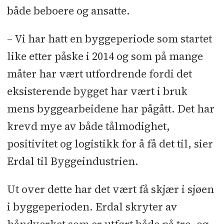
både beboere og ansatte.
Entreprenører tekniske fag: Teamtek
– Vi har hatt en byggeperiode som startet
– teknisk entreprenørsamarbeid
like etter påske i 2014 og som på mange
(Elektro: Eid Elektro l Elektro:
Øvreberg Installasjon l Rørlegger:
måter har vært utfordrende fordi det
Skår VVS l Ventilasjon: GK
eksisterende bygget har vært i bruk
Inneklima)
mens byggearbeidene har pågått. Det har
krevd mye av både tålmodighet,
Underentreprenører og
positivitet og logistikk for å få det til, sier
leverandører: Baderomsinnredning:
Erdal til Byggeindustrien.
Bano l Brannisolering: Flo
Brannsikring l Byggevarer: XL Bygg
Ut over dette har det vært få skjær i sjøen
Sølvberg l Båndtekking: Langvas l
i byggeperioden. Erdal skryter av
Folde- og lettvegger: Laminathuset