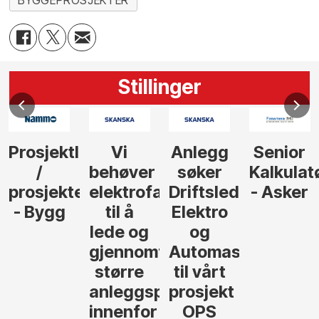
BYGGEPROSJEKTER
Stillinger
Prosjektleder
Vi
Anlegg
Senior
/
behøver
søker
Kalkulat
prosjekteringsleder
elektrofagfolk
Driftsleder
- Asker
- Bygg
til å
Elektro
lede og
og
gjennomføre
Automasjon
større
til vårt
anleggsprosjekter
prosjekt
innenfor
OPS