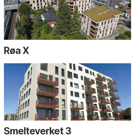
Røa X
Smelteverket 3