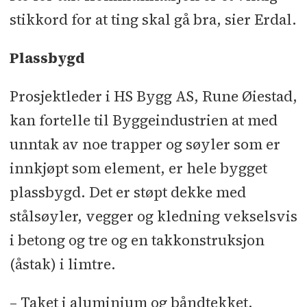
Plussprodukt: Betomur l Rivearbeid:
stikkord for at ting skal gå bra, sier Erdal.
AF Decom l Sengeheis: NHD l
Storkjøkken: Termo Storkjøkken l
Plassbygd
Stål og rekkverk: Stryvo l Taktekking
og
Prosjektleder i HS Bygg AS, Rune Øiestad,
kan fortelle til Byggeindustrien at med
radonsperre: Flexi-tak l Vinduer:
unntak av noe trapper og søyler som er
Nordvestvinduet
innkjøpt som element, er hele bygget
plassbygd. Det er støpt dekke med
stålsøyler, vegger og kledning vekselsvis
i betong og tre og en takkonstruksjon
(åstak) i limtre.
– Taket i aluminium og båndtekket,