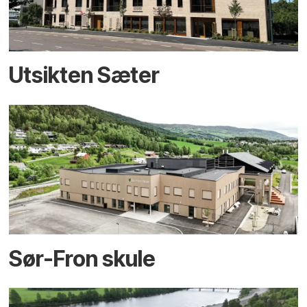
Utsikten Sæter
Sør-Fron skule