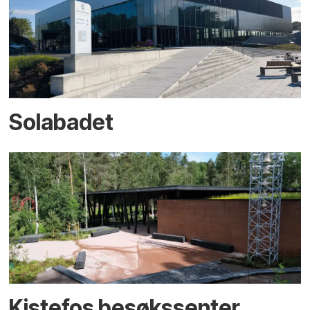
Solabadet
Kistefos besøkssenter