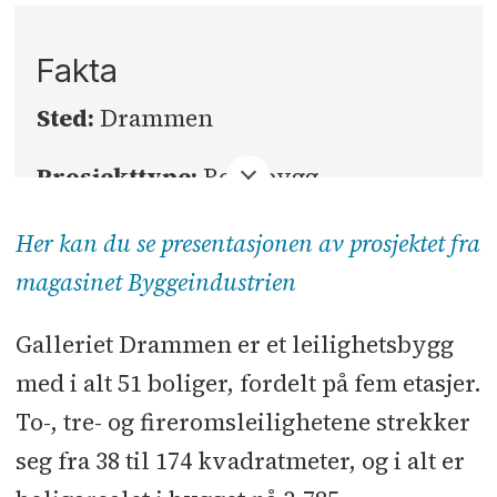
Fakta
Sted:
Drammen
Prosjekttype:
Boligbygg
Byggherre:
Glitre Bolig
Her kan du se presentasjonen av prosjektet fra
magasinet Byggeindustrien
Totalentreprenør:
Veidekke
Galleriet Drammen er et leilighetsbygg
Bruttoareal:
6.516 kvadratmeter
med i alt 51 boliger, fordelt på fem etasjer.
Kontraktssum eks. mva:
120,5
To-, tre- og fireromsleilighetene strekker
millioner kroner
seg fra 38 til 174 kvadratmeter, og i alt er