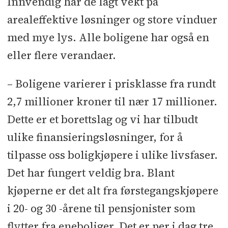
Innvendig har de lagt vekt på
Tømrerarbeider: Noveta
l
Balkonger
arealeffektive løsninger og store vinduer
og rekkverk: Jotne Ankers
l
med mye lys. Alle boligene har også en
Stålkonstruksjoner: PCS Stokke Stål
l
eller flere verandaer.
Murarbeider: Mjøndalen Mur & Puss
l
Flisarbeider: Mur og Flisarbeid
l
– Boligene varierer i prisklasse fra rundt
Taktekking og
2,7 millioner kroner til nær 17 millioner.
blikkenslagerarbeider:
Dette er et borettslag og vi har tilbudt
Taktekkermester Bjørn Schramm
l
ulike finansieringsløsninger, for å
Vinduer: Lian Vinduer
l
Maler: EP
tilpasse oss boligkjøpere i ulike livsfaser.
Bygg og Mal
l
Gulvstøp og sparkling:
Det har fungert veldig bra. Blant
Gulventreprenøren
l
Prefab betong:
kjøperne er det alt fra førstegangskjøpere
Buskerud Betongvarefabrikk
l
i 20- og 30 -årene til pensjonister som
Kjøkken: Studio Sigdal Kongsberg
l
flytter fra eneboliger. Det er per i dag tre
Heis: Otis
l
P-anlegg: P-Plan
l
Parkett