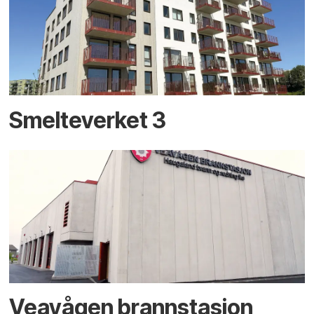
Smelteverket 3
Veavågen brannstasjon