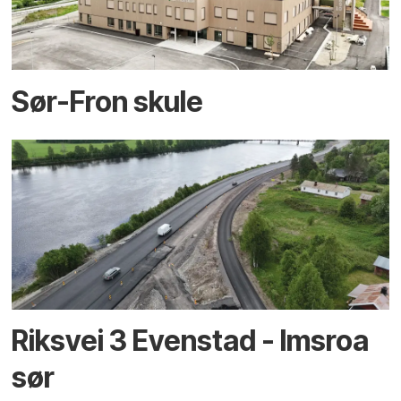
Sør-Fron skule
Riksvei 3 Evenstad - Imsroa
sør