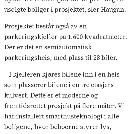
og granab: Bo Andren
l
usolgte boliger i prosjektet, sier Haugan.
Alu-/glassfasader: H-fasader
Prosjektet består også av en
Glassteam
l
Solskjerming: Kvint
parkeringskjeller på 1.600 kvadratmeter.
Blendex
l
Porter og branngardiner:
Der er det en semiautomatisk
Windsor
l
Brannsikring: Firesafe
l
parkeringsheis, med plass til 28 biler.
Fasadeleverandør: Cembrit
l
Byggevarer: Optimera
– I kjelleren kjøres bilene inn i en heis
som plasserer bilene i en tre etasjers
kulvert. Dette er et moderne og
fremtidsrettet prosjekt på flere måter. Vi
har installert smarthusteknologi i alle
boligene, hvor beboerne styrer lys,