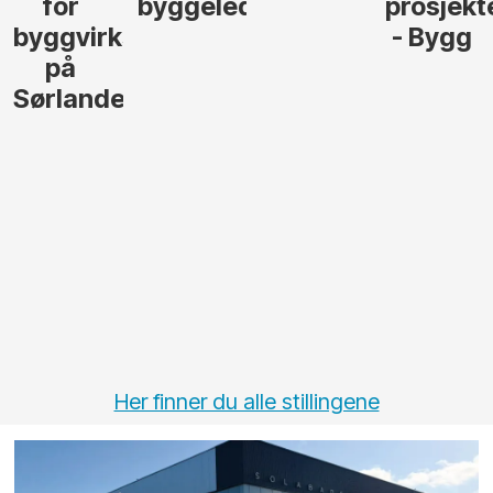
for
byggeleder
prosjekt
byggvirksomhet
- Bygg
på
Sørlandet
Her finner du alle stillingene