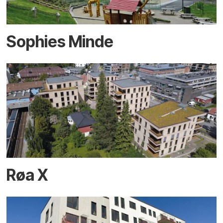
Sophies Minde
Røa X