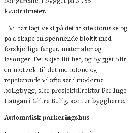
boligarealet i bygget på 3.785
Arkitekt:
A38 Arkitekter
kvadratmeter.
Landskapsarkitekt:
Holo & Holo
– Vi har lagt vekt på det arkitektoniske og
Rådgivere:
RIB: Will Arentz
l
RIBr:
på å skape en spennende blokk med
Sweco
l
RIG, RIBfy, RIEn:
forskjellige farger, materialer og
Multiconsult
l
RIVei: Stener Sørensen
fasonger. Det skjer litt her, og bygget blir
l
RIVA: Asplan Viak
en motvekt til det monotone og
Underentreprenører og
repeterende vi ofte ser i moderne
leverandører:
Stikking/oppmåling:
boligbygg, sier prosjektdirektør Per Inge
Asker Oppmåling
l
Grunn- og
Haugan i Glitre Bolig, som er byggherre.
utomhusarbeider: Kjeldaas
l
Elektro:
Automatisk parkeringshus
Irby Elektro
l
Rørlegger: Holtefjell
VVS
l
Ventilasjon: Ener Produkt
l