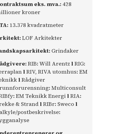
ontraktsum eks. mva.:
428
illioner kroner
TA:
13.378 kvadratmeter
rkitekt:
LOF Arkitekter
andskapsarkitekt:
Grindaker
ådgivere:
RIB: Will Arentz
l
RIG:
erraplan
l
RIV, RIVA utomhus: EM
eknikk
l
Rådgiver
runnforurensning: Multiconsult
RIBfy: EM Teknikk Energi
l
RIA:
rekke & Strand
l
RIBr: Sweco
l
alkyle/postbeskrivelse:
ygganalyse
nderentreprenører og