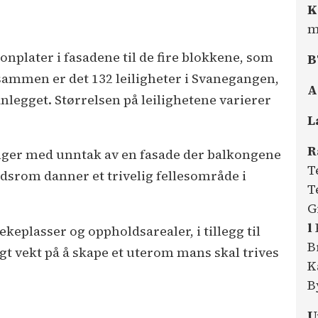
K
m
onplater i fasadene til de fire blokkene, som
B
 sammen er det 132 leiligheter i Svanegangen,
A
nlegget. Størrelsen på leilighetene varierer
L
R
ger med unntak av en fasade der balkongene
T
årdsrom danner et trivelig fellesområde i
T
G
l
keplasser og oppholdsarealer, i tillegg til
B
gt vekt på å skape et uterom mans skal trives
K
B
U