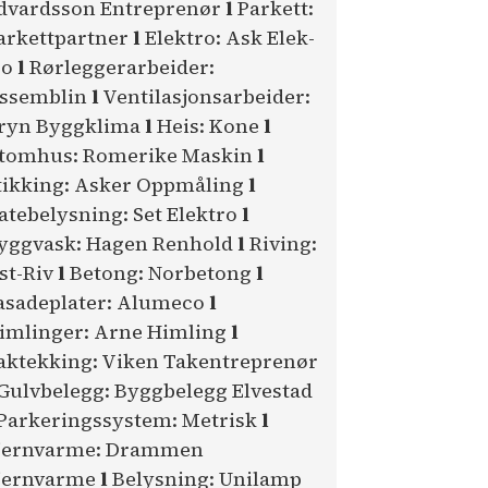
dvardsson Entreprenør
l
Parkett:
arkettpartner
l
Elektro: Ask Elek-
ro
l
Rørleggerarbeider:
ssemblin
l
Ventilasjonsarbeider:
ryn Byggklima
l
Heis: Kone
l
tomhus: Romerike Maskin
l
tikking: Asker Oppmåling
l
atebelysning: Set Elektro
l
yggvask: Hagen Renhold
l
Riving:
st-Riv
l
Betong: Norbetong
l
asadeplater: Alumeco
l
imlinger: Arne Himling
l
aktekking: Viken Takentreprenør
Gulvbelegg: Byggbelegg Elvestad
Parkeringssystem: Metrisk
l
jernvarme: Drammen
jernvarme
l
Belysning: Unilamp