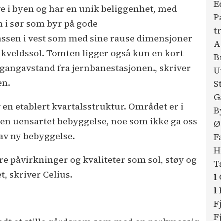
E
ve i byen og har en unik beliggenhet, med
P
i sør som byr på gode
t
assen i vest som med sine rause dimensjoner
A
or kveldssol. Tomten ligger også kun en kort
B
 gangavstand fra jernbanestasjonen., skriver
U
en.
S
G
n etablert kvartalsstruktur. Området er i
B
v en uensartet bebyggelse, noe som ikke ga oss
Ø
av ny bebyggelse.
F
H
tre påvirkninger og kvaliteter som sol, støy og
T
t, skriver Celius.
l
l
F
F