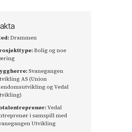
akta
ted:
Drammen
rosjekttype:
Bolig og noe
æring
yggherre:
Svanegangen
tvikling AS (Union
iendomsutvikling og Vedal
tvikling)
otalentreprenør:
Vedal
ntreprenør i samspill med
vanegangen Utvikling