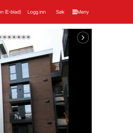
n (E-blad)
Logg inn