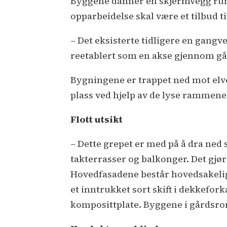
Byggene danner en skjermvegg run
opparbeidelse skal være et tilbud 
– Det eksisterte tidligere en gang
reetablert som en akse gjennom gå
Bygningene er trappet ned mot elve
plass ved hjelp av de lyse rammen
Flott utsikt
– Dette grepet er med på å dra ned 
takterrasser og balkonger. Det gjør
Hovedfasadene består hovedsakelig 
et inntrukket sort skift i dekkefo
komposittplate. Byggene i gårdsro