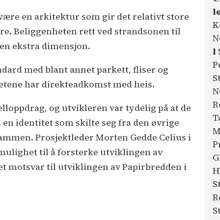
l
 være en arkitektur som gir det relativt store
K
e. Beliggenheten rett ved strandsonen til
N
en ekstra dimensjon.
l
P
dard med blant annet parkett, fliser og
S
ghetene har direkteadkomst med heis.
N
R
elloppdrag, og utvikleren var tydelig på at de
T
 en identitet som skilte seg fra den øvrige
M
ammen. Prosjektleder Morten Gedde Celius i
P
ulighet til å forsterke utviklingen av
G
 motsvar til utviklingen av Papirbredden i
H
S
R
S