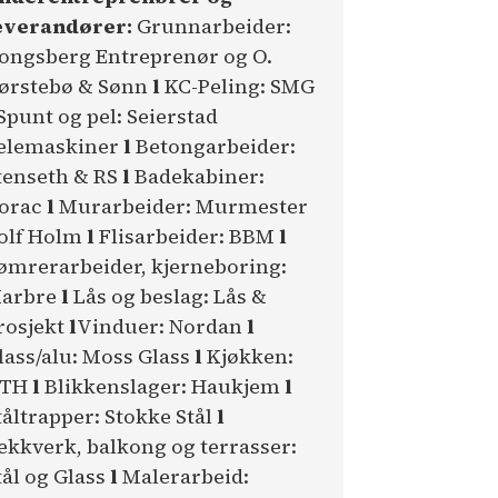
everandører:
Grunnarbeider:
ongsberg Entreprenør og O.
ørstebø & Sønn
l
KC-Peling: SMG
Spunt og pel: Seierstad
elemaskiner
l
Betongarbeider:
tenseth & RS
l
Badekabiner:
orac
l
Murarbeider: Murmester
olf Holm
l
Flisarbeider: BBM
l
ømrerarbeider, kjerneboring:
arbre
l
Lås og beslag: Lås &
rosjekt
l
Vinduer: Nordan
l
lass/alu: Moss Glass
l
Kjøkken:
TH
l
Blikkenslager: Haukjem
l
tåltrapper: Stokke Stål
l
ekkverk, balkong og terrasser:
tål og Glass
l
Malerarbeid: