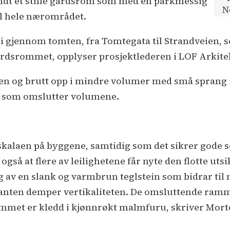
dt et stille gårdsrom som med en parkmessig
N
til hele nærområdet.
vei gjennom tomten, fra Tomtegata til Strandveien,
rdsrommet, opplyser prosjektlederen i LOF Arkite
n og brutt opp i mindre volumer med små sprang i f
e som omslutter volumene.
skalaen på byggene, samtidig som det sikrer gode s
 også at flere av leilighetene får nyte den flotte u
av en slank og varmbrun teglstein som bidrar til n
rkanten demper vertikaliteten. De omsluttende ramm
mmet er kledd i kjønnrøkt malmfuru, skriver Mort