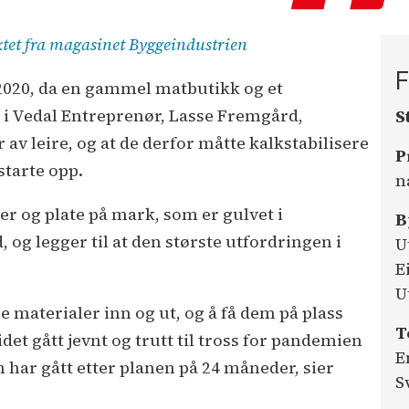
ktet fra magasinet Byggeindustrien
F
 2020, da en gammel matbutikk og et
r i Vedal Entreprenør, Lasse Fremgård,
S
 av leire, og at de derfor måtte kalkstabilisere
P
tarte opp.
n
r og plate på mark, som er gulvet i
B
 og legger til at den største utfordringen i
U
E
U
le materialer inn og ut, og å få dem på plass
T
et gått jevnt og trutt til tross for pandemien
E
har gått etter planen på 24 måneder, sier
S