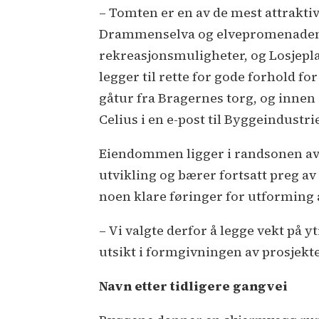
– Tomten er en av de mest attrakti
Drammenselva og elvepromenaden 
rekreasjonsmuligheter, og Losjepl
legger til rette for gode forhold f
gåtur fra Bragernes torg, og innen
Celius i en e-post til Byggeindustri
Eiendommen ligger i randsonen av e
utvikling og bærer fortsatt preg a
noen klare føringer for utforming 
– Vi valgte derfor å legge vekt på y
utsikt i formgivningen av prosjekte
Navn etter tidligere gangvei