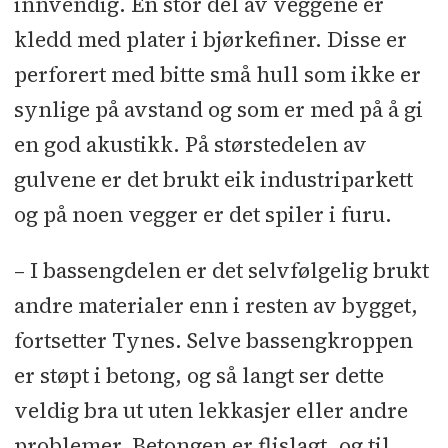
innvendig. En stor del av veggene er
merking: Firesafe
l
Metallarbeider:
kledd med plater i bjørkefiner. Disse er
Warvik Mek
perforert med bitte små hull som ikke er
synlige på avstand og som er med på å gi
en god akustikk. På størstedelen av
gulvene er det brukt eik industriparkett
og på noen vegger er det spiler i furu.
– I bassengdelen er det selvfølgelig brukt
andre materialer enn i resten av bygget,
fortsetter Tynes. Selve bassengkroppen
er støpt i betong, og så langt ser dette
veldig bra ut uten lekkasjer eller andre
problemer. Betongen er flislagt, og til