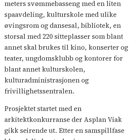
meters svømmebasseng med en liten
Sandwichpanel TRP og taktekking:
spaavdeling, kulturskole med ulike
Kalstad Montering
l
Beslag: Langvas
øvingsrom og dansesal, bibliotek, en
l
Aluminiumsdører og fasader:
Solbjør
l
Karuselldør: Boon Edam
l
storsal med 220 sitteplasser som blant
Foldevegger: Trysil Byggprodukter
l
annet skal brukes til kino, konserter og
Teleskopamfi: Fora Form
l
teater, ungdomsklubb og kontorer for
Metallarbeider: Alumetall
l
Lås og
blant annet kulturskolen,
beslag: Låssenteret
l
Flis og mur:
kulturadministrasjonen og
Murmester Mørkedal
l
Himling og
frivillighetssentralen.
spiler: Modulvegger Trondheim
l
Industriparkett: Parkettgruppen
l
Prosjektet startet med en
Maler og belegg: Malermestrene BMV
arkitektkonkurranse der Asplan Viak
l
Blikkenslagerarbeider: Fagblikk
l
gikk seirende ut. Etter en samspillfase
Inventar: Grande interiør
l