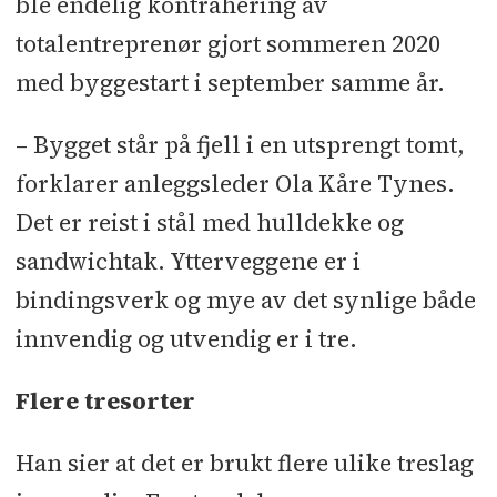
ble endelig kontrahering av
Storkjøkken Myhrvold
l
Heis: Lift-
totalentreprenør gjort sommeren 2020
Tech
l
Leddheiseporter og
med byggestart i september samme år.
branngardin: Windsor
l
Hev/senk-
basseng: Pooltech
l
– Bygget står på fjell i en utsprengt tomt,
Vannbehandlingsanlegg: Enwa
l
forklarer anleggsleder Ola Kåre Tynes.
Sceneteknisk utstyr: Bright
l
Det er reist i stål med hulldekke og
Avfallshåndtering: RIR Næring
l
sandwichtak. Ytterveggene er i
Byggevarer: Montér
l
Yttervegger:
bindingsverk og mye av det synlige både
Pretre
l
Ferdigbetong: Sylteosen
innvendig og utvendig er i tre.
Betong
l
Interiørfiner: Gustavs-panel
l
Vinduer: NorDan
l
Dører: Daloc
l
Flere tresorter
Bassengutstyr og spanskvegger:
Han sier at det er brukt flere ulike treslag
Klubben
l
Branntetting og taktil