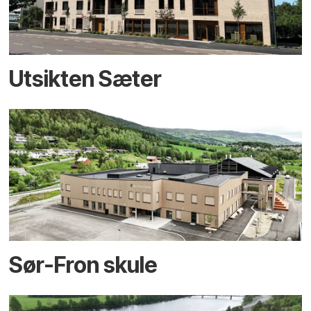
Utsikten Sæter
Sør-Fron skule