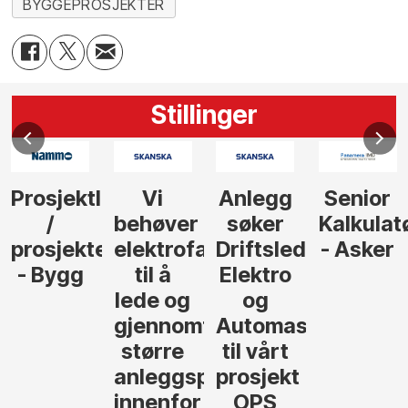
BYGGEPROSJEKTER
Stillinger
Prosjektleder
Vi
Anlegg
Senior
/
behøver
søker
Kalkulat
prosjekteringsleder
elektrofagfolk
Driftsleder
- Asker
- Bygg
til å
Elektro
lede og
og
gjennomføre
Automasjon
større
til vårt
anleggsprosjekter
prosjekt
innenfor
OPS