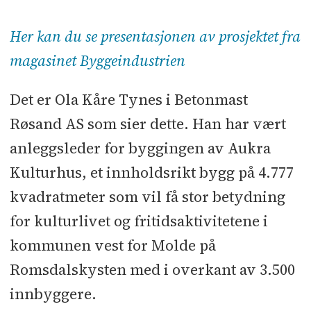
svømmebasseng
Her kan du se presentasjonen av prosjektet fra
Bruttoareal:
4.777 kvadratmeter
magasinet Byggeindustrien
Byggherre:
Aukra kommune
Det er Ola Kåre Tynes i Betonmast
Røsand AS som sier dette. Han har vært
Totalentreprenør:
Betonmast
anleggsleder for byggingen av Aukra
Røsand
Kulturhus, et innholdsrikt bygg på 4.777
Kontraktssum:
186 millioner kroner
kvadratmeter som vil få stor betydning
eks. mva.
for kulturlivet og fritidsaktivitetene i
kommunen vest for Molde på
Arkitekt, landskapsarkitekt,
Romsdalskysten med i overkant av 3.500
interiørarkitekt:
Asplan Viak
innbyggere.
Rådgivere:
RIB, RIBr, RIAku,