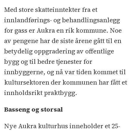
RIBbfy: Asplan Viak
l
RIVA: Structor
Med store skatteinntekter fra et
l
RIVrør : Flataker
l
RIVvent: GK
l
innlandførings- og behandlingsanlegg
RIE: Kvalsund
l
ITB: Norconsult
for gass er Aukra en rik kommune. Noe
av pengene har de siste årene gått til en
Betong og tømmerarbeider:
betydelig oppgradering av offentlige
Betonmast Røsand
bygg og til bedre tjenester for
Underentreprenører og
innbyggerne, og nå var tiden kommet til
leverandører:
Elektro: EL24
l
Rør:
kultursektoren der kommunen har fått et
Flataker VVS
l
Ventilasjon og
innholdsrikt praktbygg.
automasjon: GK
l
Grunnarbeider og
utomhus: Sivert Malmedal
l
Prefab
Basseng og storsal
betong: Elementpartner
l
Nye Aukra kulturhus inneholder et 25-
Stålkonstruksjoner: AK Mekaniske
l