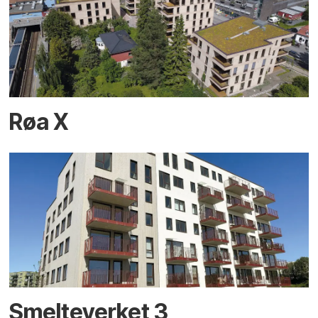
Røa X
Smelteverket 3