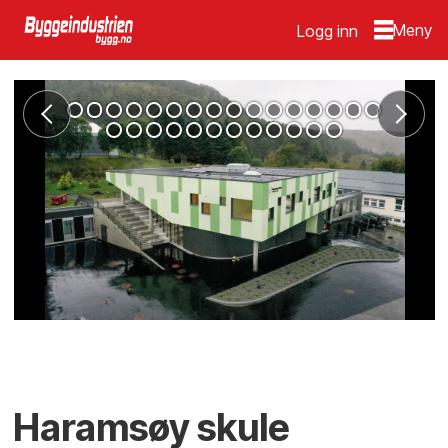
Logg inn
Haramsøy skule