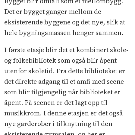
Bygget blir omtalt som et mellombygg.
Rådgivende ingeniører:
RIB, RIBr,
Det er bygget ganger mellom de
RIA, RIBfy, RIVA: Norconsult
l
RIE,
eksisterende byggene og det nye, slik at
RISol: EL 24 Ensiko
l
RIV: Nordvest
hele bygningsmassen henger sammen.
Miljø
I første etasje blir det et kombinert skole-
Underentreprenører og
og folkebibliotek som også blir åpent
leverandører:
Tømrer: Consto Midt-
utenfor skoletid. Fra dette biblioteket er
Norge
l
Betongarbeid, gulvstøp: Hug
Betong
l
Rør, ventilasjon: Nordvest
det direkte adgang til et amfi med scene
Miljø
l
Elektro, automasjon, solceller,
som blir tilgjengelig når biblioteket er
lås og beslag: EL 24 Ensiko
l
åpent. På scenen er det lagt opp til
Hulldekker: Spenncon
l
Limtre,
musikkrom. I denne etasjen er det også
massivtre: Woodcon
l
Takelement:
nye garderober i tilknytning til den
Lett-Tak Systemer
l
Riving/sanering:
eksisterende gymsalen, og her er