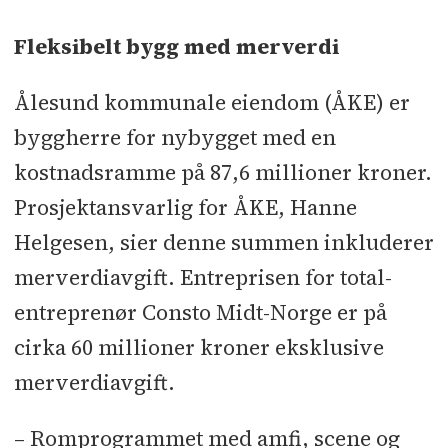
Byggevarer: Optimera
l
Fasadeplater:
Rockpanel
l
Interiør: Input Interior
Fleksibelt bygg med merverdi
Ålesund kommunale eiendom (ÅKE) er
byggherre for nybygget med en
kostnadsramme på 87,6 millioner kroner.
Prosjektansvarlig for ÅKE, Hanne
Helgesen, sier denne summen inkluderer
merverdiavgift. Entreprisen for total-
entreprenør Consto Midt-Norge er på
cirka 60 millioner kroner eksklusive
merverdiavgift.
– Romprogrammet med amfi, scene og