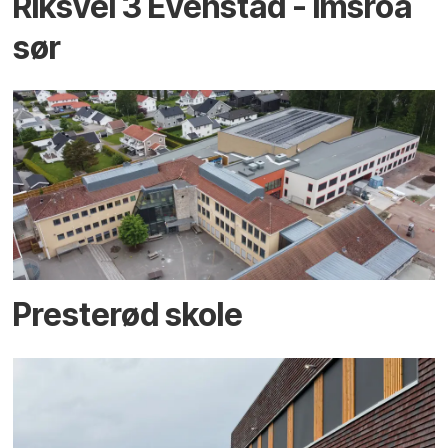
Riksvei 3 Evenstad - Imsroa
sør
Presterød skole