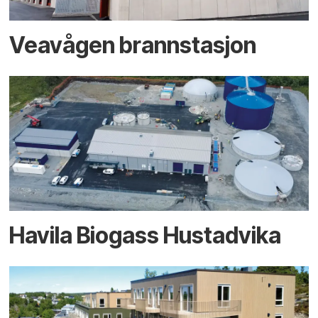
Veavågen brannstasjon
Havila Biogass Hustadvika