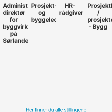
Administrerende
Prosjekt-
HR-
Prosjekt
direktør
og
rådgiver
/
for
byggeleder
prosjekt
byggvirksomhet
- Bygg
på
Sørlandet
Her finner du alle stillingene