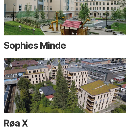
Sophies Minde
Røa X