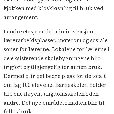
Møre Miljøsanering
l
Grunnarbeid:
kjøkken med kioskløsning til bruk ved
Brusdal Transport
l
Taktekking:
arrangement.
Vestlandstak
l
Heis: Lift-Tech
l
Maling, gulvbelegg: Ullevål
I andre etasje er det administrasjon,
Malermesterforretning
l
lærerarbeidsplasser, møterom og sosiale
Solskjerming: KvintBlendex
l
soner for lærerne. Lokalene for lærerne i
Glassfasader: Straumsheim Glass og
de eksisterende skolebygningene blir
Fasade
l
Vindu: NorDan
l
Dører:
frigjort og tilgjengelig for annen bruk.
Daloc
l
Kjøkken: HTH
l
Trapper,
Dermed blir det bedre plass for de totalt
rekkverk: Midthaug
l
om lag 100 elevene. Barneskolen holder
Systemhimling, spilevegger:
til i ene fløyen, ungdomsskolen i den
Moelven Modus
l
Fasadeplater:
andre. Det nye området i midten blir til
Interiørarkitekt: Fra Innersida
l
felles bruk.