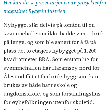
Byggherre:
Ålesund kommunale
Her kan du se presentasjonen av prosjektet fra
eiendom
magasinet Byggeindustrien
Arkitekt, landskapsarkitekt:
Nybygget står delvis på tomten til en
Norconsult
svømmehall som ikke hadde vært i bruk
på lenge, og som ble sanert for å få på
Totalentreprenør:
Consto Midt-
plass det to etasjers nybygget på 1.200
Norge
kvadratmeter BRA. Som erstatning for
Areal:
1.200 kvadratmeter
svømmehallen har Haramsøy nord for
Ålesund fått et flerbruksbygg som kan
Entreprisekostnad:
Ca. 60 millioner
brukes av både barneskole og
kroner eks. mva. (byggherres
kostnadsramme 87,6 mill. kr. inkl.
ungdomsskole, og som forsamlingshus
mva.)
for øybefolkningen utenfor skoletid.